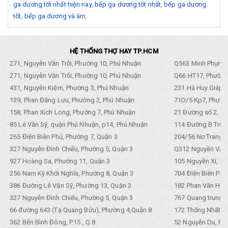
ga dương tốt nhất hiện nay
,
bếp ga dương tốt nhất
,
bếp ga dương
tốt
,
bếp ga dương và âm
,
HỆ THỐNG THỢ HAY TP.HCM
271, Nguyễn Văn Trỗi, Phường 10, Phú Nhuận
Q563 Minh Phụng,
271, Nguyễn Văn Trỗi, Phường 10, Phú Nhuận
Q66 HT17, Phường
431, Nguyễn Kiệm, Phường 3, Phú Nhuận
231 Hà Huy Giáp, 
139, Phan Đăng Lưu, Phường 2, Phú Nhuận
71D/5 Kp7, Phường
158, Phan Xích Long, Phường 7, Phú Nhuận
21 Đường số 2, KP
85 Lê Văn Sỹ, quận Phú Nhuận, p14, Phú Nhuận
114 Đường B Trưng
265 Điện Biên Phủ, Phường 7, Quận 3
204/56 Nơ Trang L
327 Nguyễn Đình Chiểu, Phường 5, Quận 3
Q312 Nguyền Văn 
927 Hoàng Sa, Phường 11, Quận 3
105 Nguyền Xí, Ph
256 Nam Kỳ Khởi Nghĩa, Phường 8, Quận 3
704 Điện Biên Phũ 
386 Đường Lê Văn Sỹ, Phường 13, Quận 3
182 Phan Văn Hân,
327 Nguyễn Đình Chiểu, Phường 5, Quận 3
767 Quang trung, 
66 đường 643 (Tạ Quang Bửu), Phường 4,Quận 8
172 Thống Nhất. P
362 Bến Bình Đông, P.15 , Q.8
52 Nguyễn Du, Ph