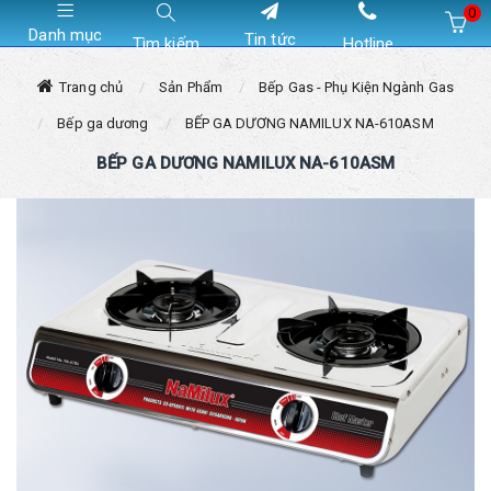
0
Danh mục
Tin tức
Tìm kiếm
Hotline
Hiện chưa có sản phẩm nào trong giỏ hàng của bạn
Trang chủ
Sản Phẩm
Bếp Gas - Phụ Kiện Ngành Gas
Bếp ga dương
BẾP GA DƯƠNG NAMILUX NA-610ASM
BẾP GA DƯƠNG NAMILUX NA-610ASM