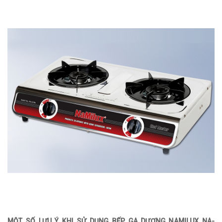
MỘT SỐ LƯU Ý KHI SỬ DỤNG BẾP GA DƯƠNG NAMILUX NA-