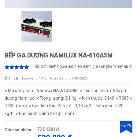
BẾP GA DƯƠNG NAMILUX NA-610ASM
Hãy trở thành người đầu tiên đánh giá sản phẩm này
(
0
)
Thích
Lượt xem: 1542
Ngày đăng: 31/05/2020
Mã sản phẩm: Namilux NA-610ASM
Tên sản phẩm: Bếp ga
✔
✔
dương Namilux
Trọng lượng: 3,1 Kg
Kích thước: C140 x R385 x
✔
✔
D600 (mm)
Gas tiêu thụ: Bên trái: 0,18 kg/h - Bên phải: 0,20
✔
kg/h
Bảo hành chính hãng: 1 năm
✔
- 27%
730.000 đ
Giá sản phẩm: