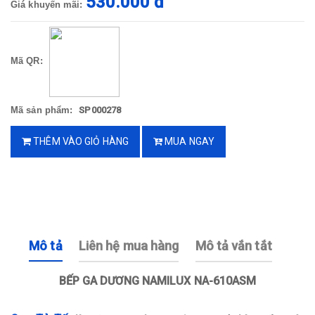
530.000 đ
Giá khuyến mãi:
Mã QR:
Mã sản phẩm:
SP000278
THÊM VÀO GIỎ HÀNG
MUA NGAY
Mô tả
Liên hệ mua hàng
Mô tả vắn tắt
BẾP GA DƯƠNG NAMILUX NA-610ASM