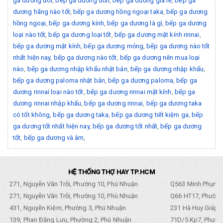
ga dương đôi
,
bếp ga dương đơn
,
bếp ga dương giá rẻ
,
bếp ga
dương hãng nào tốt
,
bếp ga dương hồng ngoại taka
,
bếp ga dương
hồng ngoại
,
bếp ga dương kính
,
bếp ga dương là gì
,
bếp ga dương
loại nào tốt
,
bếp ga dương loại tốt
,
bếp ga dương mặt kính rinnai
,
bếp ga dương mặt kính
,
bếp ga dương mỏng
,
bếp ga dương nào tốt
nhất hiện nay
,
bếp ga dương nào tốt
,
bếp ga dương nên mua loại
nào
,
bếp ga dương nhập khẩu nhật bản
,
bếp ga dương nhập khẩu
,
bếp ga dương paloma nhật bản
,
bếp ga dương paloma
,
bếp ga
dương rinnai loại nào tốt
,
bếp ga dương rinnai mặt kính
,
bếp ga
dương rinnai nhập khẩu
,
bếp ga dương rinnai
,
bếp ga dương taka
có tốt không
,
bếp ga dương taka
,
bếp ga dương tiết kiệm ga
,
bếp
ga dương tốt nhất hiện nay
,
bếp ga dương tốt nhất
,
bếp ga dương
tốt
,
bếp ga dương và âm
,
HỆ THỐNG THỢ HAY TP.HCM
271, Nguyễn Văn Trỗi, Phường 10, Phú Nhuận
Q563 Minh Phụng,
271, Nguyễn Văn Trỗi, Phường 10, Phú Nhuận
Q66 HT17, Phường
431, Nguyễn Kiệm, Phường 3, Phú Nhuận
231 Hà Huy Giáp, 
139, Phan Đăng Lưu, Phường 2, Phú Nhuận
71D/5 Kp7, Phường