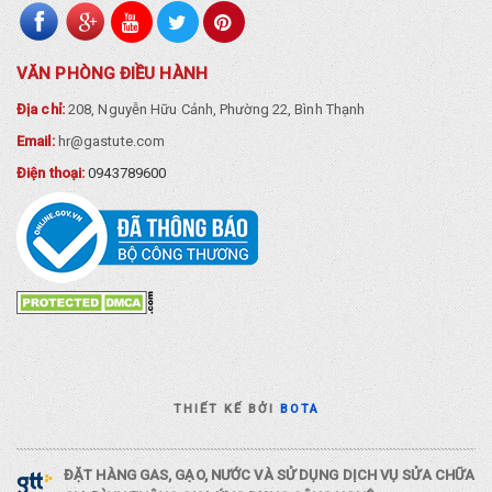
VĂN PHÒNG ĐIỀU HÀNH
Địa chỉ:
208, Nguyễn Hữu Cảnh, Phường 22, Bình Thạnh
Email:
hr@gastute.com
Điện thoại:
0943789600
THIẾT KẾ BỞI
BOTA
ĐẶT HÀNG GAS, GẠO, NƯỚC VÀ SỬ DỤNG DỊCH VỤ SỬA CHỮA