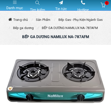
0
Danh mục
Tin tức
Tìm kiếm
Hotline
Hiện chưa có sản phẩm nào trong giỏ hàng của bạn
Trang chủ
Sản Phẩm
Bếp Gas - Phụ Kiện Ngành Gas
Bếp ga dương
BẾP GA DƯƠNG NAMILUX NA-787AFM
BẾP GA DƯƠNG NAMILUX NA-787AFM