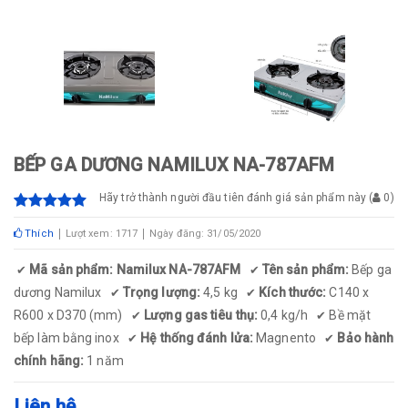
BẾP GA DƯƠNG NAMILUX NA-787AFM
Hãy trở thành người đầu tiên đánh giá sản phẩm này
(
0
)
Thích
Lượt xem: 1717
Ngày đăng: 31/05/2020
Mã sản phẩm: Namilux NA-787AFM
Tên sản phẩm:
Bếp ga
✔
✔
dương Namilux
Trọng lượng:
4,5 kg
Kích thước:
C140 x
✔
✔
R600 x D370 (mm)
Lượng gas tiêu thụ:
0,4 kg/h
Bề mặt
✔
✔
bếp làm bằng inox
Hệ thống đánh lửa:
Magnento
Bảo hành
✔
✔
chính hãng:
1 năm
Liên hệ