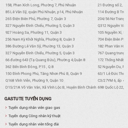
158, Phan Xích Long, Phường 7, Phú Nhuận
21 Đường số 2, KP
85 Lê Văn Sỹ, quận Phú Nhuận, p14, Phú Nhuận
114 Đường B Trưng
265 Điện Biên Phủ, Phường 7, Quận 3
204/56 Nơ Trang L
327 Nguyễn Đình Chiểu, Phường 5, Quận 3
Q312 Nguyền Văn 
927 Hoàng Sa, Phường 11, Quận 3
105 Nguyền Xí, Ph
256 Nam Kỳ Khởi Nghĩa, Phường 8, Quận 3
704 Điện Biên Phũ 
386 Đường Lê Văn Sỹ, Phường 13, Quận 3
182 Phan Văn Hân,
327 Nguyễn Đình Chiểu, Phường 5, Quận 3
767 Quang trung, 
66 đường 643 (Tạ Quang Bửu), Phường 4,Quận 8
172 Thống Nhất. P
362 Bến Bình Đông, P.15 , Q.8
52 Nguyễn Du, Ph
150 Đình Phong Phú, Tăng Nhơn Phú B, Quận 9
63/1 Lê Đức Thọ, 
Q168 Vĩnh Viễn, Phường 9, Quận 10
C3/27YM 6, ấp 4, 
D15/21A Võ Văn Vân, Xã Vĩnh Lộc B, Huyện Bình Chánh
698 Quốc Lộ 22, Tổ
GASTUTE TUYỂN DỤNG
Tuyển dụng nhân viên giao gas
Tuyển dụng Công nhân kỹ thuật
Tuyển dụng nhân viên tổng đài