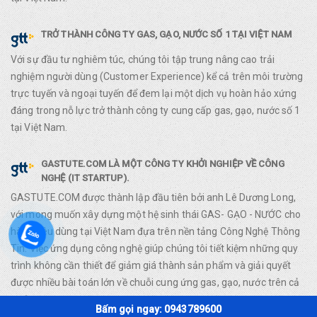
TRỞ THÀNH CÔNG TY GAS, GẠO, NƯỚC SỐ 1 TẠI VIỆT NAM
Với sự đầu tư nghiêm túc, chúng tôi tập trung nâng cao trải
nghiệm người dùng (Customer Experience) kể cả trên môi trường
trực tuyến và ngoại tuyến để đem lại một dịch vụ hoàn hảo xứng
đáng trong nỗ lực trở thành công ty cung cấp gas, gạo, nước số 1
tại Việt Nam.
GASTUTE.COM LÀ MỘT CÔNG TY KHỞI NGHIỆP VỀ CÔNG
NGHỆ (IT STARTUP).
GASTUTE.COM được thành lập đầu tiên bởi anh Lê Dương Long,
với mong muốn xây dựng một hệ sinh thái GAS- GẠO - NƯỚC cho
hàng tiêu dùng tại Việt Nam đựa trên nền tảng Công Nghệ Thông
Tin. Việc ứng dụng công nghệ giúp chúng tôi tiết kiệm những quy
trình không cần thiết để giảm giá thành sản phẩm và giải quyết
được nhiều bài toán lớn về chuỗi cung ứng gas, gạo, nước trên cả
nước.
Bấm gọi ngay: 0943789600