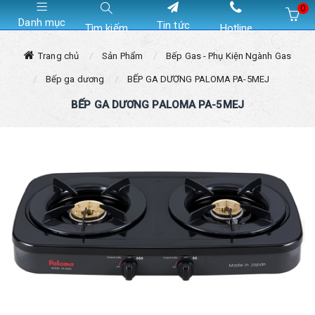
0
Danh mục
Tin tức
Tìm kiếm
Hotline
Hiện chưa có sản phẩm nào trong giỏ hàng của bạn
Trang chủ
Sản Phẩm
Bếp Gas - Phụ Kiện Ngành Gas
Bếp ga dương
BẾP GA DƯƠNG PALOMA PA-5MEJ
BẾP GA DƯƠNG PALOMA PA-5MEJ