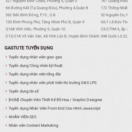
327 Nguyễn Đình Chiểu, Phường 5, Quận 3
767 Quang trung, 
66 đường 643 (Tạ Quang Bửu), Phường 4,Quận 8
172 Thống Nhất. P
362 Bến Bình Đông, P.15 , Q.8
52 Nguyễn Du, Ph
150 Đình Phong Phú, Tăng Nhơn Phú B, Quận 9
63/1 Lê Đức Thọ, 
Q168 Vĩnh Viễn, Phường 9, Quận 10
C3/27YM 6, ấp 4, 
D15/21A Võ Văn Vân, Xã Vĩnh Lộc B, Huyện Bình Chánh
698 Quốc Lộ 22, Tổ
GASTUTE TUYỂN DỤNG
Tuyển dụng nhân viên giao gas
Tuyển dụng Công nhân kỹ thuật
Tuyển dụng nhân viên tổng đài
Tuyển dụng nhân viên phát triển thị trường GAS LPG
Tuyển dụng tài xế
[HCM] Chuyên Viên Thiết Kế Đồ Họa / Graphic Designer
Tuyển dụng Nhân Viên Front-End Css-Html-Javascript
NHÂN VIÊN SEO
Nhân viên Content Marketing