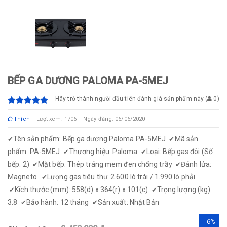
BẾP GA DƯƠNG PALOMA PA-5MEJ
Hãy trở thành người đầu tiên đánh giá sản phẩm này
(
0
)
Thích
Lượt xem: 1706
Ngày đăng: 06/06/2020
Tên sản phẩm: Bếp ga dương Paloma PA-5MEJ
Mã sản
✔
✔
phẩm: PA-5MEJ
Thương hiệu: Paloma
Loại: Bếp gas đôi (Số
✔
✔
bếp: 2)
Mặt bếp: Thép tráng mem đen chống trầy
Đánh lửa:
✔
✔
Magneto
Lượng gas tiêu thụ: 2.600 lò trái / 1.990 lò phải
✔
Kích thước (mm): 558(d) x 364(r) x 101(c)
Trọng lượng (kg):
✔
✔
3.8
Bảo hành: 12 tháng
Sản xuất: Nhật Bản
✔
✔
- 6%