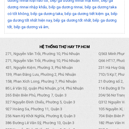
dương rinnai loại nào tốt
,
bếp ga dương rinnai mặt kính
,
bếp ga
dương rinnai nhập khẩu
,
bếp ga dương rinnai
,
bếp ga dương taka
có tốt không
,
bếp ga dương taka
,
bếp ga dương tiết kiệm ga
,
bếp
ga dương tốt nhất hiện nay
,
bếp ga dương tốt nhất
,
bếp ga dương
tốt
,
bếp ga dương và âm
,
HỆ THỐNG THỢ HAY TP.HCM
271, Nguyễn Văn Trỗi, Phường 10, Phú Nhuận
Q563 Minh Phụng,
271, Nguyễn Văn Trỗi, Phường 10, Phú Nhuận
Q66 HT17, Phường
431, Nguyễn Kiệm, Phường 3, Phú Nhuận
231 Hà Huy Giáp, 
139, Phan Đăng Lưu, Phường 2, Phú Nhuận
71D/5 Kp7, Phường
158, Phan Xích Long, Phường 7, Phú Nhuận
21 Đường số 2, KP
85 Lê Văn Sỹ, quận Phú Nhuận, p14, Phú Nhuận
114 Đường B Trưng
265 Điện Biên Phủ, Phường 7, Quận 3
204/56 Nơ Trang L
327 Nguyễn Đình Chiểu, Phường 5, Quận 3
Q312 Nguyền Văn 
927 Hoàng Sa, Phường 11, Quận 3
105 Nguyền Xí, Ph
256 Nam Kỳ Khởi Nghĩa, Phường 8, Quận 3
704 Điện Biên Phũ 
386 Đường Lê Văn Sỹ, Phường 13, Quận 3
182 Phan Văn Hân,