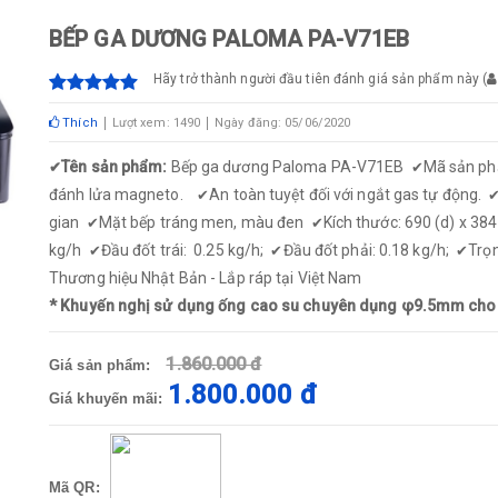
BẾP GA DƯƠNG PALOMA PA-V71EB
Hãy trở thành người đầu tiên đánh giá sản phẩm này
(
Thích
Lượt xem: 1490
Ngày đăng: 05/06/2020
Tên sản phẩm:
Bếp ga dương Paloma PA-V71EB
Mã sản p
✔
✔
đánh lửa magneto.
An toàn tuyệt đối với ngắt gas tự động.
✔
gian
Mặt bếp tráng men, màu đen
Kích thước: 690 (d) x 38
✔
✔
kg/h
Đầu đốt trái: 0.25 kg/h;
Đầu đốt phải: 0.18 kg/h;
Trọn
✔
✔
✔
Thương hiệu Nhật Bản - Lắp ráp tại Việt Nam
* Khuyến nghị sử dụng ống cao su chuyên dụng φ9.5mm cho 
1.860.000 đ
Giá sản phẩm:
1.800.000 đ
Giá khuyến mãi:
Mã QR: