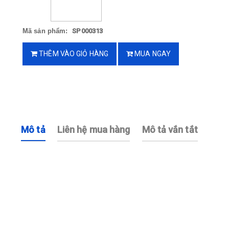
Mã sản phẩm:
SP000313
THÊM VÀO GIỎ HÀNG
MUA NGAY
Mô tả
Liên hệ mua hàng
Mô tả vắn tắt
B