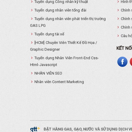
Tuyển dụng Công nhân kỹ thuật
Hình t
Tuyển dụng nhân viên tổng đài
Chính 
Tuyển dụng nhân viên phát triển thị trường
Chính 
GAS LPG
Chính 
Tuyển dụng tài xế
Câu hỏ
[HCM] Chuyên Viên Thiết Kế Đồ Họa /
KẾT NỐ
Graphic Designer
Tuyển dụng Nhân Viên Front-End Css-
Html-Javascript
NHÂN VIÊN SEO
Nhân viên Content Marketing
ĐẶT HÀNG GAS, GẠO, NƯỚC VÀ SỬ DỤNG DỊCH 