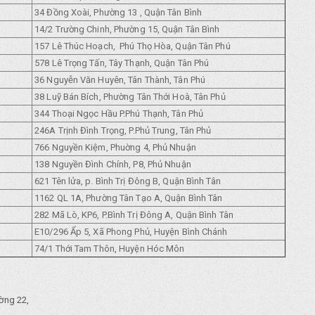
34 Đồng Xoài, Phường 13 , Quận Tân Bình
14/2 Trường Chinh, Phường 15, Quận Tân Bình
157 Lê Thúc Hoạch, Phú Thọ Hòa, Quận Tân Phú
578 Lê Trọng Tấn, Tây Thạnh, Quận Tân Phú
36 Nguyễn Văn Huyên, Tân Thành, Tân Phú
38 Luỹ Bán Bích, Phường Tân Thới Hoà, Tân Phủ
344 Thoại Ngọc Hầu P.Phú Thạnh, Tân Phủ
246A Trịnh Đình Trọng, P.Phủ Trung, Tân Phủ
766 Nguyền Kiệm, Phuờng 4, Phủ Nhuận
138 Nguyền Đình Chính, P8, Phủ Nhuận
621 Tên lửa, p. Bình Trị Đông B, Quận Bình Tân
1162 QL 1A, Phường Tân Tạo A, Quận Bình Tân
282 Mã Lò, KP6, P.Bình Trị Đông A, Quận Bình Tân
E10/296 Ẩp 5, Xã Phong Phủ, Huyện Bình Chánh
74/1 Thới Tam Thôn, Huyện Hóc Môn
ờng 22,