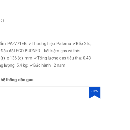
0
)
hẩm: PA-V71EB
Thương hiệu: Paloma
Bếp 2 lò,
✔
✔
Đầu đốt ECO BURNER - tiết kiệm gas và thời
✔
4 (r) x 136 (c) mm
Tổng lượng gas tiêu thụ: 0.43
✔
g lượng: 5.4 kg;
Bảo hành : 2 năm
✔
hệ thống dẫn gas
- 3%