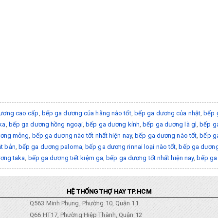
ương cao cấp
,
bếp ga dương của hãng nào tốt
,
bếp ga dương của nhật
,
bếp 
ka
,
bếp ga dương hồng ngoại
,
bếp ga dương kính
,
bếp ga dương là gì
,
bếp ga
ương mỏng
,
bếp ga dương nào tốt nhất hiện nay
,
bếp ga dương nào tốt
,
bếp g
t bản
,
bếp ga dương paloma
,
bếp ga dương rinnai loại nào tốt
,
bếp ga dương 
ơng taka
,
bếp ga dương tiết kiệm ga
,
bếp ga dương tốt nhất hiện nay
,
bếp ga 
HỆ THỐNG THỢ HAY TP.HCM
Q563 Minh Phụng, Phường 10, Quận 11
Q66 HT17, Phường Hiệp Thành, Quận 12