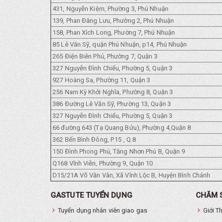
431, Nguyễn Kiệm, Phường 3, Phú Nhuận
139, Phan Đăng Lưu, Phường 2, Phú Nhuận
158, Phan Xích Long, Phường 7, Phú Nhuận
85 Lê Văn Sỹ, quận Phú Nhuận, p14, Phú Nhuận
265 Điện Biên Phủ, Phường 7, Quận 3
327 Nguyễn Đình Chiểu, Phường 5, Quận 3
927 Hoàng Sa, Phường 11, Quận 3
256 Nam Kỳ Khởi Nghĩa, Phường 8, Quận 3
386 Đường Lê Văn Sỹ, Phường 13, Quận 3
327 Nguyễn Đình Chiểu, Phường 5, Quận 3
66 đường 643 (Tạ Quang Bửu), Phường 4,Quận 8
362 Bến Bình Đông, P.15 , Q.8
150 Đình Phong Phú, Tăng Nhơn Phú B, Quận 9
Q168 Vĩnh Viễn, Phường 9, Quận 10
D15/21A Võ Văn Vân, Xã Vĩnh Lộc B, Huyện Bình Chánh
GASTUTE TUYỂN DỤNG
CHĂM 
Tuyển dụng nhân viên giao gas
Giới T