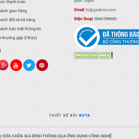
Bình Thạnh
hức thanh toán
Email:
hr@gastute.com
sách giao hàng
Điện thoại:
0943789600
sách đổi và trả hàng
sách bảo mật thông tin
i thường gặp (FAQs)
I
THIẾT KẾ BỞI
BOTA
VỤ SỬA CHỮA GIA ĐÌNH THÔNG QUA ỨNG DỤNG CÔNG NGHỆ