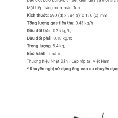
Đầu đốt ECO BURNER - tiết kiệm gas và thời gian
Mặt bếp tráng men, màu đen
Kích thước:
690 (d) x 384 (r) x 136 (c) mm
Tổng lượng gas tiêu thụ:
0.43 kg/h
Đầu đốt trái:
0.25 kg/h;
Đầu đốt phải:
0.18 kg/h;
Trọng lượng:
5.4 kg;
Bảo hành :
2 năm
Thương hiệu Nhật Bản - Lắp ráp tại Việt Nam
* Khuyến nghị sử dụng ống cao su chuyên dụ