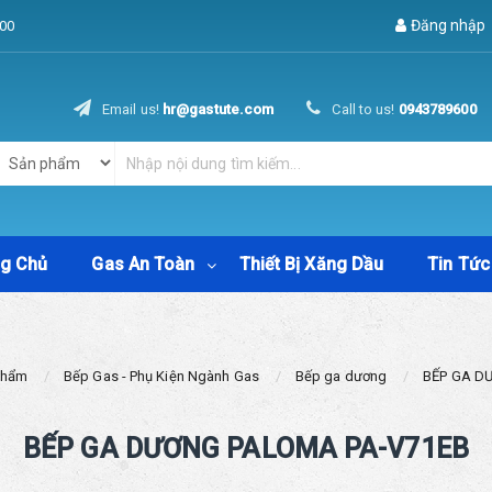
Đăng nhập
00
Email us!
hr@gastute.com
Call to us!
0943789600
ng Chủ
Gas An Toàn
Thiết Bị Xăng Dầu
Tin Tức
Phẩm
Bếp Gas - Phụ Kiện Ngành Gas
Bếp ga dương
BẾP GA D
BẾP GA DƯƠNG PALOMA PA-V71EB