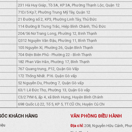
231 Hà Huy Giáp, Tồ 3A, KP 3A, Phường Thạnh Lộc, Quận 12
71D/5 Kp7, Phường Trung Mỹ Tây, Quận 12
21 Đường số 2, KP3, Phường Linh Tây, Thủ Đức
114 Đường B Trưng Trắc, Hiệp Bình Chánh, Thủ Đức
204/56 Nơ Trang Long, Phường 12, Binh Thạnh
Q312 Nguyền Văn Đậu, Phường 11, Bình Thạnh
105 Nguyền Xí, Phường 26, Quận Bình Thạnh
704 Điện Biên Phũ - Phường 22 - Bình Thạnh
182 Phan Văn Hân, Phường 17, Bình Thạnh
767 Quang trung, P12, Quận Gò Vấp
172 Thống Nhất. P16. Quận Gò vấp
52 Nguyễn Du, Phường 7, Quận Gò vấp
63/1 Lê Đức Thọ, Phường 13, Quận Gò vấp
C3/27YM 6, ấp 4, xã Binh Hưng, Huyện Bình Chánh
698 Quốc Lộ 22, Tổ 5, KP 5, TT.CŨ Chi, Huyện Củ Chi
SÓC KHÁCH HÀNG
VĂN PHÒNG ĐIỀU HÀNH
hiệu
Địa chỉ:
208, Nguyễn Hữu Cảnh, Phư