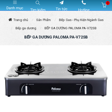
0
Danh mục
Tin tức
Tìm kiếm
Hotline
Hiện chưa có sản phẩm nào trong giỏ hàng của bạn
Trang chủ
Sản Phẩm
Bếp Gas - Phụ Kiện Ngành Gas
Bếp ga dương
BẾP GA DƯƠNG PALOMA PA-V72SB
BẾP GA DƯƠNG PALOMA PA-V72SB