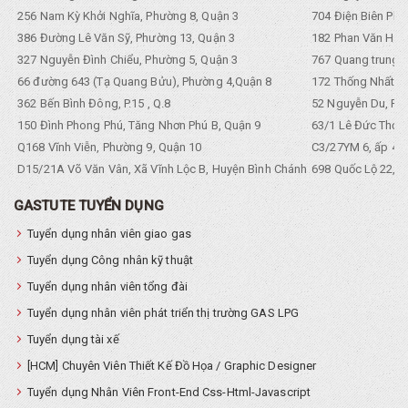
256 Nam Kỳ Khởi Nghĩa, Phường 8, Quận 3
704 Điện Biên Phũ 
386 Đường Lê Văn Sỹ, Phường 13, Quận 3
182 Phan Văn Hân,
327 Nguyễn Đình Chiểu, Phường 5, Quận 3
767 Quang trung, 
66 đường 643 (Tạ Quang Bửu), Phường 4,Quận 8
172 Thống Nhất. P
362 Bến Bình Đông, P.15 , Q.8
52 Nguyễn Du, Ph
150 Đình Phong Phú, Tăng Nhơn Phú B, Quận 9
63/1 Lê Đức Thọ, 
Q168 Vĩnh Viễn, Phường 9, Quận 10
C3/27YM 6, ấp 4, 
D15/21A Võ Văn Vân, Xã Vĩnh Lộc B, Huyện Bình Chánh
698 Quốc Lộ 22, Tổ
GASTUTE TUYỂN DỤNG
Tuyển dụng nhân viên giao gas
Tuyển dụng Công nhân kỹ thuật
Tuyển dụng nhân viên tổng đài
Tuyển dụng nhân viên phát triển thị trường GAS LPG
Tuyển dụng tài xế
[HCM] Chuyên Viên Thiết Kế Đồ Họa / Graphic Designer
Tuyển dụng Nhân Viên Front-End Css-Html-Javascript