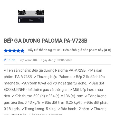
BẾP GA DƯƠNG PALOMA PA-V72SB
Hãy trở thành người đầu tiên đánh giá sản phẩm này
(
0
)
Thích
Lượt xem: 484
Ngày đăng: 03/06/2020
Tên sản phẩm: Bếp ga dương Paloma PA-V72SB
Mã sản
✔
✔
phẩm: PA-V72SB
Thương hiệu: Paloma
Bếp 2 lò, đánh lửa
✔
✔
magneto.
An toàn tuyệt đối với ngắt gas tự động.
Đầu đốt
✔
✔
ECO BURNER - tiết kiệm gas và thời gian
Mặt bếp Inox, màu
✔
đen
Kích thước: 690 (d) x 384 (r) x 136 (c) mm
Tổng lượng
✔
✔
gas tiêu thụ: 0.43 kg/h
Đầu đốt trái: 0.25 kg/h;
Đầu đốt phải:
✔
✔
0.18 kg/h;
Trọng lượng: 5.4 kg;
Bảo hành : 2 năm
Thương
✔
✔
✔