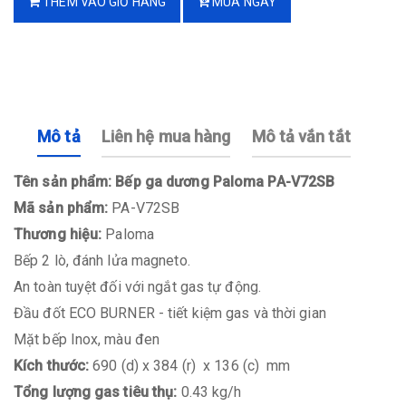
THÊM VÀO GIỎ HÀNG
MUA NGAY
Mô tả
Liên hệ mua hàng
Mô tả vắn tắt
Tên sản phẩm: Bếp ga dương Paloma PA-V72SB
Mã sản phẩm:
PA-V72SB
Thương hiệu:
Paloma
Bếp 2 lò, đánh lửa magneto.
An toàn tuyệt đối với ngắt gas tự động.
Đầu đốt ECO BURNER - tiết kiệm gas và thời gian
Mặt bếp Inox, màu đen
Kích thước:
690 (d) x 384 (r) x 136 (c) mm
Tổng lượng gas tiêu thụ:
0.43 kg/h