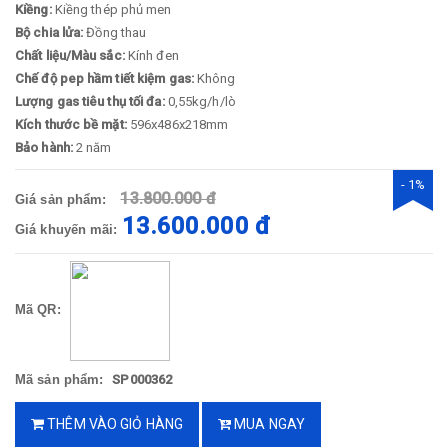
Kiềng:
Kiềng thép phủ men
Bộ chia lửa:
Đồng thau
Chất liệu/Màu sắc:
Kính đen
Chế độ pep hầm tiết kiệm gas:
Không
Lượng gas tiêu thụ tối đa:
0,55kg/h/lò
Kích thước bề mặt:
596x486x218mm
Bảo hành:
2 năm
- 1%
13.800.000 đ
Giá sản phẩm:
13.600.000 đ
Giá khuyến mãi:
Mã QR:
Mã sản phẩm:
SP000362
THÊM VÀO GIỎ HÀNG
MUA NGAY