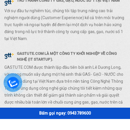
TRỞ THÀNH CÔNG TY GAS, GẠO, NƯỚC SỐ 1 TẠI VIỆT NAM
Với sự đầu tư nghiêm túc, chúng tôi tập trung nâng cao trải
nghiệm người dùng (Customer Experience) kể cả trên môi trường
trực tuyến và ngoại tuyến để đem lại một dịch vụ hoàn hảo xứng
đáng trong nỗ lực trở thành công ty cung cấp gas, gạo, nước số 1
tại Việt Nam.
GASTUTE.COM LÀ MỘT CÔNG TY KHỞI NGHIỆP VỀ CÔNG
NGHỆ (IT STARTUP).
GASTUTE.COM được thành lập đầu tiên bởi anh Lê Dương Long,
với mong muốn xây dựng một hệ sinh thái GAS- GẠO - NƯỚC cho
hàng tiêu dùng tại Việt Nam đựa trên nền tảng Công Nghệ Thông
Tin. Việc ứng dụng công nghệ giúp chúng tôi tiết kiệm những quy
trình không cần thiết để giảm giá thành sản phẩm và giải quyết
được nhiều bài toán lớn về chuỗi cung ứng gas, gạo, nước trên cả
nước.
Bấm gọi ngay: 0943789600