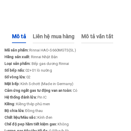
Mô tả
Liên hệ mua hàng
Mô tả vắn tắt
Mã sản phẩm:
Rinnai HAO-S660MGTS(SL)
Hãng sản xuất:
Rinnai Nhật Bản
Loại sản phẩm:
Bếp gas dương Rinnai
Số bếp nấu:
02+01 lò nướng
Số vòng lửa:
02
Mặt bếp:
Kính Schott (Made in Germany)
Cảm ứng ngắt gas tư động van an toàn:
Có
Hệ thống đánh lửa:
Pin IC
Kiềng:
Kiềng thép phủ men
Bộ chia lửa:
Đồng thau
Chất liệu/Màu sắc:
Kính đen
Chế độ pep hầm tiết kiệm gas:
Không
Lượng gas tiêu thụ tối đa:
0,55kg/h/lò