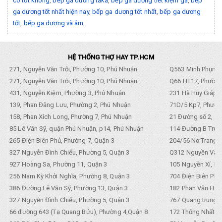
có tốt không
,
bếp ga dương taka
,
bếp ga dương tiết kiệm ga
,
bếp
ga dương tốt nhất hiện nay
,
bếp ga dương tốt nhất
,
bếp ga dương
tốt
,
bếp ga dương và âm
,
HỆ THỐNG THỢ HAY TP.HCM
271, Nguyễn Văn Trỗi, Phường 10, Phú Nhuận
Q563 Minh Phụng,
271, Nguyễn Văn Trỗi, Phường 10, Phú Nhuận
Q66 HT17, Phường
431, Nguyễn Kiệm, Phường 3, Phú Nhuận
231 Hà Huy Giáp, 
139, Phan Đăng Lưu, Phường 2, Phú Nhuận
71D/5 Kp7, Phường
158, Phan Xích Long, Phường 7, Phú Nhuận
21 Đường số 2, KP
85 Lê Văn Sỹ, quận Phú Nhuận, p14, Phú Nhuận
114 Đường B Trưng
265 Điện Biên Phủ, Phường 7, Quận 3
204/56 Nơ Trang L
327 Nguyễn Đình Chiểu, Phường 5, Quận 3
Q312 Nguyền Văn 
927 Hoàng Sa, Phường 11, Quận 3
105 Nguyền Xí, Ph
256 Nam Kỳ Khởi Nghĩa, Phường 8, Quận 3
704 Điện Biên Phũ 
386 Đường Lê Văn Sỹ, Phường 13, Quận 3
182 Phan Văn Hân,
327 Nguyễn Đình Chiểu, Phường 5, Quận 3
767 Quang trung, 
66 đường 643 (Tạ Quang Bửu), Phường 4,Quận 8
172 Thống Nhất. P