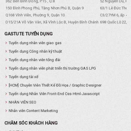
362 Bến Bình Đông, P.15 , Q.8
52 Nguyễn Du, Ph
150 Đình Phong Phú, Tăng Nhơn Phú B, Quận 9
63/1 Lê Đức Thọ, 
Q168 Vĩnh Viễn, Phường 9, Quận 10
C3/27YM 6, ấp 4, 
D15/21A Võ Văn Vân, Xã Vĩnh Lộc B, Huyện Bình Chánh
698 Quốc Lộ 22, Tổ
GASTUTE TUYỂN DỤNG
Tuyển dụng nhân viên giao gas
Tuyển dụng Công nhân kỹ thuật
Tuyển dụng nhân viên tổng đài
Tuyển dụng nhân viên phát triển thị trường GAS LPG
Tuyển dụng tài xế
[HCM] Chuyên Viên Thiết Kế Đồ Họa / Graphic Designer
Tuyển dụng Nhân Viên Front-End Css-Html-Javascript
NHÂN VIÊN SEO
Nhân viên Content Marketing
CHĂM SÓC KHÁCH HÀNG