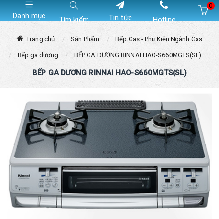
0
Danh mục
Tin tức
Tìm kiếm
Hotline
Hiện chưa có sản phẩm nào trong giỏ hàng của bạn
Trang chủ
Sản Phẩm
Bếp Gas - Phụ Kiện Ngành Gas
Bếp ga dương
BẾP GA DƯƠNG RINNAI HAO-S660MGTS(SL)
BẾP GA DƯƠNG RINNAI HAO-S660MGTS(SL)