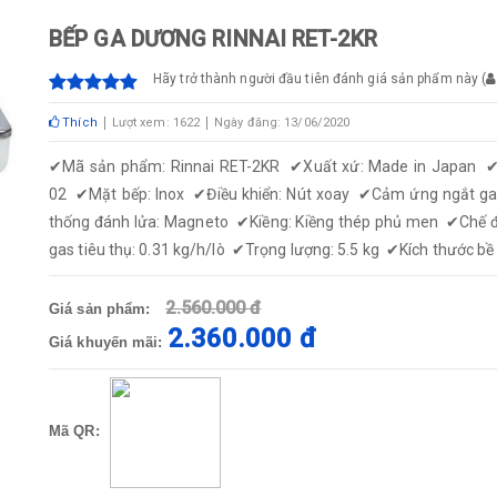
BẾP GA DƯƠNG RINNAI RET-2KR
Hãy trở thành người đầu tiên đánh giá sản phẩm này
(
Thích
Lượt xem: 1622
Ngày đăng: 13/06/2020
✔
Mã sản phẩm: Rinnai RET-2KR
✔
Xuất xứ: Made in Japan
02
✔
Mặt bếp: Inox
✔
Điều khiển: Nút xoay
✔
Cảm ứng ngắt ga
thống đánh lửa: Magneto
✔
Kiềng: Kiềng thép phủ men
✔
Chế 
gas tiêu thụ: 0.31 kg/h/lò
✔
Trọng lượng: 5.5 kg
✔
Kích thước b
2.560.000 đ
Giá sản phẩm:
2.360.000 đ
Giá khuyến mãi:
Mã QR: