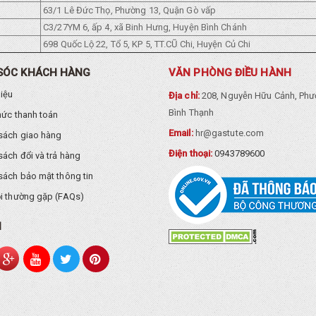
63/1 Lê Đức Thọ, Phường 13, Quận Gò vấp
C3/27YM 6, ấp 4, xã Binh Hưng, Huyện Bình Chánh
698 Quốc Lộ 22, Tổ 5, KP 5, TT.CŨ Chi, Huyện Củ Chi
SÓC KHÁCH HÀNG
VĂN PHÒNG ĐIỀU HÀNH
hiệu
Địa chỉ:
208, Nguyễn Hữu Cảnh, Phư
Bình Thạnh
hức thanh toán
Email:
hr@gastute.com
sách giao hàng
Điện thoại:
0943789600
sách đổi và trả hàng
sách bảo mật thông tin
i thường gặp (FAQs)
I