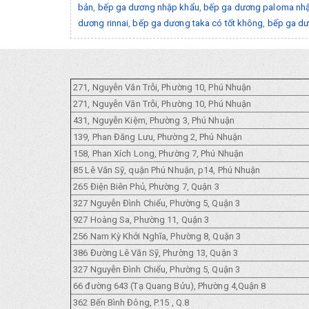
bản
,
bếp ga dương nhập khẩu
,
bếp ga dương paloma nhậ
dương rinnai
,
bếp ga dương taka có tốt không
,
bếp ga dư
271, Nguyễn Văn Trỗi, Phường 10, Phú Nhuận
271, Nguyễn Văn Trỗi, Phường 10, Phú Nhuận
431, Nguyễn Kiệm, Phường 3, Phú Nhuận
139, Phan Đăng Lưu, Phường 2, Phú Nhuận
158, Phan Xích Long, Phường 7, Phú Nhuận
85 Lê Văn Sỹ, quận Phú Nhuận, p14, Phú Nhuận
265 Điện Biên Phủ, Phường 7, Quận 3
327 Nguyễn Đình Chiểu, Phường 5, Quận 3
927 Hoàng Sa, Phường 11, Quận 3
256 Nam Kỳ Khởi Nghĩa, Phường 8, Quận 3
386 Đường Lê Văn Sỹ, Phường 13, Quận 3
327 Nguyễn Đình Chiểu, Phường 5, Quận 3
66 đường 643 (Tạ Quang Bửu), Phường 4,Quận 8
362 Bến Bình Đông, P.15 , Q.8