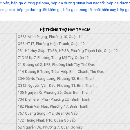
t bản
,
bếp ga dương paloma
,
bếp ga dương rinnai loại nào tốt
,
bếp ga dương 
ơng taka
,
bếp ga dương tiết kiệm ga
,
bếp ga dương tốt nhất hiện nay
,
bếp ga 
HỆ THỐNG THỢ HAY TP.HCM
Q563 Minh Phụng, Phường 10, Quận 11
Q66 HT17, Phường Hiệp Thành, Quận 12
231 Hà Huy Giáp, Tồ 3A, KP 3A, Phường Thạnh Lộc, Quận 12
71D/5 Kp7, Phường Trung Mỹ Tây, Quận 12
21 Đường số 2, KP3, Phường Linh Tây, Thủ Đức
114 Đường B Trưng Trắc, Hiệp Bình Chánh, Thủ Đức
204/56 Nơ Trang Long, Phường 12, Binh Thạnh
Q312 Nguyền Văn Đậu, Phường 11, Bình Thạnh
105 Nguyền Xí, Phường 26, Quận Bình Thạnh
704 Điện Biên Phũ - Phường 22 - Bình Thạnh
182 Phan Văn Hân, Phường 17, Bình Thạnh
767 Quang trung, P12, Quận Gò Vấp
172 Thống Nhất. P16. Quận Gò vấp
52 Nguyễn Du, Phường 7, Quận Gò vấp