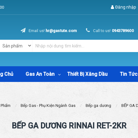
Đăng nhập
00
Email us!
hr@gastute.com
Call to us!
0943789600
ng Chủ
Gas An Toàn
Thiết Bị Xăng Dầu
Tin Tức
 Phẩm
Bếp Gas - Phụ Kiện Ngành Gas
Bếp ga dương
BẾP GA 
BẾP GA DƯƠNG RINNAI RET-2KR