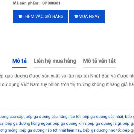
Mã sản phẩm:
SP000361
THÊM VÀO GIỎ HÀNG
MUA NGAY
Mô tả
Liên hệ mua hàng
Mô tả vắn tắt
p gas dương được sản xuất và lắp ráp tại Nhật Bản và được nh
 sử dụng Việt Nam tuy nhiên trên thị trường không ít hàng giả h
ương cao cấp
,
bếp ga dương của hãng nào tốt
,
bếp ga dương của nhật
,
bếp 
ka
,
bếp ga dương hồng ngoại
,
bếp ga dương kính
,
bếp ga dương là gì
,
bếp ga
ương mỏng
,
bếp ga dương nào tốt nhất hiện nay
,
bếp ga dương nào tốt
,
bếp g