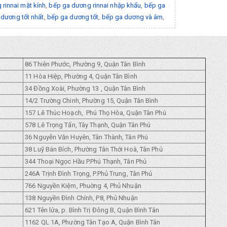
rinnai mặt kính
,
bếp ga dương rinnai nhập khẩu
,
bếp ga
dương tốt nhất
,
bếp ga dương tốt
,
bếp ga dương và âm
,
86 Thiên Phước, Phường 9, Quận Tân Bình
11 Hòa Hiệp, Phường 4, Quận Tân Bình
34 Đồng Xoài, Phường 13 , Quận Tân Bình
14/2 Trường Chinh, Phường 15, Quận Tân Bình
157 Lê Thúc Hoạch, Phú Thọ Hòa, Quận Tân Phú
578 Lê Trọng Tấn, Tây Thạnh, Quận Tân Phú
36 Nguyễn Văn Huyên, Tân Thành, Tân Phú
38 Luỹ Bán Bích, Phường Tân Thới Hoà, Tân Phủ
344 Thoại Ngọc Hầu P.Phú Thạnh, Tân Phủ
246A Trịnh Đình Trọng, P.Phủ Trung, Tân Phủ
766 Nguyền Kiệm, Phuờng 4, Phủ Nhuận
138 Nguyền Đình Chính, P8, Phủ Nhuận
621 Tên lửa, p. Bình Trị Đông B, Quận Bình Tân
1162 QL 1A, Phường Tân Tạo A, Quận Bình Tân