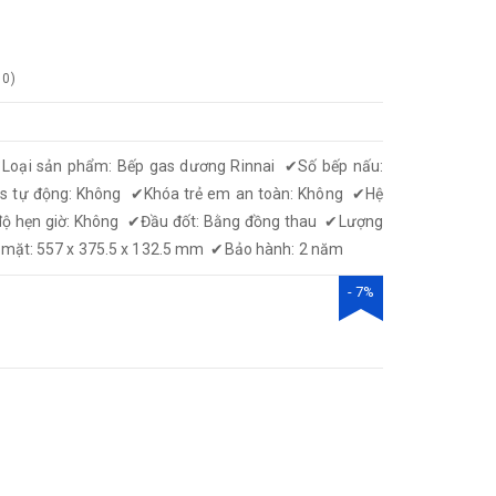
0
)
✔
Loại sản phẩm: Bếp gas dương Rinnai
✔
Số bếp nấu:
s tự động: Không
✔
Khóa trẻ em an toàn: Không
✔
Hệ
độ hẹn giờ: Không
✔
Đầu đốt: Bằng đồng thau
✔
Lượng
ề mặt: 557 x 375.5 x 132.5 mm
✔
Bảo hành: 2 năm
- 7%