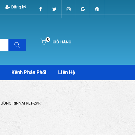
Đăng ký
0
GIỎ HÀNG
Hiện chưa có sản phẩm nào trong giỏ hàng của bạn
Kênh Phân Phối
Liên Hệ
DƯƠNG RINNAI RET-2KR