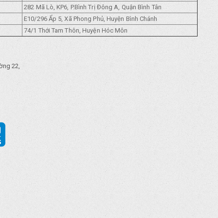
282 Mã Lò, KP6, P.Bình Trị Đông A, Quận Bình Tân
E10/296 Ẩp 5, Xã Phong Phủ, Huyện Bình Chánh
74/1 Thới Tam Thôn, Huyện Hóc Môn
ờng 22,