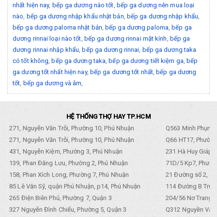
nhất hiện nay
,
bếp ga dương nào tốt
,
bếp ga dương nên mua loại
nào
,
bếp ga dương nhập khẩu nhật bản
,
bếp ga dương nhập khẩu
,
bếp ga dương paloma nhật bản
,
bếp ga dương paloma
,
bếp ga
dương rinnai loại nào tốt
,
bếp ga dương rinnai mặt kính
,
bếp ga
dương rinnai nhập khẩu
,
bếp ga dương rinnai
,
bếp ga dương taka
có tốt không
,
bếp ga dương taka
,
bếp ga dương tiết kiệm ga
,
bếp
ga dương tốt nhất hiện nay
,
bếp ga dương tốt nhất
,
bếp ga dương
tốt
,
bếp ga dương và âm
,
HỆ THỐNG THỢ HAY TP.HCM
271, Nguyễn Văn Trỗi, Phường 10, Phú Nhuận
Q563 Minh Phụng,
271, Nguyễn Văn Trỗi, Phường 10, Phú Nhuận
Q66 HT17, Phường
431, Nguyễn Kiệm, Phường 3, Phú Nhuận
231 Hà Huy Giáp, 
139, Phan Đăng Lưu, Phường 2, Phú Nhuận
71D/5 Kp7, Phường
158, Phan Xích Long, Phường 7, Phú Nhuận
21 Đường số 2, KP
85 Lê Văn Sỹ, quận Phú Nhuận, p14, Phú Nhuận
114 Đường B Trưng
265 Điện Biên Phủ, Phường 7, Quận 3
204/56 Nơ Trang L
327 Nguyễn Đình Chiểu, Phường 5, Quận 3
Q312 Nguyền Văn 