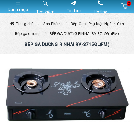
0
Danh mục
Tin tức
Tìm kiếm
Hotline
Hiện chưa có sản phẩm nào trong giỏ hàng của bạn
Trang chủ
Sản Phẩm
Bếp Gas - Phụ Kiện Ngành Gas
Bếp ga dương
BẾP GA DƯƠNG RINNAI RV-3715GL(FM)
BẾP GA DƯƠNG RINNAI RV-3715GL(FM)