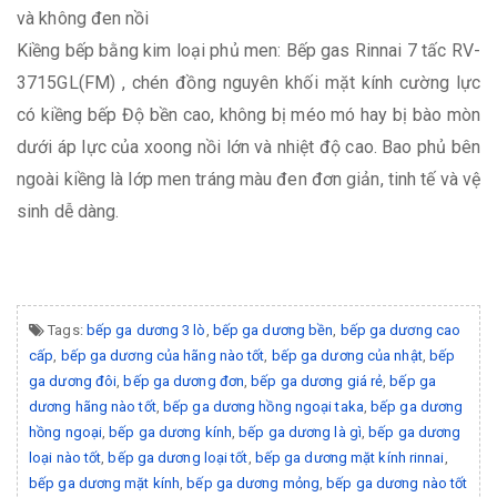
và không đen nồi
Kiềng bếp bằng kim loại phủ men: Bếp gas Rinnai 7 tấc RV-
3715GL(FM) , chén đồng nguyên khối mặt kính cường lực
có kiềng bếp Độ bền cao, không bị méo mó hay bị bào mòn
dưới áp lực của xoong nồi lớn và nhiệt độ cao. Bao phủ bên
ngoài kiềng là lớp men tráng màu đen đơn giản, tinh tế và vệ
sinh dễ dàng.
Tags:
bếp ga dương 3 lò
,
bếp ga dương bền
,
bếp ga dương cao
cấp
,
bếp ga dương của hãng nào tốt
,
bếp ga dương của nhật
,
bếp
ga dương đôi
,
bếp ga dương đơn
,
bếp ga dương giá rẻ
,
bếp ga
dương hãng nào tốt
,
bếp ga dương hồng ngoại taka
,
bếp ga dương
hồng ngoại
,
bếp ga dương kính
,
bếp ga dương là gì
,
bếp ga dương
loại nào tốt
,
bếp ga dương loại tốt
,
bếp ga dương mặt kính rinnai
,
bếp ga dương mặt kính
,
bếp ga dương mỏng
,
bếp ga dương nào tốt