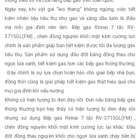
thống siêu thị và cửa hàng bếp gas trên toàn quốc
Ngày nay, khi vật giá “leo thang” không ngừng, việc tiết
kiệm nhiên liệu tiêu thụ như gas và xăng dầu luôn là điều
mà mỗi gia đình nên làm. Bếp gas Rinnai 7 tấc RV-
3715GL(FM) , chén đồng nguyên khối mặt kính cường lực
chính là sản phẩm giúp bạn tiết kiệm được tối đa lượng gas
tiêu thụ. Sản phẩm sử dụng đầu đốt bằng đồng thau cho
ngọn lửa xanh, tiết kiệm gas hơn các bếp gas thông thường.
. Đây chính là sự lựa chọn hoàn hảo cho gian bếp nhà bạn,
đồng thời cũng là giải pháp tiết kiệm gas thật hiệu quả cho
mọi gia đình khi nấu nướng.
Không có hiện tượng bị đen đáy nồi: Đun nấu bằng bếp gas
thông thường bạn hay thấy có hiện tượng bị đen đáy nồi
nhưng sử dụng Bếp gas Rinnai 7 tấc RV-3715GL(FM) ,
chén đồng nguyên khối mặt kính cường lực lại khác. Đầu
đốt đồng thau nguyên khối cho ngọn lửa xanh cháy bền bỉ