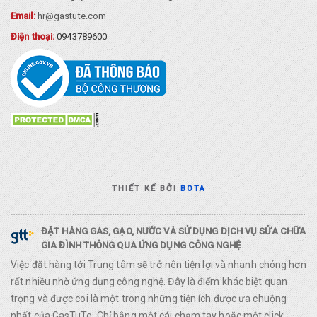
Email:
hr@gastute.com
Điện thoại:
0943789600
THIẾT KẾ BỞI
BOTA
ĐẶT HÀNG GAS, GẠO, NƯỚC VÀ SỬ DỤNG DỊCH VỤ SỬA CHỮA
GIA ĐÌNH THÔNG QUA ỨNG DỤNG CÔNG NGHỆ
Việc đặt hàng tới Trung tâm sẽ trở nên tiện lợi và nhanh chóng hơn
rất nhiều nhờ ứng dụng công nghệ. Đây là điểm khác biệt quan
trọng và được coi là một trong những tiện ích được ưa chuộng
nhất của GasTuTe. Chỉ bằng một cái chạm tay hoặc một click