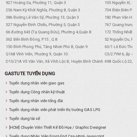
927 Hoàng Sa, Phường 11, Quận 3
105 Nguyền Xí, Ph
256 Nam Kỳ Khởi Nghĩa, Phường 8, Quận 3
704 Điện Biên Phũ 
386 Đường Lê Văn Sỹ, Phường 13, Quận 3
182 Phan Văn Hân,
327 Nguyễn Đình Chiểu, Phường 5, Quận 3
767 Quang trung, 
66 đường 643 (Tạ Quang Bửu), Phường 4,Quận 8
172 Thống Nhất. P
362 Bến Bình Đông, P.15 , Q.8
52 Nguyễn Du, Ph
150 Đình Phong Phú, Tăng Nhơn Phú B, Quận 9
63/1 Lê Đức Thọ, 
Q168 Vĩnh Viễn, Phường 9, Quận 10
C3/27YM 6, ấp 4, 
D15/21A Võ Văn Vân, Xã Vĩnh Lộc B, Huyện Bình Chánh
698 Quốc Lộ 22, Tổ
GASTUTE TUYỂN DỤNG
Tuyển dụng nhân viên giao gas
Tuyển dụng Công nhân kỹ thuật
Tuyển dụng nhân viên tổng đài
Tuyển dụng nhân viên phát triển thị trường GAS LPG
Tuyển dụng tài xế
[HCM] Chuyên Viên Thiết Kế Đồ Họa / Graphic Designer
Tuyển dụng Nhân Viên Front-End Css-Html-Javascript