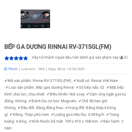
BẾP GA DƯƠNG RINNAI RV-3715GL(FM)
Hãy trở thành người đầu tiên đánh giá sản phẩm này
(
0
)
Thích
Lượt xem: 1853
Ngày đăng: 14/06/2020
✔
Mã sản phẩm: Rinnai RV-3715GL(FM)
✔
Xuất xứ: Rinnai Việt Nam
✔
Loại sản phẩm: Bếp gas dương Rinnai
✔
Số bếp nấu: 02
✔
Mặt bếp:
Kính chịu lực, chịu nhiệt
✔
Điều khiển: Nút xoay
✔
Cảm ứng ngắt gas tự
động: Không
✔
Đánh lửa cơ học: Magneto
✔
Chế độ hẹn giờ:
Không
✔
Đầu đốt: Bằng đồng thau
✔
Họng đốt: Bằng thép không
gỉ
✔
Kiềng: Thép phủ men
✔
Lượng gas tiêu thụ: 0.38 kg/h
✔
Trọng
lượng: 6.8 kg
✔
Kích thước bề mặt: 709 x 410 x 168 mm
✔
Bảo hành: 2
năm