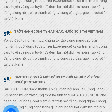
nghiệm người dùng (Customer Experience) kể cả trên môi trường
trực tuyến và ngoại tuyến để đem lại một dịch vụ hoàn hảo xứng
đáng trong nỗ lực trở thành công ty cung cấp gas, gạo, nước số 1
tại Việt Nam.
TRỞ THÀNH CÔNG TY GAS, GẠO, NƯỚC SỐ 1 TẠI VIỆT NAM
Với sự đầu tư nghiêm túc, chúng tôi tập trung nâng cao trải
nghiệm người dùng (Customer Experience) kể cả trên môi trường
trực tuyến và ngoại tuyến để đem lại một dịch vụ hoàn hảo xứng
đáng trong nỗ lực trở thành công ty cung cấp gas, gạo, nước số 1
tại Việt Nam.
GASTUTE.COM LÀ MỘT CÔNG TY KHỞI NGHIỆP VỀ CÔNG
NGHỆ (IT STARTUP).
GASTUTE.COM được thành lập đầu tiên bởi anh Lê Dương Long,
với mong muốn xây dựng một hệ sinh thái GAS- GẠO - NƯỚC cho
hàng tiêu dùng tại Việt Nam đựa trên nền tảng Công Nghệ Thông
Tin. Việc ứng dụng công nghệ giúp chúng tôi tiết kiệm những quy