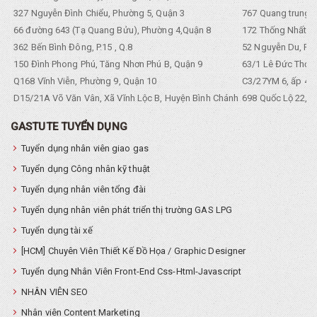
327 Nguyễn Đình Chiểu, Phường 5, Quận 3
767 Quang trung, 
66 đường 643 (Tạ Quang Bửu), Phường 4,Quận 8
172 Thống Nhất. P
362 Bến Bình Đông, P.15 , Q.8
52 Nguyễn Du, Ph
150 Đình Phong Phú, Tăng Nhơn Phú B, Quận 9
63/1 Lê Đức Thọ, 
Q168 Vĩnh Viễn, Phường 9, Quận 10
C3/27YM 6, ấp 4, 
D15/21A Võ Văn Vân, Xã Vĩnh Lộc B, Huyện Bình Chánh
698 Quốc Lộ 22, Tổ
GASTUTE TUYỂN DỤNG
Tuyển dụng nhân viên giao gas
Tuyển dụng Công nhân kỹ thuật
Tuyển dụng nhân viên tổng đài
Tuyển dụng nhân viên phát triển thị trường GAS LPG
Tuyển dụng tài xế
[HCM] Chuyên Viên Thiết Kế Đồ Họa / Graphic Designer
Tuyển dụng Nhân Viên Front-End Css-Html-Javascript
NHÂN VIÊN SEO
Nhân viên Content Marketing