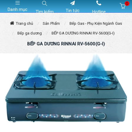
0
Danh mục
Tin tức
Tìm kiếm
Hotline
Hiện chưa có sản phẩm nào trong giỏ hàng của bạn
Trang chủ
Sản Phẩm
Bếp Gas - Phụ Kiện Ngành Gas
Bếp ga dương
BẾP GA DƯƠNG RINNAI RV-5600(G-I)
BẾP GA DƯƠNG RINNAI RV-5600(G-I)