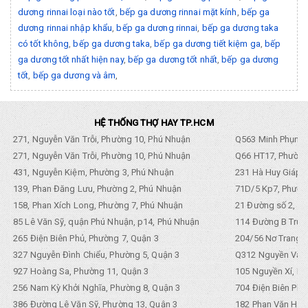
dương rinnai loại nào tốt
,
bếp ga dương rinnai mặt kính
,
bếp ga
dương rinnai nhập khẩu
,
bếp ga dương rinnai
,
bếp ga dương taka
có tốt không
,
bếp ga dương taka
,
bếp ga dương tiết kiệm ga
,
bếp
ga dương tốt nhất hiện nay
,
bếp ga dương tốt nhất
,
bếp ga dương
tốt
,
bếp ga dương và âm
,
HỆ THỐNG THỢ HAY TP.HCM
271, Nguyễn Văn Trỗi, Phường 10, Phú Nhuận
Q563 Minh Phụng,
271, Nguyễn Văn Trỗi, Phường 10, Phú Nhuận
Q66 HT17, Phường
431, Nguyễn Kiệm, Phường 3, Phú Nhuận
231 Hà Huy Giáp, 
139, Phan Đăng Lưu, Phường 2, Phú Nhuận
71D/5 Kp7, Phường
158, Phan Xích Long, Phường 7, Phú Nhuận
21 Đường số 2, KP
85 Lê Văn Sỹ, quận Phú Nhuận, p14, Phú Nhuận
114 Đường B Trưng
265 Điện Biên Phủ, Phường 7, Quận 3
204/56 Nơ Trang L
327 Nguyễn Đình Chiểu, Phường 5, Quận 3
Q312 Nguyền Văn 
927 Hoàng Sa, Phường 11, Quận 3
105 Nguyền Xí, Ph
256 Nam Kỳ Khởi Nghĩa, Phường 8, Quận 3
704 Điện Biên Phũ 
386 Đường Lê Văn Sỹ, Phường 13, Quận 3
182 Phan Văn Hân,