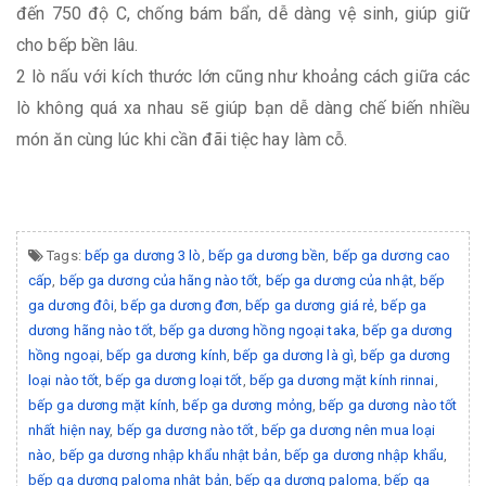
đến 750 độ C, chống bám bẩn, dễ dàng vệ sinh, giúp giữ
cho bếp bền lâu.
2 lò nấu với kích thước lớn cũng như khoảng cách giữa các
lò không quá xa nhau sẽ giúp bạn dễ dàng chế biến nhiều
món ăn cùng lúc khi cần đãi tiệc hay làm cỗ.
Tags:
bếp ga dương 3 lò
,
bếp ga dương bền
,
bếp ga dương cao
cấp
,
bếp ga dương của hãng nào tốt
,
bếp ga dương của nhật
,
bếp
ga dương đôi
,
bếp ga dương đơn
,
bếp ga dương giá rẻ
,
bếp ga
dương hãng nào tốt
,
bếp ga dương hồng ngoại taka
,
bếp ga dương
hồng ngoại
,
bếp ga dương kính
,
bếp ga dương là gì
,
bếp ga dương
loại nào tốt
,
bếp ga dương loại tốt
,
bếp ga dương mặt kính rinnai
,
bếp ga dương mặt kính
,
bếp ga dương mỏng
,
bếp ga dương nào tốt
nhất hiện nay
,
bếp ga dương nào tốt
,
bếp ga dương nên mua loại
nào
,
bếp ga dương nhập khẩu nhật bản
,
bếp ga dương nhập khẩu
,
bếp ga dương paloma nhật bản
,
bếp ga dương paloma
,
bếp ga