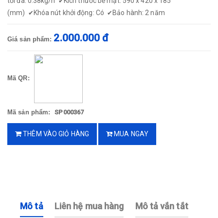
tối đa: 0.38kg/h
Kích thước bề mặt: 590 x 420 x 185
✔
(mm)
Khóa nút khởi động: Có
Bảo hành: 2 năm
✔
✔
2.000.000 đ
Giá sản phẩm:
Mã QR:
Mã sản phẩm:
SP000367
THÊM VÀO GIỎ HÀNG
MUA NGAY
Mô tả
Liên hệ mua hàng
Mô tả vắn tắt