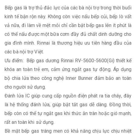
Bếp gas là trợ thủ đắc lực của các bà nội trợ trong thời buổi
kinh tế bận rộn này. Không còn việc nấu bếp củi, bếp lò vất
vả nữa, đi làm về mệt mỏi chỉ cần bật bếp gas lên ít phút là
có thể nấu được một bữa cơm đầy đủ chất dinh dưỡng cho
gia đình mình. Rinnai là thương hiệu ưu tiên hàng đầu của
các bà nội trợ Việt.
Ưu điểm: Bếp gas dương Rinnai RV-5600-5600(Gi) thiết kế
khóa an toàn trẻ em, cảm ứng ngắt gas tự động. Áp dụng
bộ chia lửa theo công nghệ Inner Bunner đảm bảo an toàn
cho người sử dụng.
Đánh lửa IC giúp cung cấp nguồn điện phát ra tia cháy, đây
là hệ thống đánh lửa, giúp bật tắt gas dễ dàng. Đồng thời,
bếp còn có thể tự ngắt gas khi thức ăn tràn hoặc gió mạnh,
rất an toàn khi sử dụng.
Bề mặt bếp gas tráng men có khả năng chịu lực chịu nhiệt