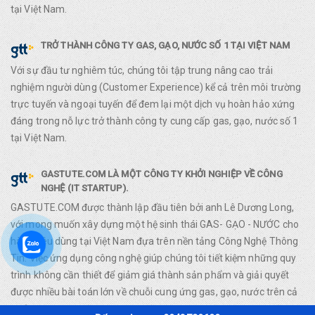
tại Việt Nam.
TRỞ THÀNH CÔNG TY GAS, GẠO, NƯỚC SỐ 1 TẠI VIỆT NAM
Với sự đầu tư nghiêm túc, chúng tôi tập trung nâng cao trải
nghiệm người dùng (Customer Experience) kể cả trên môi trường
trực tuyến và ngoại tuyến để đem lại một dịch vụ hoàn hảo xứng
đáng trong nỗ lực trở thành công ty cung cấp gas, gạo, nước số 1
tại Việt Nam.
GASTUTE.COM LÀ MỘT CÔNG TY KHỞI NGHIỆP VỀ CÔNG
NGHỆ (IT STARTUP).
GASTUTE.COM được thành lập đầu tiên bởi anh Lê Dương Long,
với mong muốn xây dựng một hệ sinh thái GAS- GẠO - NƯỚC cho
hàng tiêu dùng tại Việt Nam đựa trên nền tảng Công Nghệ Thông
Tin. Việc ứng dụng công nghệ giúp chúng tôi tiết kiệm những quy
trình không cần thiết để giảm giá thành sản phẩm và giải quyết
được nhiều bài toán lớn về chuỗi cung ứng gas, gạo, nước trên cả
nước.