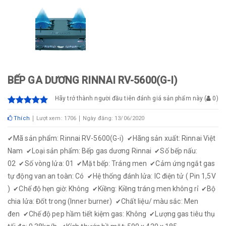
BẾP GA DƯƠNG RINNAI RV-5600(G-I)
Hãy trở thành người đầu tiên đánh giá sản phẩm này
(
0
)
Thích
Lượt xem: 1706
Ngày đăng: 13/06/2020
Mã sản phẩm: Rinnai RV-5600(G-i)
Hãng sản xuất: Rinnai Việt
✔
✔
Nam
Loại sản phẩm: Bếp gas dương Rinnai
Số bếp nấu:
✔
✔
02
Số vòng lửa: 01
Mặt bếp: Tráng men
Cảm ứng ngắt gas
✔
✔
✔
tự động van an toàn: Có
Hệ thống đánh lửa: IC điện tử ( Pin 1,5V
✔
)
Chế độ hẹn giờ: Không
Kiềng: Kiềng tráng men không rỉ
Bộ
✔
✔
✔
chia lửa: Đốt trong (Inner burner)
Chất liệu/ màu sắc: Men
✔
đen
Chế độ pep hầm tiết kiệm gas: Không
Lượng gas tiêu thụ
✔
✔