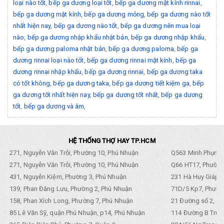
loại nào tốt
,
bếp ga dương loại tốt
,
bếp ga dương mặt kính rinnai
,
bếp ga dương mặt kính
,
bếp ga dương mỏng
,
bếp ga dương nào tốt
nhất hiện nay
,
bếp ga dương nào tốt
,
bếp ga dương nên mua loại
nào
,
bếp ga dương nhập khẩu nhật bản
,
bếp ga dương nhập khẩu
,
bếp ga dương paloma nhật bản
,
bếp ga dương paloma
,
bếp ga
dương rinnai loại nào tốt
,
bếp ga dương rinnai mặt kính
,
bếp ga
dương rinnai nhập khẩu
,
bếp ga dương rinnai
,
bếp ga dương taka
có tốt không
,
bếp ga dương taka
,
bếp ga dương tiết kiệm ga
,
bếp
ga dương tốt nhất hiện nay
,
bếp ga dương tốt nhất
,
bếp ga dương
tốt
,
bếp ga dương và âm
,
HỆ THỐNG THỢ HAY TP.HCM
271, Nguyễn Văn Trỗi, Phường 10, Phú Nhuận
Q563 Minh Phụng,
271, Nguyễn Văn Trỗi, Phường 10, Phú Nhuận
Q66 HT17, Phường
431, Nguyễn Kiệm, Phường 3, Phú Nhuận
231 Hà Huy Giáp, 
139, Phan Đăng Lưu, Phường 2, Phú Nhuận
71D/5 Kp7, Phường
158, Phan Xích Long, Phường 7, Phú Nhuận
21 Đường số 2, KP
85 Lê Văn Sỹ, quận Phú Nhuận, p14, Phú Nhuận
114 Đường B Trưng