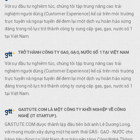
Với sự đầu tư nghiêm túc, chúng tôi tập trung nâng cao trải
nghiệm người dùng (Customer Experience) kể cả trên môi trường
trực tuyến và ngoại tuyến để đem lại một dịch vụ hoàn hảo xứng
đáng trong nỗ lực trở thành công ty cung cấp gas, gạo, nước số 1
tại Việt Nam.
TRỞ THÀNH CÔNG TY GAS, GẠO, NƯỚC SỐ 1 TẠI VIỆT NAM
Với sự đầu tư nghiêm túc, chúng tôi tập trung nâng cao trải
nghiệm người dùng (Customer Experience) kể cả trên môi trường
trực tuyến và ngoại tuyến để đem lại một dịch vụ hoàn hảo xứng
đáng trong nỗ lực trở thành công ty cung cấp gas, gạo, nước số 1
tại Việt Nam.
GASTUTE.COM LÀ MỘT CÔNG TY KHỞI NGHIỆP VỀ CÔNG
NGHỆ (IT STARTUP).
GASTUTE.COM được thành lập đầu tiên bởi anh Lê Dương Long,
với mong muốn xây dựng một hệ sinh thái GAS- GẠO - NƯỚC cho
hàng tiêu dùng tại Việt Nam đựa trên nền tảng Công Nghệ Thông