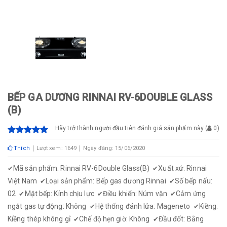
BẾP GA DƯƠNG RINNAI RV-6DOUBLE GLASS
(B)
Hãy trở thành người đầu tiên đánh giá sản phẩm này
(
0
)
Thích
Lượt xem: 1649
Ngày đăng: 15/06/2020
Mã sản phẩm: Rinnai RV-6Double Glass(B)
Xuất xứ: Rinnai
✔
✔
Việt Nam
Loại sản phẩm: Bếp gas dương Rinnai
Số bếp nấu:
✔
✔
02
Mặt bếp: Kính chịu lực
Điều khiển: Núm vặn
Cảm ứng
✔
✔
✔
ngắt gas tự động: Không
Hệ thống đánh lửa: Mageneto
Kiềng:
✔
✔
Kiềng thép không gỉ
Chế độ hẹn giờ: Không
Đầu đốt: Bằng
✔
✔