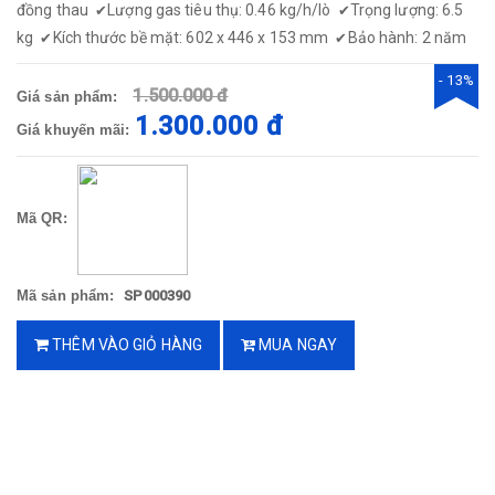
đồng thau
Lượng gas tiêu thụ: 0.46 kg/h/lò
Trọng lượng: 6.5
✔
✔
kg
Kích thước bề mặt: 602 x 446 x 153 mm
Bảo hành: 2 năm
✔
✔
- 13%
1.500.000 đ
Giá sản phẩm:
1.300.000 đ
Giá khuyến mãi:
Mã QR:
Mã sản phẩm:
SP000390
THÊM VÀO GIỎ HÀNG
MUA NGAY