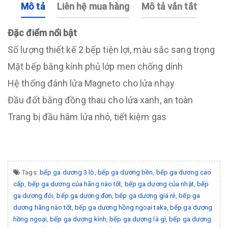
Mô tả
Liên hệ mua hàng
Mô tả vắn tắt
Đặc điểm nổi bật
Số lượng thiết kế 2 bếp tiện lợi, màu sắc sang trọng
Mặt bếp bằng kính phủ lớp men chống dính
Hệ thống đánh lửa Magneto cho lửa nhạy
Đầu đốt bằng đồng thau cho lửa xanh, an toàn
Trang bị đầu hâm lửa nhỏ, tiết kiệm gas
Tags:
bếp ga dương 3 lò
,
bếp ga dương bền
,
bếp ga dương cao
cấp
,
bếp ga dương của hãng nào tốt
,
bếp ga dương của nhật
,
bếp
ga dương đôi
,
bếp ga dương đơn
,
bếp ga dương giá rẻ
,
bếp ga
dương hãng nào tốt
,
bếp ga dương hồng ngoại taka
,
bếp ga dương
hồng ngoại
,
bếp ga dương kính
,
bếp ga dương là gì
,
bếp ga dương