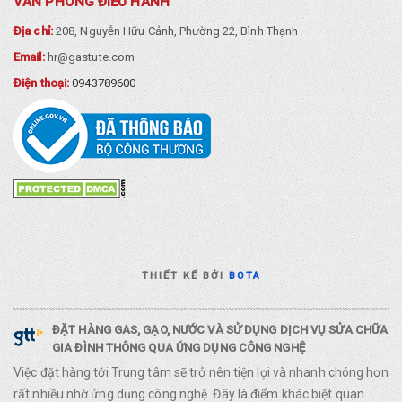
VĂN PHÒNG ĐIỀU HÀNH
Địa chỉ:
208, Nguyễn Hữu Cảnh, Phường 22, Bình Thạnh
Email:
hr@gastute.com
Điện thoại:
0943789600
THIẾT KẾ BỞI
BOTA
ĐẶT HÀNG GAS, GẠO, NƯỚC VÀ SỬ DỤNG DỊCH VỤ SỬA CHỮA
GIA ĐÌNH THÔNG QUA ỨNG DỤNG CÔNG NGHỆ
Việc đặt hàng tới Trung tâm sẽ trở nên tiện lợi và nhanh chóng hơn
rất nhiều nhờ ứng dụng công nghệ. Đây là điểm khác biệt quan