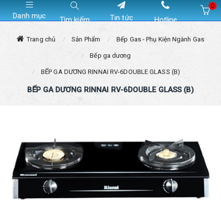
0
Danh mục
Tin tức
Tìm kiếm
Hotline
Hiện chưa có sản phẩm nào trong giỏ hàng của bạn
Trang chủ
Sản Phẩm
Bếp Gas - Phụ Kiện Ngành Gas
Bếp ga dương
BẾP GA DƯƠNG RINNAI RV-6DOUBLE GLASS (B)
BẾP GA DƯƠNG RINNAI RV-6DOUBLE GLASS (B)