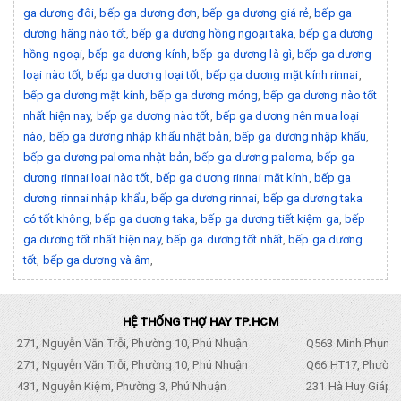
ga dương đôi
,
bếp ga dương đơn
,
bếp ga dương giá rẻ
,
bếp ga
dương hãng nào tốt
,
bếp ga dương hồng ngoại taka
,
bếp ga dương
hồng ngoại
,
bếp ga dương kính
,
bếp ga dương là gì
,
bếp ga dương
loại nào tốt
,
bếp ga dương loại tốt
,
bếp ga dương mặt kính rinnai
,
bếp ga dương mặt kính
,
bếp ga dương mỏng
,
bếp ga dương nào tốt
nhất hiện nay
,
bếp ga dương nào tốt
,
bếp ga dương nên mua loại
nào
,
bếp ga dương nhập khẩu nhật bản
,
bếp ga dương nhập khẩu
,
bếp ga dương paloma nhật bản
,
bếp ga dương paloma
,
bếp ga
dương rinnai loại nào tốt
,
bếp ga dương rinnai mặt kính
,
bếp ga
dương rinnai nhập khẩu
,
bếp ga dương rinnai
,
bếp ga dương taka
có tốt không
,
bếp ga dương taka
,
bếp ga dương tiết kiệm ga
,
bếp
ga dương tốt nhất hiện nay
,
bếp ga dương tốt nhất
,
bếp ga dương
tốt
,
bếp ga dương và âm
,
HỆ THỐNG THỢ HAY TP.HCM
271, Nguyễn Văn Trỗi, Phường 10, Phú Nhuận
Q563 Minh Phụng,
271, Nguyễn Văn Trỗi, Phường 10, Phú Nhuận
Q66 HT17, Phường
431, Nguyễn Kiệm, Phường 3, Phú Nhuận
231 Hà Huy Giáp, 