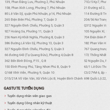
139, Phan Đăng Lưu, Phường 2, Phú Nhuận
71D/5 Kp7, Phường
158, Phan Xích Long, Phường 7, Phú Nhuận
21 Đường số 2, KP
85 Lê Văn Sỹ, quận Phú Nhuận, p14, Phú Nhuận
114 Đường B Trưng
265 Điện Biên Phủ, Phường 7, Quận 3
204/56 Nơ Trang L
327 Nguyễn Đình Chiểu, Phường 5, Quận 3
Q312 Nguyền Văn 
927 Hoàng Sa, Phường 11, Quận 3
105 Nguyền Xí, Ph
256 Nam Kỳ Khởi Nghĩa, Phường 8, Quận 3
704 Điện Biên Phũ 
386 Đường Lê Văn Sỹ, Phường 13, Quận 3
182 Phan Văn Hân,
327 Nguyễn Đình Chiểu, Phường 5, Quận 3
767 Quang trung, 
66 đường 643 (Tạ Quang Bửu), Phường 4,Quận 8
172 Thống Nhất. P
362 Bến Bình Đông, P.15 , Q.8
52 Nguyễn Du, Ph
150 Đình Phong Phú, Tăng Nhơn Phú B, Quận 9
63/1 Lê Đức Thọ, 
Q168 Vĩnh Viễn, Phường 9, Quận 10
C3/27YM 6, ấp 4, 
D15/21A Võ Văn Vân, Xã Vĩnh Lộc B, Huyện Bình Chánh
698 Quốc Lộ 22, Tổ
GASTUTE TUYỂN DỤNG
Tuyển dụng nhân viên giao gas
Tuyển dụng Công nhân kỹ thuật