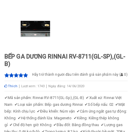
BẾP GA DƯƠNG RINNAI RV-8711(GL-SP),(GL-
B)
Hãy trở thành người đầu tiên đánh giá sản phẩm này
(
0
)
Thích
Lượt xem: 1743
Ngày đăng: 14/06/2020
✔
Mã sản phẩm: Rinnai RV-8711(GL-Sp),(GL-B)
✔
Xuất xứ: Rinnai Việt
Nam
✔
Loại sản phẩm: Bếp gas dương Rinnai
✔
Số bếp nấu: 02
✔
Mặt
bếp: Kính chịu lực
✔
Điều khiển: Núm vặn
✔
Cảm ứng ngắt gas tự động:
Không
✔
Hệ thống đánh lửa: Mageneto
✔
Kiềng: Kiềng thép không
gỉ
✔
Chế độ hẹn giờ: Không
✔
Đầu đốt: Bằng đồng thau
✔
Lượng gas
tiêu thụ: 0.46 kg/h/lò
✔
Trọng lượng: 8.2 kg
✔
Kích thước bề mặt: 708 x