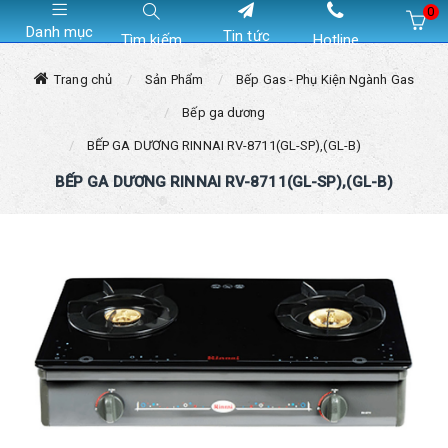
0
Danh mục
Tin tức
Tìm kiếm
Hotline
Hiện chưa có sản phẩm nào trong giỏ hàng của bạn
Trang chủ
Sản Phẩm
Bếp Gas - Phụ Kiện Ngành Gas
Bếp ga dương
BẾP GA DƯƠNG RINNAI RV-8711(GL-SP),(GL-B)
BẾP GA DƯƠNG RINNAI RV-8711(GL-SP),(GL-B)