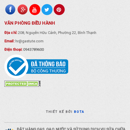
VĂN PHÒNG ĐIỀU HÀNH
Địa chỉ:
208, Nguyễn Hữu Cảnh, Phường 22, Bình Thạnh
Email:
hr@gastute.com
Điện thoại:
0943789600
THIẾT KẾ BỞI
BOTA
ĐẶT HÀNG GAS, GẠO, NƯỚC VÀ SỬ DỤNG DỊCH VỤ SỬA CHỮA