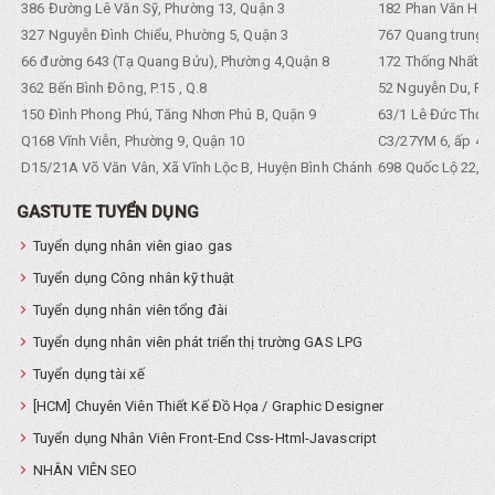
386 Đường Lê Văn Sỹ, Phường 13, Quận 3
182 Phan Văn Hân,
327 Nguyễn Đình Chiểu, Phường 5, Quận 3
767 Quang trung, 
66 đường 643 (Tạ Quang Bửu), Phường 4,Quận 8
172 Thống Nhất. P
362 Bến Bình Đông, P.15 , Q.8
52 Nguyễn Du, Ph
150 Đình Phong Phú, Tăng Nhơn Phú B, Quận 9
63/1 Lê Đức Thọ, 
Q168 Vĩnh Viễn, Phường 9, Quận 10
C3/27YM 6, ấp 4, 
D15/21A Võ Văn Vân, Xã Vĩnh Lộc B, Huyện Bình Chánh
698 Quốc Lộ 22, Tổ
GASTUTE TUYỂN DỤNG
Tuyển dụng nhân viên giao gas
Tuyển dụng Công nhân kỹ thuật
Tuyển dụng nhân viên tổng đài
Tuyển dụng nhân viên phát triển thị trường GAS LPG
Tuyển dụng tài xế
[HCM] Chuyên Viên Thiết Kế Đồ Họa / Graphic Designer
Tuyển dụng Nhân Viên Front-End Css-Html-Javascript
NHÂN VIÊN SEO