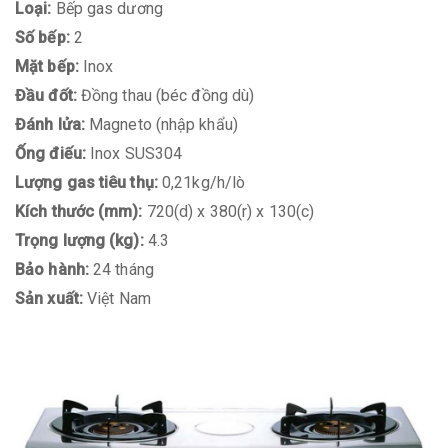
Loại:
Bếp gas dương
Số bếp:
2
Mặt bếp:
Inox
Đầu đốt:
Đồng thau (béc đồng dù)
Đánh lửa:
Magneto (nhập khẩu)
Ống điếu:
Inox SUS304
Lượng gas tiêu thụ:
0,21kg/h/lò
Kích thước (mm):
720(d) x 380(r) x 130(c)
Trọng lượng (kg):
4.3
Bảo hành:
24 tháng
Sản xuất:
Việt Nam