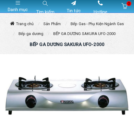
0
Danh mục
Tin tức
Tìm kiếm
Hotline
Hiện chưa có sản phẩm nào trong giỏ hàng của bạn
Trang chủ
Sản Phẩm
Bếp Gas - Phụ Kiện Ngành Gas
Bếp ga dương
BẾP GA DƯƠNG SAKURA UFO-2000
BẾP GA DƯƠNG SAKURA UFO-2000