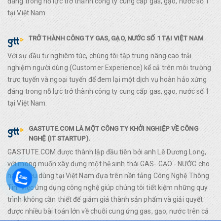
đáng trong nỗ lực trở thành công ty cung cấp gas, gạo, nước số 1
tại Việt Nam.
TRỞ THÀNH CÔNG TY GAS, GẠO, NƯỚC SỐ 1 TẠI VIỆT NAM
Với sự đầu tư nghiêm túc, chúng tôi tập trung nâng cao trải
nghiệm người dùng (Customer Experience) kể cả trên môi trường
trực tuyến và ngoại tuyến để đem lại một dịch vụ hoàn hảo xứng
đáng trong nỗ lực trở thành công ty cung cấp gas, gạo, nước số 1
tại Việt Nam.
GASTUTE.COM LÀ MỘT CÔNG TY KHỞI NGHIỆP VỀ CÔNG
NGHỆ (IT STARTUP).
GASTUTE.COM được thành lập đầu tiên bởi anh Lê Dương Long,
với mong muốn xây dựng một hệ sinh thái GAS- GẠO - NƯỚC cho
hàng tiêu dùng tại Việt Nam đựa trên nền tảng Công Nghệ Thông
Tin. Việc ứng dụng công nghệ giúp chúng tôi tiết kiệm những quy
trình không cần thiết để giảm giá thành sản phẩm và giải quyết
được nhiều bài toán lớn về chuỗi cung ứng gas, gạo, nước trên cả