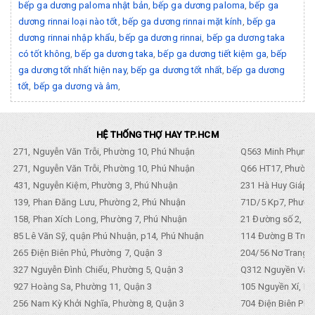
bếp ga dương paloma nhật bản
,
bếp ga dương paloma
,
bếp ga
dương rinnai loại nào tốt
,
bếp ga dương rinnai mặt kính
,
bếp ga
dương rinnai nhập khẩu
,
bếp ga dương rinnai
,
bếp ga dương taka
có tốt không
,
bếp ga dương taka
,
bếp ga dương tiết kiệm ga
,
bếp
ga dương tốt nhất hiện nay
,
bếp ga dương tốt nhất
,
bếp ga dương
tốt
,
bếp ga dương và âm
,
HỆ THỐNG THỢ HAY TP.HCM
271, Nguyễn Văn Trỗi, Phường 10, Phú Nhuận
Q563 Minh Phụng,
271, Nguyễn Văn Trỗi, Phường 10, Phú Nhuận
Q66 HT17, Phường
431, Nguyễn Kiệm, Phường 3, Phú Nhuận
231 Hà Huy Giáp, 
139, Phan Đăng Lưu, Phường 2, Phú Nhuận
71D/5 Kp7, Phường
158, Phan Xích Long, Phường 7, Phú Nhuận
21 Đường số 2, KP
85 Lê Văn Sỹ, quận Phú Nhuận, p14, Phú Nhuận
114 Đường B Trưng
265 Điện Biên Phủ, Phường 7, Quận 3
204/56 Nơ Trang L
327 Nguyễn Đình Chiểu, Phường 5, Quận 3
Q312 Nguyền Văn 
927 Hoàng Sa, Phường 11, Quận 3
105 Nguyền Xí, Ph
256 Nam Kỳ Khởi Nghĩa, Phường 8, Quận 3
704 Điện Biên Phũ 