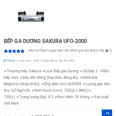
BẾP GA DƯƠNG SAKURA UFO-2000
Hãy trở thành người đầu tiên đánh giá sản phẩm này
(
0
)
Thích
Lượt xem: 1596
Ngày đăng: 06/06/2020
Thương hiệu: Sakura
Loại: Bếp gas dương
Số bếp: 2
Mặt
✔
✔
✔
✔
bếp: Inox
Đầu đốt: Đồng thau (béc đồng dù)
Đánh lửa:
✔
✔
Magneto (nhập khẩu)
Ống điếu: Inox SUS304
Lượng gas tiêu
✔
✔
thụ: 0,21kg/h/lò
Kích thước (mm): 720(d) x 380(r) x
✔
130(c)
Trọng lượng (kg): 4.3
Bảo hành: 24 tháng
Sản xuất:
✔
✔
✔
Việt Nam
- 5%