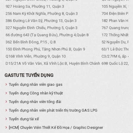
927 Hoàng Sa, Phường 11, Quận 3
105 Nguyền Xí, Ph
256 Nam Kỳ Khởi Nghĩa, Phường 8, Quận 3
704 Điện Biên Phũ 
386 Đường Lê Văn Sỹ, Phường 13, Quận 3
182 Phan Văn Hân,
327 Nguyễn Đình Chiểu, Phường 5, Quận 3
767 Quang trung, 
66 đường 643 (Tạ Quang Bửu), Phường 4,Quận 8
172 Thống Nhất. P
362 Bến Bình Đông, P.15 , Q.8
52 Nguyễn Du, Ph
150 Đình Phong Phú, Tăng Nhơn Phú B, Quận 9
63/1 Lê Đức Thọ, 
Q168 Vĩnh Viễn, Phường 9, Quận 10
C3/27YM 6, ấp 4, 
D15/21A Võ Văn Vân, Xã Vĩnh Lộc B, Huyện Bình Chánh
698 Quốc Lộ 22, Tổ
GASTUTE TUYỂN DỤNG
Tuyển dụng nhân viên giao gas
Tuyển dụng Công nhân kỹ thuật
Tuyển dụng nhân viên tổng đài
Tuyển dụng nhân viên phát triển thị trường GAS LPG
Tuyển dụng tài xế
[HCM] Chuyên Viên Thiết Kế Đồ Họa / Graphic Designer