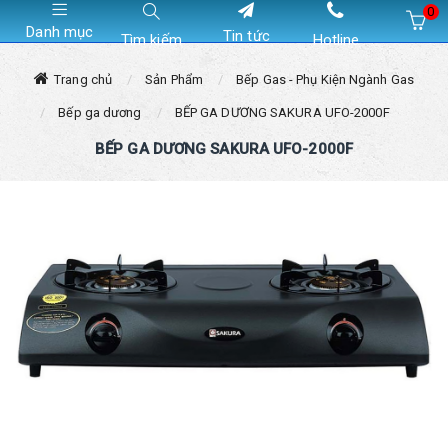
0
Danh mục
Tin tức
Tìm kiếm
Hotline
Hiện chưa có sản phẩm nào trong giỏ hàng của bạn
Trang chủ
Sản Phẩm
Bếp Gas - Phụ Kiện Ngành Gas
Bếp ga dương
BẾP GA DƯƠNG SAKURA UFO-2000F
BẾP GA DƯƠNG SAKURA UFO-2000F