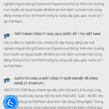
nghiệm người dùng (Customer Experience) kể cả trên môi trường
trực tuyến và ngoại tuyến để đem lại một dịch vụ hoàn hảo xứng
đáng trong nỗ lực trở thành công ty cung cấp gas, gạo, nước số 1
tại Việt Nam.
TRỞ THÀNH CÔNG TY GAS, GẠO, NƯỚC SỐ 1 TẠI VIỆT NAM
Với sự đầu tư nghiêm túc, chúng tôi tập trung nâng cao trải
nghiệm người dùng (Customer Experience) kể cả trên môi trường
trực tuyến và ngoại tuyến để đem lại một dịch vụ hoàn hảo xứng
đáng trong nỗ lực trở thành công ty cung cấp gas, gạo, nước số 1
tại Việt Nam.
GASTUTE.COM LÀ MỘT CÔNG TY KHỞI NGHIỆP VỀ CÔNG
NGHỆ (IT STARTUP).
GASTUTE.COM được thành lập đầu tiên bởi anh Lê Dương Long,
với mong muốn xây dựng một hệ sinh thái GAS- GẠO - NƯỚC cho
hàng tiêu dùng tại Việt Nam đựa trên nền tảng Công Nghệ Thông
Tin. Việc ứng dụng công nghệ giúp chúng tôi tiết kiệm những quy