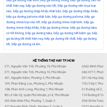
bếp ga dương mặt kính
,
bếp ga dương mỏng
,
bếp ga dương nào tốt
nhất hiện nay
,
bếp ga dương nào tốt
,
bếp ga dương nên mua loại
nào
,
bếp ga dương nhập khẩu nhật bản
,
bếp ga dương nhập khẩu
,
bếp ga dương paloma nhật bản
,
bếp ga dương paloma
,
bếp ga
dương rinnai loại nào tốt
,
bếp ga dương rinnai mặt kính
,
bếp ga
dương rinnai nhập khẩu
,
bếp ga dương rinnai
,
bếp ga dương taka
có tốt không
,
bếp ga dương taka
,
bếp ga dương tiết kiệm ga
,
bếp
ga dương tốt nhất hiện nay
,
bếp ga dương tốt nhất
,
bếp ga dương
tốt
,
bếp ga dương và âm
,
HỆ THỐNG THỢ HAY TP.HCM
271, Nguyễn Văn Trỗi, Phường 10, Phú Nhuận
Q563 Minh Phụng,
271, Nguyễn Văn Trỗi, Phường 10, Phú Nhuận
Q66 HT17, Phường
431, Nguyễn Kiệm, Phường 3, Phú Nhuận
231 Hà Huy Giáp, 
139, Phan Đăng Lưu, Phường 2, Phú Nhuận
71D/5 Kp7, Phường
158, Phan Xích Long, Phường 7, Phú Nhuận
21 Đường số 2, KP
85 Lê Văn Sỹ, quận Phú Nhuận, p14, Phú Nhuận
114 Đường B Trưng
265 Điện Biên Phủ, Phường 7, Quận 3
204/56 Nơ Trang L
327 Nguyễn Đình Chiểu, Phường 5, Quận 3
Q312 Nguyền Văn 