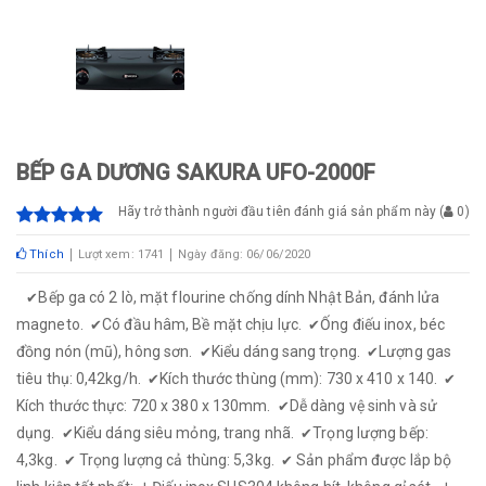
BẾP GA DƯƠNG SAKURA UFO-2000F
Hãy trở thành người đầu tiên đánh giá sản phẩm này
(
0
)
Thích
Lượt xem: 1741
Ngày đăng: 06/06/2020
Bếp ga có 2 lò, mặt flourine chống dính Nhật Bản, đánh lửa
✔
magneto.
Có đầu hâm, Bề mặt chịu lực.
Ống điếu inox, béc
✔
✔
đồng nón (mũ), hông sơn.
Kiểu dáng sang trọng.
Lượng gas
✔
✔
tiêu thụ: 0,42kg/h.
Kích thước thùng (mm): 730 x 410 x 140.
✔
✔
Kích thước thực: 720 x 380 x 130mm.
Dễ dàng vệ sinh và sử
✔
dụng.
Kiểu dáng siêu mỏng, trang nhã.
Trọng lượng bếp:
✔
✔
4,3kg.
Trọng lượng cả thùng: 5,3kg.
Sản phẩm được lắp bộ
✔
✔