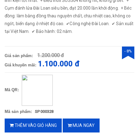
linh kiện tốt nhất: + Điếu inox SUS304 không hít, không gỉ sét. +
Cụm đánh lửa Đài Loan siêu bền, đạt 20.000 lần khởi động. + Béc
đồng: làm bằng đồng thau nguyên chất, chịu nhiệt cao, không co
ngót, biến dạng ở nhiệt độ cao.
Công nghệ Đài Loan.
Sản xuất
✔
✔
tại Việt Nam.
Bảo hành: 02 năm.
✔
- 8%
1.200.000 đ
Giá sản phẩm:
1.100.000 đ
Giá khuyến mãi:
Mã QR:
Mã sản phẩm:
SP000328
THÊM VÀO GIỎ HÀNG
MUA NGAY