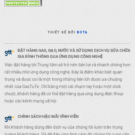
THIẾT KẾ BỞI
BOTA
ĐẶT HÀNG GAS, GẠO, NƯỚC VÀ SỬ DỤNG DỊCH VỤ SỬA CHỮA
GIA ĐÌNH THÔNG QUA ỨNG DỤNG CÔNG NGHỆ
Việc đặt hàng tới Trung tâm sẽ trở nên tiện lợi và nhanh chóng hơn
rất nhiều nhờ ứng dụng công nghệ. Đây là điểm khác biệt quan
trọng và được coi là một trong những tiện ích được ưa chuộng
nhất của GasTuTe. Chỉ bằng một cái chạm tay hoặc một click
chuột, khách hàng đã có thể đặt hàng qua ứng dụng điện thoại
hoặc các kênh mạng xã hội
CHÍNH SÁCH HẬU MÃI VĨNH VIỄN
Khi khách hàng dùng đến dịch vụ của chúng tôi luôn trân trọng
tường khách hàng. Và để đáp ứng tình cảm đó chúng tôi cung cấp