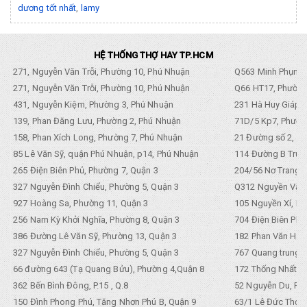
dương tốt nhất
,
lamy
HỆ THỐNG THỢ HAY TP.HCM
271, Nguyễn Văn Trỗi, Phường 10, Phú Nhuận
Q563 Minh Phụng,
271, Nguyễn Văn Trỗi, Phường 10, Phú Nhuận
Q66 HT17, Phường
431, Nguyễn Kiệm, Phường 3, Phú Nhuận
231 Hà Huy Giáp, 
139, Phan Đăng Lưu, Phường 2, Phú Nhuận
71D/5 Kp7, Phường
158, Phan Xích Long, Phường 7, Phú Nhuận
21 Đường số 2, KP
85 Lê Văn Sỹ, quận Phú Nhuận, p14, Phú Nhuận
114 Đường B Trưng
265 Điện Biên Phủ, Phường 7, Quận 3
204/56 Nơ Trang L
327 Nguyễn Đình Chiểu, Phường 5, Quận 3
Q312 Nguyền Văn 
927 Hoàng Sa, Phường 11, Quận 3
105 Nguyền Xí, Ph
256 Nam Kỳ Khởi Nghĩa, Phường 8, Quận 3
704 Điện Biên Phũ 
386 Đường Lê Văn Sỹ, Phường 13, Quận 3
182 Phan Văn Hân,
327 Nguyễn Đình Chiểu, Phường 5, Quận 3
767 Quang trung, 
66 đường 643 (Tạ Quang Bửu), Phường 4,Quận 8
172 Thống Nhất. P
362 Bến Bình Đông, P.15 , Q.8
52 Nguyễn Du, Ph
150 Đình Phong Phú, Tăng Nhơn Phú B, Quận 9
63/1 Lê Đức Thọ, 