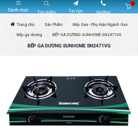
0
Danh mục
Tin tức
Tìm kiếm
Hotline
Hiện chưa có sản phẩm nào trong giỏ hàng của bạn
Trang chủ
Sản Phẩm
Bếp Gas - Phụ Kiện Ngành Gas
Bếp ga dương
BẾP GA DƯƠNG SUNHOME SN2471VG
BẾP GA DƯƠNG SUNHOME SN2471VG