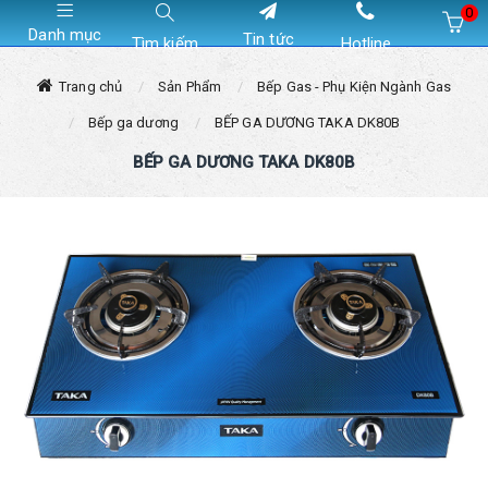
0
Danh mục
Tin tức
Tìm kiếm
Hotline
Hiện chưa có sản phẩm nào trong giỏ hàng của bạn
Trang chủ
Sản Phẩm
Bếp Gas - Phụ Kiện Ngành Gas
Bếp ga dương
BẾP GA DƯƠNG TAKA DK80B
BẾP GA DƯƠNG TAKA DK80B