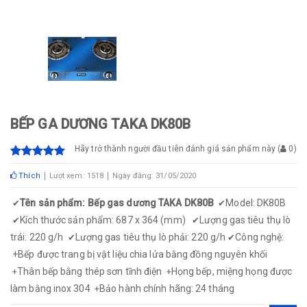
BẾP GA DƯƠNG TAKA DK80B
Hãy trở thành người đầu tiên đánh giá sản phẩm này
(
0
)
Thích
Lượt xem: 1518
Ngày đăng: 31/05/2020
Tên sản phẩm: Bếp gas dương TAKA DK80B
Model: DK80B
✔
✔
Kích thước sản phẩm: 687 x 364 (mm)
Lượng gas tiêu thụ lò
✔
✔
trái: 220 g/h
Lượng gas tiêu thụ lò phải: 220 g/h
Công nghệ:
✔
✔
+
Bếp được trang bị vật liệu chia lửa bằng đồng nguyên khối
Thân bếp bằng thép sơn tĩnh điện
Họng bếp, miệng họng được
+
+
làm bằng inox 304
Bảo hành chính hãng: 24 tháng
+