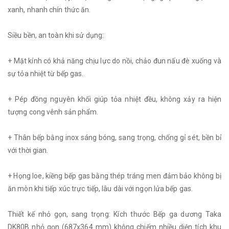
xanh, nhanh chín thức ăn.
Siều bền, an toàn khi sử dụng:
+ Mặt kính có khả năng chịu lực do nồi, chảo đun nấu đè xuống và
sự tỏa nhiệt từ bếp gas.
+ Pép đồng nguyên khối giúp tỏa nhiệt đều, không xảy ra hiện
tượng cong vênh sản phẩm.
+ Thân bếp bằng inox sáng bóng, sang trọng, chống gỉ sét, bền bỉ
với thời gian.
+ Họng loe, kiềng bếp gas bằng thép tráng men đảm bảo không bị
ăn mòn khi tiếp xúc trực tiếp, lâu dài với ngọn lửa bếp gas.
Thiết kế nhỏ gọn, sang trọng: Kích thước Bếp ga dương Taka
DK80B nhỏ gọn (687x364 mm) không chiếm nhiều diện tích khu