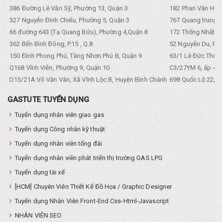
386 Đường Lê Văn Sỹ, Phường 13, Quận 3
182 Phan Văn Hân,
327 Nguyễn Đình Chiểu, Phường 5, Quận 3
767 Quang trung, 
66 đường 643 (Tạ Quang Bửu), Phường 4,Quận 8
172 Thống Nhất. P
362 Bến Bình Đông, P.15 , Q.8
52 Nguyễn Du, Ph
150 Đình Phong Phú, Tăng Nhơn Phú B, Quận 9
63/1 Lê Đức Thọ, 
Q168 Vĩnh Viễn, Phường 9, Quận 10
C3/27YM 6, ấp 4, 
D15/21A Võ Văn Vân, Xã Vĩnh Lộc B, Huyện Bình Chánh
698 Quốc Lộ 22, Tổ
GASTUTE TUYỂN DỤNG
Tuyển dụng nhân viên giao gas
Tuyển dụng Công nhân kỹ thuật
Tuyển dụng nhân viên tổng đài
Tuyển dụng nhân viên phát triển thị trường GAS LPG
Tuyển dụng tài xế
[HCM] Chuyên Viên Thiết Kế Đồ Họa / Graphic Designer
Tuyển dụng Nhân Viên Front-End Css-Html-Javascript
NHÂN VIÊN SEO