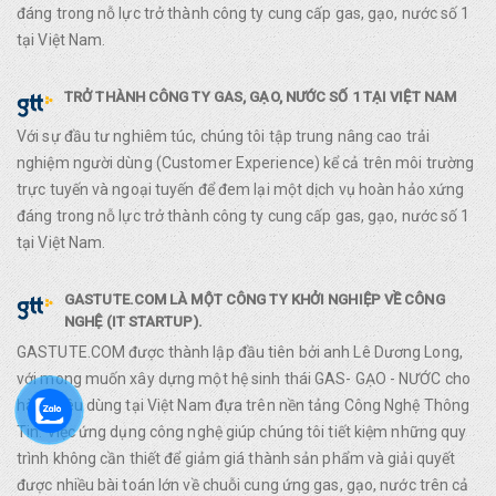
đáng trong nỗ lực trở thành công ty cung cấp gas, gạo, nước số 1
tại Việt Nam.
TRỞ THÀNH CÔNG TY GAS, GẠO, NƯỚC SỐ 1 TẠI VIỆT NAM
Với sự đầu tư nghiêm túc, chúng tôi tập trung nâng cao trải
nghiệm người dùng (Customer Experience) kể cả trên môi trường
trực tuyến và ngoại tuyến để đem lại một dịch vụ hoàn hảo xứng
đáng trong nỗ lực trở thành công ty cung cấp gas, gạo, nước số 1
tại Việt Nam.
GASTUTE.COM LÀ MỘT CÔNG TY KHỞI NGHIỆP VỀ CÔNG
NGHỆ (IT STARTUP).
GASTUTE.COM được thành lập đầu tiên bởi anh Lê Dương Long,
với mong muốn xây dựng một hệ sinh thái GAS- GẠO - NƯỚC cho
hàng tiêu dùng tại Việt Nam đựa trên nền tảng Công Nghệ Thông
Tin. Việc ứng dụng công nghệ giúp chúng tôi tiết kiệm những quy
trình không cần thiết để giảm giá thành sản phẩm và giải quyết
được nhiều bài toán lớn về chuỗi cung ứng gas, gạo, nước trên cả