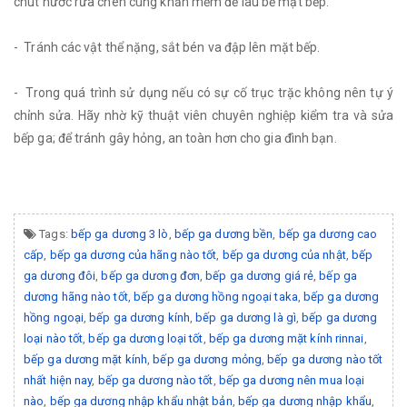
chút nước rửa chén cùng khăn mềm để lau bề mặt bếp.
- Tránh các vật thể nặng, sắt bén va đập lên mặt bếp.
- Trong quá trình sử dụng nếu có sự cố trục trặc không nên tự ý
chỉnh sửa. Hãy nhờ kỹ thuật viên chuyên nghiệp kiểm tra và sửa
bếp ga; để tránh gây hỏng, an toàn hơn cho gia đình bạn.
Tags:
bếp ga dương 3 lò
,
bếp ga dương bền
,
bếp ga dương cao
cấp
,
bếp ga dương của hãng nào tốt
,
bếp ga dương của nhật
,
bếp
ga dương đôi
,
bếp ga dương đơn
,
bếp ga dương giá rẻ
,
bếp ga
dương hãng nào tốt
,
bếp ga dương hồng ngoại taka
,
bếp ga dương
hồng ngoại
,
bếp ga dương kính
,
bếp ga dương là gì
,
bếp ga dương
loại nào tốt
,
bếp ga dương loại tốt
,
bếp ga dương mặt kính rinnai
,
bếp ga dương mặt kính
,
bếp ga dương mỏng
,
bếp ga dương nào tốt
nhất hiện nay
,
bếp ga dương nào tốt
,
bếp ga dương nên mua loại
nào
,
bếp ga dương nhập khẩu nhật bản
,
bếp ga dương nhập khẩu
,