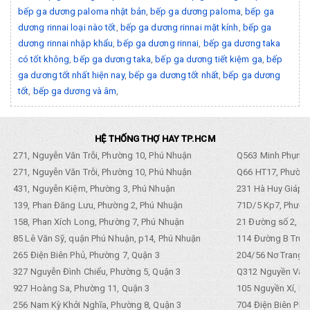
bếp ga dương paloma nhật bản
,
bếp ga dương paloma
,
bếp ga
dương rinnai loại nào tốt
,
bếp ga dương rinnai mặt kính
,
bếp ga
dương rinnai nhập khẩu
,
bếp ga dương rinnai
,
bếp ga dương taka
có tốt không
,
bếp ga dương taka
,
bếp ga dương tiết kiệm ga
,
bếp
ga dương tốt nhất hiện nay
,
bếp ga dương tốt nhất
,
bếp ga dương
tốt
,
bếp ga dương và âm
,
HỆ THỐNG THỢ HAY TP.HCM
271, Nguyễn Văn Trỗi, Phường 10, Phú Nhuận
Q563 Minh Phụng,
271, Nguyễn Văn Trỗi, Phường 10, Phú Nhuận
Q66 HT17, Phường
431, Nguyễn Kiệm, Phường 3, Phú Nhuận
231 Hà Huy Giáp, 
139, Phan Đăng Lưu, Phường 2, Phú Nhuận
71D/5 Kp7, Phường
158, Phan Xích Long, Phường 7, Phú Nhuận
21 Đường số 2, KP
85 Lê Văn Sỹ, quận Phú Nhuận, p14, Phú Nhuận
114 Đường B Trưng
265 Điện Biên Phủ, Phường 7, Quận 3
204/56 Nơ Trang L
327 Nguyễn Đình Chiểu, Phường 5, Quận 3
Q312 Nguyền Văn 
927 Hoàng Sa, Phường 11, Quận 3
105 Nguyền Xí, Ph
256 Nam Kỳ Khởi Nghĩa, Phường 8, Quận 3
704 Điện Biên Phũ 