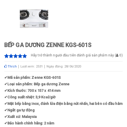
BẾP GA DƯƠNG ZENNE KGS-601S
Hãy trở thành người đầu tiên đánh giá sản phẩm này
(
0
)
Thích
Lượt xem: 2531
Ngày đăng: 28/06/2020
✔
Mã sản phẩm: Zenne KGS-601S
✔
Loại sản phẩm: Bếp ga dương Zenne
✔
Kích thước: 700 x 157 x 414 mm
✔
Công suất nhiệt: 3,9 Kcal/giờ
✔
Mặt bếp bằng inox, đánh lửa điện bằng nút nhấn, hai bên có đầu hâm
✔
Ngắt ga tự động
✔
Xuất xứ: Malaysia
✔
Bảo hành chính hãng: 2 năm