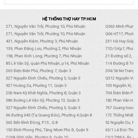
HỆ THỐNG THỢ HAY TP.HCM
271, Nguyễn Văn Trỗi, Phường 10, Phú Nhuận
Q563 Minh Phụng,
271, Nguyễn Văn Trỗi, Phường 10, Phú Nhuận
Q66 HT17, Phường
431, Nguyễn Kiệm, Phường 3, Phú Nhuận
231 Hà Huy Giáp, 
139, Phan Đăng Lưu, Phường 2, Phú Nhuận
71D/5 Kp7, Phường
158, Phan Xích Long, Phường 7, Phú Nhuận
21 Đường số 2, KP
85 Lê Văn Sỹ, quận Phú Nhuận, p14, Phú Nhuận
114 Đường B Trưng
265 Điện Biên Phủ, Phường 7, Quận 3
204/56 Nơ Trang L
327 Nguyễn Đình Chiểu, Phường 5, Quận 3
Q312 Nguyền Văn 
927 Hoàng Sa, Phường 11, Quận 3
105 Nguyền Xí, Ph
256 Nam Kỳ Khởi Nghĩa, Phường 8, Quận 3
704 Điện Biên Phũ 
386 Đường Lê Văn Sỹ, Phường 13, Quận 3
182 Phan Văn Hân,
327 Nguyễn Đình Chiểu, Phường 5, Quận 3
767 Quang trung, 
66 đường 643 (Tạ Quang Bửu), Phường 4,Quận 8
172 Thống Nhất. P
362 Bến Bình Đông, P.15 , Q.8
52 Nguyễn Du, Ph
150 Đình Phong Phú, Tăng Nhơn Phú B, Quận 9
63/1 Lê Đức Thọ, 
Q168 Vĩnh Viễn, Phường 9, Quận 10
C3/27YM 6, ấp 4, 