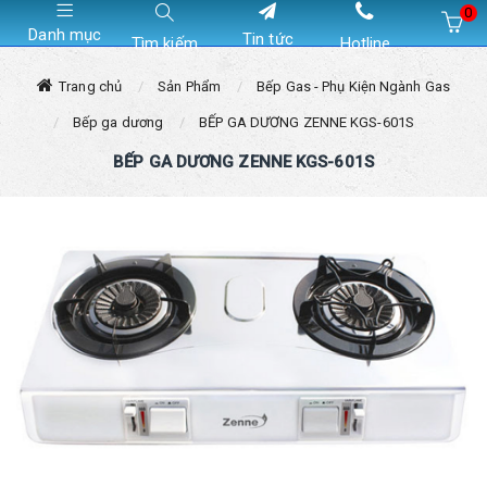
0
Danh mục
Tin tức
Tìm kiếm
Hotline
Hiện chưa có sản phẩm nào trong giỏ hàng của bạn
Trang chủ
Sản Phẩm
Bếp Gas - Phụ Kiện Ngành Gas
Bếp ga dương
BẾP GA DƯƠNG ZENNE KGS-601S
BẾP GA DƯƠNG ZENNE KGS-601S