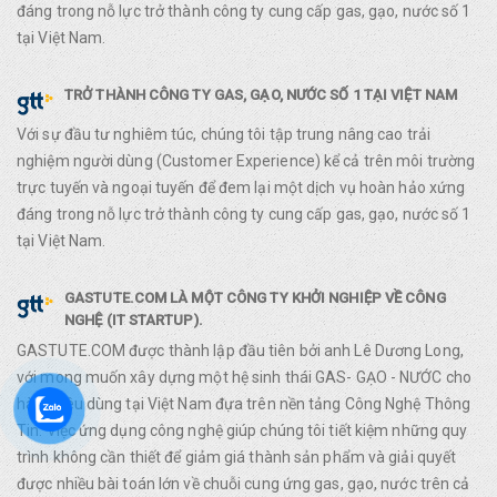
đáng trong nỗ lực trở thành công ty cung cấp gas, gạo, nước số 1
tại Việt Nam.
TRỞ THÀNH CÔNG TY GAS, GẠO, NƯỚC SỐ 1 TẠI VIỆT NAM
Với sự đầu tư nghiêm túc, chúng tôi tập trung nâng cao trải
nghiệm người dùng (Customer Experience) kể cả trên môi trường
trực tuyến và ngoại tuyến để đem lại một dịch vụ hoàn hảo xứng
đáng trong nỗ lực trở thành công ty cung cấp gas, gạo, nước số 1
tại Việt Nam.
GASTUTE.COM LÀ MỘT CÔNG TY KHỞI NGHIỆP VỀ CÔNG
NGHỆ (IT STARTUP).
GASTUTE.COM được thành lập đầu tiên bởi anh Lê Dương Long,
với mong muốn xây dựng một hệ sinh thái GAS- GẠO - NƯỚC cho
hàng tiêu dùng tại Việt Nam đựa trên nền tảng Công Nghệ Thông
Tin. Việc ứng dụng công nghệ giúp chúng tôi tiết kiệm những quy
trình không cần thiết để giảm giá thành sản phẩm và giải quyết
được nhiều bài toán lớn về chuỗi cung ứng gas, gạo, nước trên cả