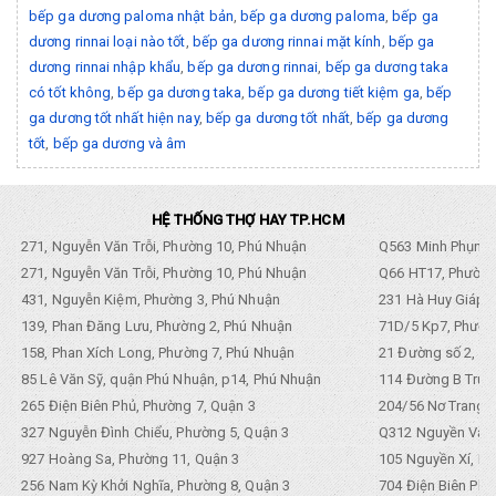
bếp ga dương paloma nhật bản
,
bếp ga dương paloma
,
bếp ga
dương rinnai loại nào tốt
,
bếp ga dương rinnai mặt kính
,
bếp ga
dương rinnai nhập khẩu
,
bếp ga dương rinnai
,
bếp ga dương taka
có tốt không
,
bếp ga dương taka
,
bếp ga dương tiết kiệm ga
,
bếp
ga dương tốt nhất hiện nay
,
bếp ga dương tốt nhất
,
bếp ga dương
tốt
,
bếp ga dương và âm
HỆ THỐNG THỢ HAY TP.HCM
271, Nguyễn Văn Trỗi, Phường 10, Phú Nhuận
Q563 Minh Phụng,
271, Nguyễn Văn Trỗi, Phường 10, Phú Nhuận
Q66 HT17, Phường
431, Nguyễn Kiệm, Phường 3, Phú Nhuận
231 Hà Huy Giáp, 
139, Phan Đăng Lưu, Phường 2, Phú Nhuận
71D/5 Kp7, Phường
158, Phan Xích Long, Phường 7, Phú Nhuận
21 Đường số 2, KP
85 Lê Văn Sỹ, quận Phú Nhuận, p14, Phú Nhuận
114 Đường B Trưng
265 Điện Biên Phủ, Phường 7, Quận 3
204/56 Nơ Trang L
327 Nguyễn Đình Chiểu, Phường 5, Quận 3
Q312 Nguyền Văn 
927 Hoàng Sa, Phường 11, Quận 3
105 Nguyền Xí, Ph
256 Nam Kỳ Khởi Nghĩa, Phường 8, Quận 3
704 Điện Biên Phũ 