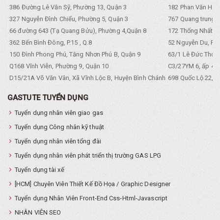
386 Đường Lê Văn Sỹ, Phường 13, Quận 3
182 Phan Văn Hân,
327 Nguyễn Đình Chiểu, Phường 5, Quận 3
767 Quang trung, 
66 đường 643 (Tạ Quang Bửu), Phường 4,Quận 8
172 Thống Nhất. P
362 Bến Bình Đông, P.15 , Q.8
52 Nguyễn Du, Ph
150 Đình Phong Phú, Tăng Nhơn Phú B, Quận 9
63/1 Lê Đức Thọ, 
Q168 Vĩnh Viễn, Phường 9, Quận 10
C3/27YM 6, ấp 4, 
D15/21A Võ Văn Vân, Xã Vĩnh Lộc B, Huyện Bình Chánh
698 Quốc Lộ 22, Tổ
GASTUTE TUYỂN DỤNG
Tuyển dụng nhân viên giao gas
Tuyển dụng Công nhân kỹ thuật
Tuyển dụng nhân viên tổng đài
Tuyển dụng nhân viên phát triển thị trường GAS LPG
Tuyển dụng tài xế
[HCM] Chuyên Viên Thiết Kế Đồ Họa / Graphic Designer
Tuyển dụng Nhân Viên Front-End Css-Html-Javascript
NHÂN VIÊN SEO