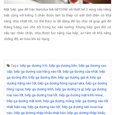
Mặt bếp gas để bàn Namilux NA-681DSM với thiết kế 2 vùng nấu riêng
biệt cùng với kiềng 5 chân được làm từ thép có sơn tĩnh điện có khả
năng chịu nhiệt tốt, có thể tháo ra dễ dàng để lau chùi và giúp giữ độ
thăng bằng cao cho nồi trong lúc nấu nướng. Khung bếp gas đôi có
cấu tạo chắc chắn, chịu được lực nặng của bếp, an tâm về khả năng
chống đỡ, an toàn khi sử dụng.
Tags:
bếp ga dương 3 lò
,
bếp ga dương bền
,
bếp ga dương cao
cấp
,
bếp ga dương của hãng nào tốt
,
bếp ga dương của nhật
,
bếp
ga dương đôi
,
bếp ga dương đơn
,
bếp ga dương giá rẻ
,
bếp ga
dương hãng nào tốt
,
bếp ga dương hồng ngoại taka
,
bếp ga dương
hồng ngoại
,
bếp ga dương kính
,
bếp ga dương là gì
,
bếp ga dương
loại nào tốt
,
bếp ga dương loại tốt
,
bếp ga dương mặt kính rinnai
,
bếp ga dương mặt kính
,
bếp ga dương mỏng
,
bếp ga dương nào tốt
nhất hiện nay
,
bếp ga dương nào tốt
,
bếp ga dương nên mua loại
nào
,
bếp ga dương nhập khẩu nhật bản
,
bếp ga dương nhập khẩu
,