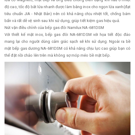
độ cao, tốc độ bắt lửa nhanh được làm bằng inox cho ngọn lửa xanh(đạt
tiêu chuẩn JIA - Nhật Bản) nên có khả năng chịu nhiệt tốt, chống bám
bẩn và rất dễ vệ sinh sau khi sử dụng, giúp tiết kiệm gas hiệu quả.
Nút vặn điều chỉnh của bếp gas đôi Namilux NA-681DSM
Với thiết kế mặt inox, bếp gas đôi NA-681DSM với họa tiết độc đáo
mang lại cho người dùng cảm giác sạch sẽ khi sử dụng. Ngoài ra bề
mặt bếp gas dương NA-681DSM có khả năng chịu lực cao giúp bạn có
thể đặt nồi chảo lên trên mà không sợ móp méo bề mặt bếp.