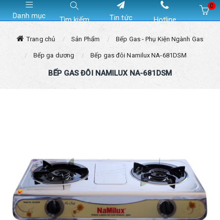
0
Danh mục
Tin tức
Tìm kiếm
Hotline
Hiện chưa có sản phẩm nào trong giỏ hàng của bạn
Trang chủ
Sản Phẩm
Bếp Gas - Phụ Kiện Ngành Gas
Bếp ga dương
Bếp gas đôi Namilux NA-681DSM
BẾP GAS ĐÔI NAMILUX NA-681DSM