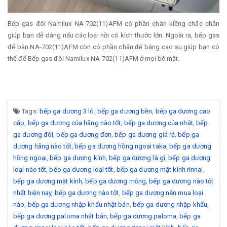
Bếp gas đôi Namilux NA-702(11)AFM có phần chân kiềng chắc chắn
giúp bạn dễ dàng nấu các loại nồi có kích thước lớn. Ngoài ra, bếp gas
để bàn NA-702(11)AFM còn có phần chân đế bằng cao su giúp bạn có
thể để Bếp gas đôi Namilux NA-702(11)AFM ở mọi bề mặt.
Tags:
bếp ga dương 3 lò
,
bếp ga dương bền
,
bếp ga dương cao
cấp
,
bếp ga dương của hãng nào tốt
,
bếp ga dương của nhật
,
bếp
ga dương đôi
,
bếp ga dương đơn
,
bếp ga dương giá rẻ
,
bếp ga
dương hãng nào tốt
,
bếp ga dương hồng ngoại taka
,
bếp ga dương
hồng ngoại
,
bếp ga dương kính
,
bếp ga dương là gì
,
bếp ga dương
loại nào tốt
,
bếp ga dương loại tốt
,
bếp ga dương mặt kính rinnai
,
bếp ga dương mặt kính
,
bếp ga dương mỏng
,
bếp ga dương nào tốt
nhất hiện nay
,
bếp ga dương nào tốt
,
bếp ga dương nên mua loại
nào
,
bếp ga dương nhập khẩu nhật bản
,
bếp ga dương nhập khẩu
,
bếp ga dương paloma nhật bản
,
bếp ga dương paloma
,
bếp ga