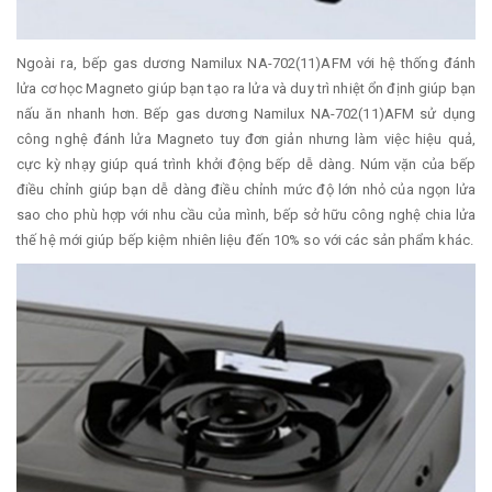
Ngoài ra, bếp gas dương Namilux NA-702(11)AFM với hệ thống đánh
lửa cơ học Magneto giúp bạn tạo ra lửa và duy trì nhiệt ổn định giúp bạn
nấu ăn nhanh hơn. Bếp gas dương Namilux NA-702(11)AFM sử dụng
công nghệ đánh lửa Magneto tuy đơn giản nhưng làm việc hiệu quả,
cực kỳ nhạy giúp quá trình khởi động bếp dễ dàng. Núm vặn của bếp
điều chỉnh giúp bạn dễ dàng điều chỉnh mức độ lớn nhỏ của ngọn lửa
sao cho phù hợp với nhu cầu của mình, bếp sở hữu công nghệ chia lửa
thế hệ mới giúp bếp kiệm nhiên liệu đến 10% so với các sản phẩm khác.