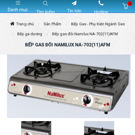
0
Danh mục
Tin tức
Tìm kiếm
Hotline
Hiện chưa có sản phẩm nào trong giỏ hàng của bạn
Trang chủ
Sản Phẩm
Bếp Gas - Phụ Kiện Ngành Gas
Bếp ga dương
Bếp gas đôi Namilux NA-702(11)AFM
BẾP GAS ĐÔI NAMILUX NA-702(11)AFM