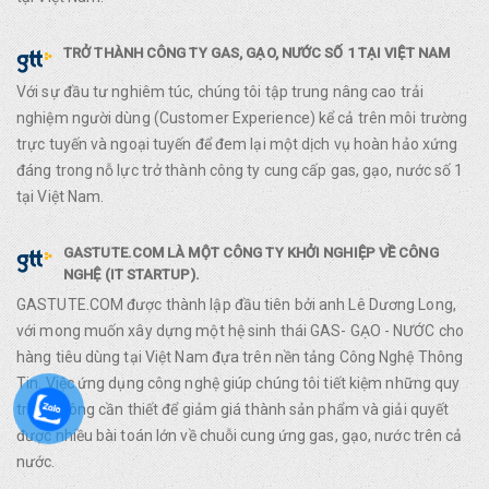
TRỞ THÀNH CÔNG TY GAS, GẠO, NƯỚC SỐ 1 TẠI VIỆT NAM
Với sự đầu tư nghiêm túc, chúng tôi tập trung nâng cao trải
nghiệm người dùng (Customer Experience) kể cả trên môi trường
trực tuyến và ngoại tuyến để đem lại một dịch vụ hoàn hảo xứng
đáng trong nỗ lực trở thành công ty cung cấp gas, gạo, nước số 1
tại Việt Nam.
GASTUTE.COM LÀ MỘT CÔNG TY KHỞI NGHIỆP VỀ CÔNG
NGHỆ (IT STARTUP).
GASTUTE.COM được thành lập đầu tiên bởi anh Lê Dương Long,
với mong muốn xây dựng một hệ sinh thái GAS- GẠO - NƯỚC cho
hàng tiêu dùng tại Việt Nam đựa trên nền tảng Công Nghệ Thông
Tin. Việc ứng dụng công nghệ giúp chúng tôi tiết kiệm những quy
trình không cần thiết để giảm giá thành sản phẩm và giải quyết
được nhiều bài toán lớn về chuỗi cung ứng gas, gạo, nước trên cả
nước.