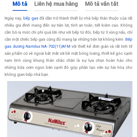
Mô tả
Liên hệ mua hàng
Mô tả vắn tắt
Ngày nay,
bếp gas
đã dần trở thành thiết bị nhà bếp thân thuộc của rất
nhiều gia đình mang đến sự tiện lợi, tính an toàn, tiết kiệm cao. Không
cần bỏ ra mức chi phí quá lớn như với bếp từ đôi, bếp từ 3 vùng nấu, chỉ
cần một chiếc bếp gas cũng đủ mang lại những tiện lợi không kém.
Bếp
gas dương Namilux NA-702(11)AFM
với thiết kế đơn giản và rất tinh tế
sản phẩm có vẻ ngoài bắt mắt với bề mặt bóng loáng, thiết kế góc cạnh
nam tính cùng khung thân chắc chắn là sự lựa chọn hoàn hảo cho
những bữa cơm ngon bên cạnh đó góp phần tạo nên sự hài hòa cho
không gian bếp nhà bạn.