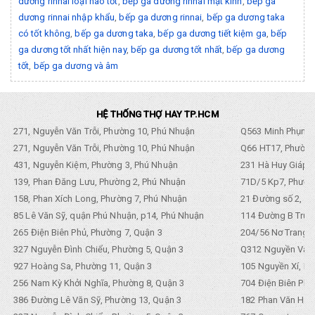
dương rinnai loại nào tốt
,
bếp ga dương rinnai mặt kính
,
bếp ga
dương rinnai nhập khẩu
,
bếp ga dương rinnai
,
bếp ga dương taka
có tốt không
,
bếp ga dương taka
,
bếp ga dương tiết kiệm ga
,
bếp
ga dương tốt nhất hiện nay
,
bếp ga dương tốt nhất
,
bếp ga dương
tốt
,
bếp ga dương và âm
HỆ THỐNG THỢ HAY TP.HCM
271, Nguyễn Văn Trỗi, Phường 10, Phú Nhuận
Q563 Minh Phụng,
271, Nguyễn Văn Trỗi, Phường 10, Phú Nhuận
Q66 HT17, Phường
431, Nguyễn Kiệm, Phường 3, Phú Nhuận
231 Hà Huy Giáp, 
139, Phan Đăng Lưu, Phường 2, Phú Nhuận
71D/5 Kp7, Phường
158, Phan Xích Long, Phường 7, Phú Nhuận
21 Đường số 2, KP
85 Lê Văn Sỹ, quận Phú Nhuận, p14, Phú Nhuận
114 Đường B Trưng
265 Điện Biên Phủ, Phường 7, Quận 3
204/56 Nơ Trang L
327 Nguyễn Đình Chiểu, Phường 5, Quận 3
Q312 Nguyền Văn 
927 Hoàng Sa, Phường 11, Quận 3
105 Nguyền Xí, Ph
256 Nam Kỳ Khởi Nghĩa, Phường 8, Quận 3
704 Điện Biên Phũ 
386 Đường Lê Văn Sỹ, Phường 13, Quận 3
182 Phan Văn Hân,