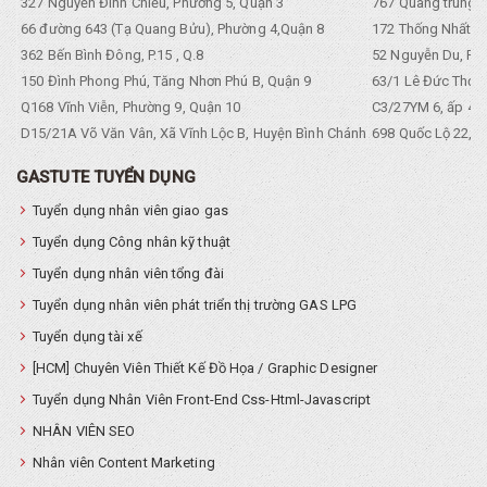
327 Nguyễn Đình Chiểu, Phường 5, Quận 3
767 Quang trung, 
66 đường 643 (Tạ Quang Bửu), Phường 4,Quận 8
172 Thống Nhất. P
362 Bến Bình Đông, P.15 , Q.8
52 Nguyễn Du, Ph
150 Đình Phong Phú, Tăng Nhơn Phú B, Quận 9
63/1 Lê Đức Thọ, 
Q168 Vĩnh Viễn, Phường 9, Quận 10
C3/27YM 6, ấp 4, 
D15/21A Võ Văn Vân, Xã Vĩnh Lộc B, Huyện Bình Chánh
698 Quốc Lộ 22, Tổ
GASTUTE TUYỂN DỤNG
Tuyển dụng nhân viên giao gas
Tuyển dụng Công nhân kỹ thuật
Tuyển dụng nhân viên tổng đài
Tuyển dụng nhân viên phát triển thị trường GAS LPG
Tuyển dụng tài xế
[HCM] Chuyên Viên Thiết Kế Đồ Họa / Graphic Designer
Tuyển dụng Nhân Viên Front-End Css-Html-Javascript
NHÂN VIÊN SEO
Nhân viên Content Marketing