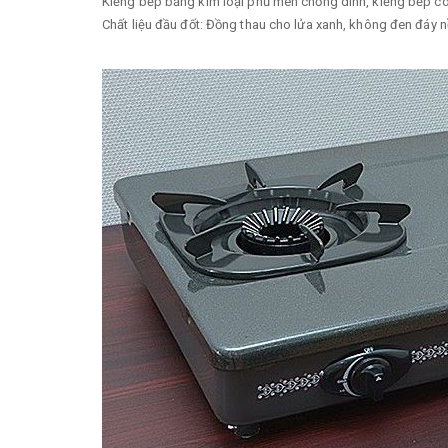
Kiềng bếp bằng kim loại phủ men chống dính, kiềng bếp có
Chất liệu đầu đốt: Đồng thau cho lửa xanh, không đen đáy n