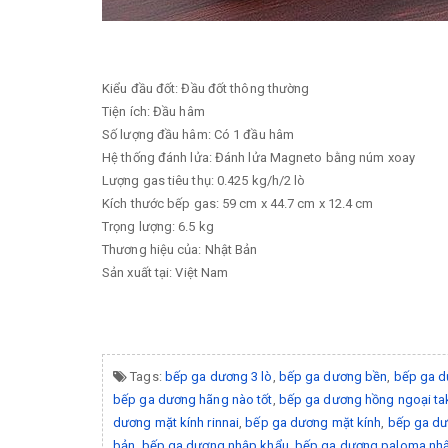
Kiểu đầu đốt: Đầu đốt thông thường
Tiện ích: Đầu hâm
Số lượng đầu hâm: Có 1 đầu hâm
Hệ thống đánh lửa: Đánh lửa Magneto bằng núm xoay
Lượng gas tiêu thụ: 0.425 kg/h/2 lò
Kích thước bếp gas: 59 cm x 44.7 cm x 12.4 cm
Trọng lượng: 6.5 kg
Thương hiệu của: Nhật Bản
Sản xuất tại: Việt Nam
Tags:
bếp ga dương 3 lò
,
bếp ga dương bền
,
bếp ga d
bếp ga dương hãng nào tốt
,
bếp ga dương hồng ngoại ta
dương mặt kính rinnai
,
bếp ga dương mặt kính
,
bếp ga d
bản
,
bếp ga dương nhập khẩu
,
bếp ga dương paloma nhậ