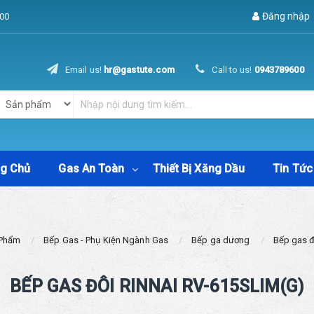
Đăng nhập
00
Email us!
hr@gastute.com
Call to us!
0943789600
ng Chủ
Gas An Toàn
Thiết Bị Xăng Dầu
Tin Tức
 Phẩm
Bếp Gas - Phụ Kiện Ngành Gas
Bếp ga dương
Bếp gas đ
BẾP GAS ĐÔI RINNAI RV-615SLIM(G)