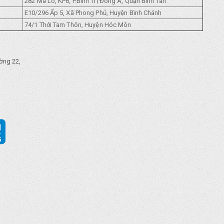
282 Mã Lò, KP6, P.Bình Trị Đông A, Quận Bình Tân
E10/296 Ẩp 5, Xã Phong Phủ, Huyện Bình Chánh
74/1 Thới Tam Thôn, Huyện Hóc Môn
ờng 22,