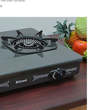
 thể tháo rời được
ồi