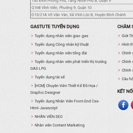
150 Đình Phong Phú, Tăng Nhơn Phú B, Quận 9
Q168 Vĩnh Viễn, Phường 9, Quận 10
D15/21A Võ Văn Vân, Xã Vĩnh Lộc B, Huyện Bình Chánh
GASTUTE TUYỂN DỤNG
CHĂM 
Tuyển dụng nhân viên giao gas
Giới T
Tuyển dụng Công nhân kỹ thuật
Hình t
Tuyển dụng nhân viên tổng đài
Chính 
Tuyển dụng nhân viên phát triển thị trường
Chính 
GAS LPG
Chính 
Tuyển dụng tài xế
Câu hỏ
[HCM] Chuyên Viên Thiết Kế Đồ Họa /
KẾT NỐ
Graphic Designer
Tuyển dụng Nhân Viên Front-End Css-
Html-Javascript
NHÂN VIÊN SEO
Nhân viên Content Marketing