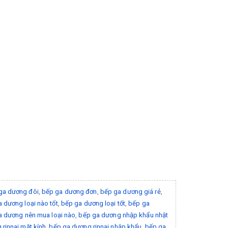
ga dương đôi
,
bếp ga dương đơn
,
bếp ga dương giá rẻ
,
 dương loại nào tốt
,
bếp ga dương loại tốt
,
bếp ga
a dương nên mua loại nào
,
bếp ga dương nhập khẩu nhật
rinnai mặt kính
,
bếp ga dương rinnai nhập khẩu
,
bếp ga