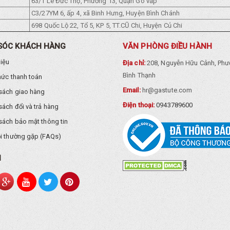
63/1 Lê Đức Thọ, Phường 13, Quận Gò vấp
C3/27YM 6, ấp 4, xã Binh Hưng, Huyện Bình Chánh
698 Quốc Lộ 22, Tổ 5, KP 5, TT.CŨ Chi, Huyện Củ Chi
SÓC KHÁCH HÀNG
VĂN PHÒNG ĐIỀU HÀNH
hiệu
Địa chỉ:
208, Nguyễn Hữu Cảnh, Phư
Bình Thạnh
hức thanh toán
Email:
hr@gastute.com
sách giao hàng
Điện thoại:
0943789600
sách đổi và trả hàng
sách bảo mật thông tin
i thường gặp (FAQs)
I