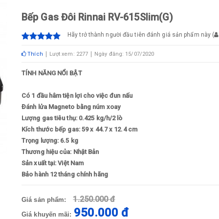
Bếp Gas Đôi Rinnai RV-615Slim(G)
Hãy trở thành người đầu tiên đánh giá sản phẩm này
(
Thích
Lượt xem: 2277
Ngày đăng: 15/07/2020
TÍNH NĂNG NỔI BẬT
Có 1 đầu hâm tiện lợi cho việc đun nấu
Đánh lửa Magneto bằng núm xoay
Lượng gas tiêu thụ: 0.425 kg/h/2 lò
Kích thước bếp gas: 59 x 44.7 x 12.4 cm
Trọng lượng: 6.5 kg
Thương hiệu của: Nhật Bản
Sản xuất tại: Việt Nam
Bảo hành 12 tháng chính hãng
1.250.000 đ
Giá sản phẩm:
950.000 đ
Giá khuyến mãi: