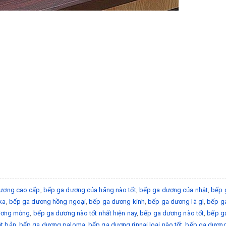
ương cao cấp
,
bếp ga dương của hãng nào tốt
,
bếp ga dương của nhật
,
bếp 
ka
,
bếp ga dương hồng ngoại
,
bếp ga dương kính
,
bếp ga dương là gì
,
bếp ga
ương mỏng
,
bếp ga dương nào tốt nhất hiện nay
,
bếp ga dương nào tốt
,
bếp g
t bản
,
bếp ga dương paloma
,
bếp ga dương rinnai loại nào tốt
,
bếp ga dương 