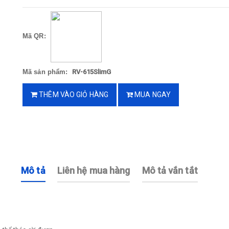
Mã QR:
Mã sản phẩm:
RV-615SlimG
THÊM VÀO GIỎ HÀNG
MUA NGAY
Mô tả
Liên hệ mua hàng
Mô tả vắn tắt