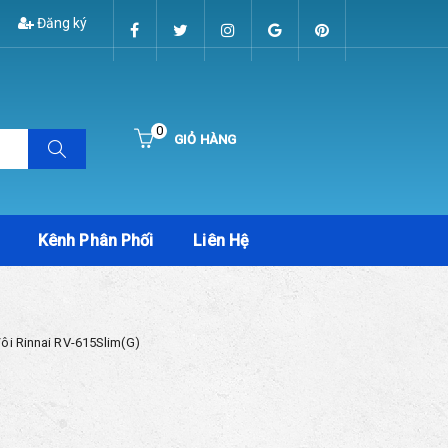
Đăng ký
0
GIỎ HÀNG
Hiện chưa có sản phẩm nào trong giỏ hàng của bạn
Kênh Phân Phối
Liên Hệ
ôi Rinnai RV-615Slim(G)