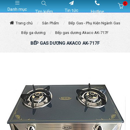
0
Danh mục
Tin tức
Tìm kiếm
Hotline
Hiện chưa có sản phẩm nào trong giỏ hàng của bạn
Trang chủ
Sản Phẩm
Bếp Gas - Phụ Kiện Ngành Gas
Bếp ga dương
Bếp gas dương Akaco AK-717F
BẾP GAS DƯƠNG AKACO AK-717F