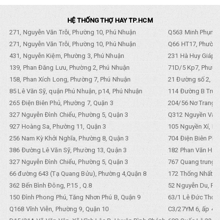
HỆ THỐNG THỢ HAY TP.HCM
271, Nguyễn Văn Trỗi, Phường 10, Phú Nhuận
Q563 Minh Phụng,
271, Nguyễn Văn Trỗi, Phường 10, Phú Nhuận
Q66 HT17, Phường
431, Nguyễn Kiệm, Phường 3, Phú Nhuận
231 Hà Huy Giáp, 
139, Phan Đăng Lưu, Phường 2, Phú Nhuận
71D/5 Kp7, Phường
158, Phan Xích Long, Phường 7, Phú Nhuận
21 Đường số 2, KP
85 Lê Văn Sỹ, quận Phú Nhuận, p14, Phú Nhuận
114 Đường B Trưng
265 Điện Biên Phủ, Phường 7, Quận 3
204/56 Nơ Trang L
327 Nguyễn Đình Chiểu, Phường 5, Quận 3
Q312 Nguyền Văn 
927 Hoàng Sa, Phường 11, Quận 3
105 Nguyền Xí, Ph
256 Nam Kỳ Khởi Nghĩa, Phường 8, Quận 3
704 Điện Biên Phũ 
386 Đường Lê Văn Sỹ, Phường 13, Quận 3
182 Phan Văn Hân,
327 Nguyễn Đình Chiểu, Phường 5, Quận 3
767 Quang trung, 
66 đường 643 (Tạ Quang Bửu), Phường 4,Quận 8
172 Thống Nhất. P
362 Bến Bình Đông, P.15 , Q.8
52 Nguyễn Du, Ph
150 Đình Phong Phú, Tăng Nhơn Phú B, Quận 9
63/1 Lê Đức Thọ, 
Q168 Vĩnh Viễn, Phường 9, Quận 10
C3/27YM 6, ấp 4, 