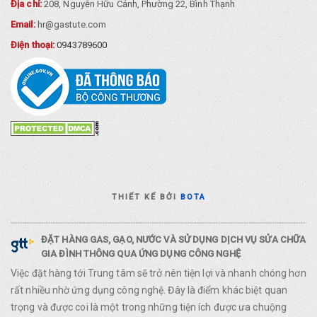
Địa chỉ:
208, Nguyễn Hữu Cảnh, Phường 22, Bình Thạnh
Email:
hr@gastute.com
Điện thoại:
0943789600
THIẾT KẾ BỞI
BOTA
ĐẶT HÀNG GAS, GẠO, NƯỚC VÀ SỬ DỤNG DỊCH VỤ SỬA CHỮA
GIA ĐÌNH THÔNG QUA ỨNG DỤNG CÔNG NGHỆ
Việc đặt hàng tới Trung tâm sẽ trở nên tiện lợi và nhanh chóng hơn
rất nhiều nhờ ứng dụng công nghệ. Đây là điểm khác biệt quan
trọng và được coi là một trong những tiện ích được ưa chuộng