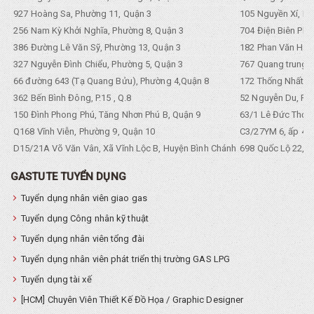
927 Hoàng Sa, Phường 11, Quận 3
105 Nguyền Xí, Ph
256 Nam Kỳ Khởi Nghĩa, Phường 8, Quận 3
704 Điện Biên Phũ 
386 Đường Lê Văn Sỹ, Phường 13, Quận 3
182 Phan Văn Hân,
327 Nguyễn Đình Chiểu, Phường 5, Quận 3
767 Quang trung, 
66 đường 643 (Tạ Quang Bửu), Phường 4,Quận 8
172 Thống Nhất. P
362 Bến Bình Đông, P.15 , Q.8
52 Nguyễn Du, Ph
150 Đình Phong Phú, Tăng Nhơn Phú B, Quận 9
63/1 Lê Đức Thọ, 
Q168 Vĩnh Viễn, Phường 9, Quận 10
C3/27YM 6, ấp 4, 
D15/21A Võ Văn Vân, Xã Vĩnh Lộc B, Huyện Bình Chánh
698 Quốc Lộ 22, Tổ
GASTUTE TUYỂN DỤNG
Tuyển dụng nhân viên giao gas
Tuyển dụng Công nhân kỹ thuật
Tuyển dụng nhân viên tổng đài
Tuyển dụng nhân viên phát triển thị trường GAS LPG
Tuyển dụng tài xế
[HCM] Chuyên Viên Thiết Kế Đồ Họa / Graphic Designer