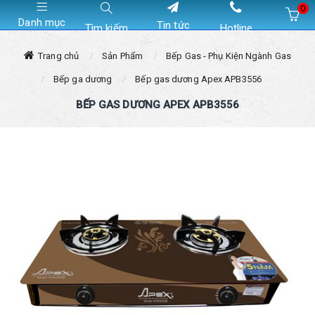
0
Danh mục
Tin tức
Tìm kiếm
Hotline
Hiện chưa có sản phẩm nào trong giỏ hàng của bạn
Trang chủ
Sản Phẩm
Bếp Gas - Phụ Kiện Ngành Gas
Bếp ga dương
Bếp gas dương Apex APB3556
BẾP GAS DƯƠNG APEX APB3556