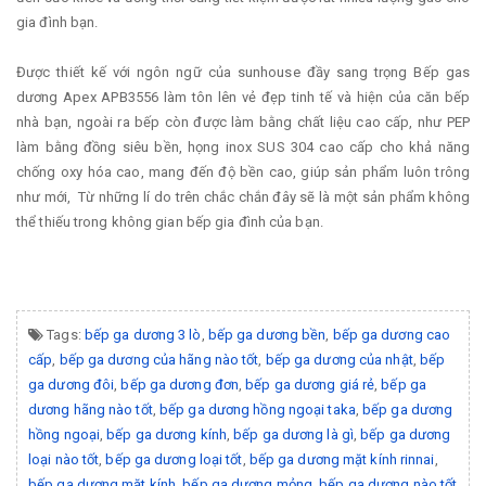
gia đình bạn.
Được thiết kế với ngôn ngữ của sunhouse đầy sang trọng Bếp gas
dương Apex APB3556 làm tôn lên vẻ đẹp tinh tế và hiện của căn bếp
nhà bạn, ngoài ra bếp còn được làm bằng chất liệu cao cấp, như PEP
làm bằng đồng siêu bền, họng inox SUS 304 cao cấp cho khả năng
chống oxy hóa cao, mang đến độ bền cao, giúp sản phẩm luôn trông
như mới, Từ những lí do trên chắc chắn đây sẽ là một sản phẩm không
thể thiếu trong không gian bếp gia đình của bạn.
Tags:
bếp ga dương 3 lò
,
bếp ga dương bền
,
bếp ga dương cao
cấp
,
bếp ga dương của hãng nào tốt
,
bếp ga dương của nhật
,
bếp
ga dương đôi
,
bếp ga dương đơn
,
bếp ga dương giá rẻ
,
bếp ga
dương hãng nào tốt
,
bếp ga dương hồng ngoại taka
,
bếp ga dương
hồng ngoại
,
bếp ga dương kính
,
bếp ga dương là gì
,
bếp ga dương
loại nào tốt
,
bếp ga dương loại tốt
,
bếp ga dương mặt kính rinnai
,
bếp ga dương mặt kính
,
bếp ga dương mỏng
,
bếp ga dương nào tốt