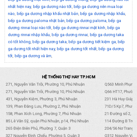
nhất hiện nay
,
bếp ga dương nào tốt
,
bếp ga dương nên mua loại
nào
,
bếp ga dương nhập khẩu nhật bản
,
bếp ga dương nhập khẩu
,
bếp ga dương paloma nhật bản
,
bếp ga dương paloma
,
bếp ga
dương rinnai loại nào tốt
,
bếp ga dương rinnai mặt kính
,
bếp ga
dương rinnai nhập khẩu
,
bếp ga dương rinnai
,
bếp ga dương taka
có tốt không
,
bếp ga dương taka
,
bếp ga dương tiết kiệm ga
,
bếp
ga dương tốt nhất hiện nay
,
bếp ga dương tốt nhất
,
bếp ga dương
tốt
,
bếp ga dương và âm
,
HỆ THỐNG THỢ HAY TP.HCM
271, Nguyễn Văn Trỗi, Phường 10, Phú Nhuận
Q563 Minh Phụng,
271, Nguyễn Văn Trỗi, Phường 10, Phú Nhuận
Q66 HT17, Phường
431, Nguyễn Kiệm, Phường 3, Phú Nhuận
231 Hà Huy Giáp, 
139, Phan Đăng Lưu, Phường 2, Phú Nhuận
71D/5 Kp7, Phường
158, Phan Xích Long, Phường 7, Phú Nhuận
21 Đường số 2, KP
85 Lê Văn Sỹ, quận Phú Nhuận, p14, Phú Nhuận
114 Đường B Trưng
265 Điện Biên Phủ, Phường 7, Quận 3
204/56 Nơ Trang L
327 Nguyễn Đình Chiểu, Phường 5, Quận 3
Q312 Nguyền Văn 