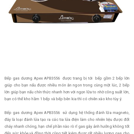
Bếp gas dương Apex APB3556 được trang bị tới bếp gồm 2 bếp lớn
giúp cho bạn nấu được nhiều món ăn ngon trong cùng một lúc, 2 bếp
lớn giúp bạn nấu chín thức nhanh hơn với ngọn lữa to nhờ công suất lớn,
bạn có thể kho hầm 1 bếp và bếp bên kia thì có chiên xào kho tùy ý.
Bếp gas dương Apex APB3556 sử dụng hệ thống đánh lữa magneto,
đây là loại đánh lửa tạo ra các tia lửa điện làm cho nhiên liệu được đốt
cháy nhanh chóng, hạn chế phần nào rò rĩ gas gây ảnh hưởng không tốt
đến sức khỏe và đồng thời cũng tiết kiệm được rất nhiều lượng gas cho