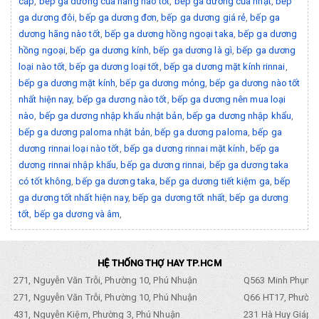
cấp
,
bếp ga dương của hãng nào tốt
,
bếp ga dương của nhật
,
bếp
ga dương đôi
,
bếp ga dương đơn
,
bếp ga dương giá rẻ
,
bếp ga
dương hãng nào tốt
,
bếp ga dương hồng ngoại taka
,
bếp ga dương
hồng ngoại
,
bếp ga dương kính
,
bếp ga dương là gì
,
bếp ga dương
loại nào tốt
,
bếp ga dương loại tốt
,
bếp ga dương mặt kính rinnai
,
bếp ga dương mặt kính
,
bếp ga dương mỏng
,
bếp ga dương nào tốt
nhất hiện nay
,
bếp ga dương nào tốt
,
bếp ga dương nên mua loại
nào
,
bếp ga dương nhập khẩu nhật bản
,
bếp ga dương nhập khẩu
,
bếp ga dương paloma nhật bản
,
bếp ga dương paloma
,
bếp ga
dương rinnai loại nào tốt
,
bếp ga dương rinnai mặt kính
,
bếp ga
dương rinnai nhập khẩu
,
bếp ga dương rinnai
,
bếp ga dương taka
có tốt không
,
bếp ga dương taka
,
bếp ga dương tiết kiệm ga
,
bếp
ga dương tốt nhất hiện nay
,
bếp ga dương tốt nhất
,
bếp ga dương
tốt
,
bếp ga dương và âm
,
HỆ THỐNG THỢ HAY TP.HCM
271, Nguyễn Văn Trỗi, Phường 10, Phú Nhuận
Q563 Minh Phụng,
271, Nguyễn Văn Trỗi, Phường 10, Phú Nhuận
Q66 HT17, Phường
431, Nguyễn Kiệm, Phường 3, Phú Nhuận
231 Hà Huy Giáp, 