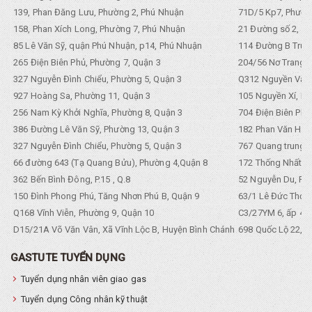
139, Phan Đăng Lưu, Phường 2, Phú Nhuận
71D/5 Kp7, Phường
158, Phan Xích Long, Phường 7, Phú Nhuận
21 Đường số 2, KP
85 Lê Văn Sỹ, quận Phú Nhuận, p14, Phú Nhuận
114 Đường B Trưng
265 Điện Biên Phủ, Phường 7, Quận 3
204/56 Nơ Trang L
327 Nguyễn Đình Chiểu, Phường 5, Quận 3
Q312 Nguyền Văn 
927 Hoàng Sa, Phường 11, Quận 3
105 Nguyền Xí, Ph
256 Nam Kỳ Khởi Nghĩa, Phường 8, Quận 3
704 Điện Biên Phũ 
386 Đường Lê Văn Sỹ, Phường 13, Quận 3
182 Phan Văn Hân,
327 Nguyễn Đình Chiểu, Phường 5, Quận 3
767 Quang trung, 
66 đường 643 (Tạ Quang Bửu), Phường 4,Quận 8
172 Thống Nhất. P
362 Bến Bình Đông, P.15 , Q.8
52 Nguyễn Du, Ph
150 Đình Phong Phú, Tăng Nhơn Phú B, Quận 9
63/1 Lê Đức Thọ, 
Q168 Vĩnh Viễn, Phường 9, Quận 10
C3/27YM 6, ấp 4, 
D15/21A Võ Văn Vân, Xã Vĩnh Lộc B, Huyện Bình Chánh
698 Quốc Lộ 22, Tổ
GASTUTE TUYỂN DỤNG
Tuyển dụng nhân viên giao gas
Tuyển dụng Công nhân kỹ thuật