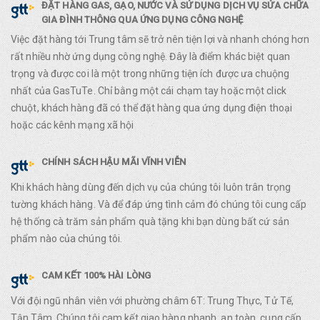
ĐẶT HÀNG GAS, GẠO, NƯỚC VÀ SỬ DỤNG DỊCH VỤ SỬA CHỮA
GIA ĐÌNH THÔNG QUA ỨNG DỤNG CÔNG NGHỆ
Việc đặt hàng tới Trung tâm sẽ trở nên tiện lợi và nhanh chóng hơn
rất nhiều nhờ ứng dụng công nghệ. Đây là điểm khác biệt quan
trọng và được coi là một trong những tiện ích được ưa chuộng
nhất của GasTuTe. Chỉ bằng một cái chạm tay hoặc một click
chuột, khách hàng đã có thể đặt hàng qua ứng dụng điện thoại
hoặc các kênh mạng xã hội
CHÍNH SÁCH HẬU MÃI VĨNH VIỄN
Khi khách hàng dùng đến dịch vụ của chúng tôi luôn trân trọng
tường khách hàng. Và để đáp ứng tình cảm đó chúng tôi cung cấp
hệ thống cà trăm sản phẩm quà tặng khi bạn dùng bất cứ sản
phẩm nào của chúng tôi.
CAM KẾT 100% HÀI LÒNG
Với đội ngũ nhân viên với phường châm 6T: Trung Thực, Tử Tế,
Tận Tâm. Chúng tôi cam kết giao hàng nhanh, an toàn, cung cấp