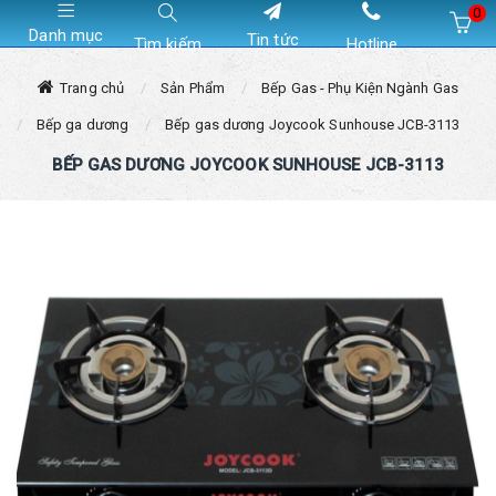
0
Danh mục
Tin tức
Tìm kiếm
Hotline
Hiện chưa có sản phẩm nào trong giỏ hàng của bạn
Trang chủ
Sản Phẩm
Bếp Gas - Phụ Kiện Ngành Gas
Bếp ga dương
Bếp gas dương Joycook Sunhouse JCB-3113
BẾP GAS DƯƠNG JOYCOOK SUNHOUSE JCB-3113