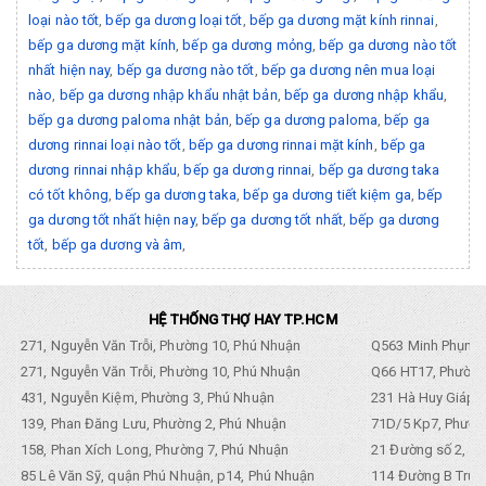
loại nào tốt
,
bếp ga dương loại tốt
,
bếp ga dương mặt kính rinnai
,
bếp ga dương mặt kính
,
bếp ga dương mỏng
,
bếp ga dương nào tốt
nhất hiện nay
,
bếp ga dương nào tốt
,
bếp ga dương nên mua loại
nào
,
bếp ga dương nhập khẩu nhật bản
,
bếp ga dương nhập khẩu
,
bếp ga dương paloma nhật bản
,
bếp ga dương paloma
,
bếp ga
dương rinnai loại nào tốt
,
bếp ga dương rinnai mặt kính
,
bếp ga
dương rinnai nhập khẩu
,
bếp ga dương rinnai
,
bếp ga dương taka
có tốt không
,
bếp ga dương taka
,
bếp ga dương tiết kiệm ga
,
bếp
ga dương tốt nhất hiện nay
,
bếp ga dương tốt nhất
,
bếp ga dương
tốt
,
bếp ga dương và âm
,
HỆ THỐNG THỢ HAY TP.HCM
271, Nguyễn Văn Trỗi, Phường 10, Phú Nhuận
Q563 Minh Phụng,
271, Nguyễn Văn Trỗi, Phường 10, Phú Nhuận
Q66 HT17, Phường
431, Nguyễn Kiệm, Phường 3, Phú Nhuận
231 Hà Huy Giáp, 
139, Phan Đăng Lưu, Phường 2, Phú Nhuận
71D/5 Kp7, Phường
158, Phan Xích Long, Phường 7, Phú Nhuận
21 Đường số 2, KP
85 Lê Văn Sỹ, quận Phú Nhuận, p14, Phú Nhuận
114 Đường B Trưng