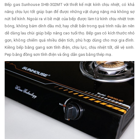
Bếp gas Sunhouse SHB-302MT với thiết kế mặt kính chịu nhiệt, có khả
năng chịu lực tốt giúp bạn để được những vật dụng nặng mà không sợ
nứt bể kính. Ngoài ra vì bề mặt của bếp được làm từ kính chịu nhiệt trơn
bóng, không bám dính dầu mở, hay chất bẩn trong quá trình nấu ăn nên
dễ dàng lau chùi giúp bếp nâng cao tuổi thọ. Bếp gas có kích thước nhỏ
gọn, không chiếm quá nhiều diện tích, phù hợp dùng cho mọi gia đình.
Kiềng bếp bằng gang sơn tĩnh điện, chịu lực, chịu nhiệt tốt, dễ vệ sinh.
Pep bằng đồng sơn tĩnh điện và ống dẫn gas bằng thép mạ.