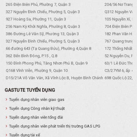
265 Điện Biên Phủ, Phường 7, Quận 3
204/56 Nơ Trang L
327 Nguyễn Đình Chiểu, Phường 5, Quận 3
Q312 Nguyền Văn 
927 Hoàng Sa, Phường 11, Quận 3
105 Nguyền Xí, Ph
256 Nam Kỳ Khởi Nghĩa, Phường 8, Quận 3
704 Điện Biên Phũ 
386 Đường Lê Văn Sỹ, Phường 13, Quận 3
182 Phan Văn Hân,
327 Nguyễn Đình Chiểu, Phường 5, Quận 3
767 Quang trung, 
66 đường 643 (Tạ Quang Bửu), Phường 4,Quận 8
172 Thống Nhất. P
362 Bến Bình Đông, P.15 , Q.8
52 Nguyễn Du, Ph
150 Đình Phong Phú, Tăng Nhơn Phú B, Quận 9
63/1 Lê Đức Thọ, 
Q168 Vĩnh Viễn, Phường 9, Quận 10
C3/27YM 6, ấp 4, 
D15/21A Võ Văn Vân, Xã Vĩnh Lộc B, Huyện Bình Chánh
698 Quốc Lộ 22, Tổ
GASTUTE TUYỂN DỤNG
Tuyển dụng nhân viên giao gas
Tuyển dụng Công nhân kỹ thuật
Tuyển dụng nhân viên tổng đài
Tuyển dụng nhân viên phát triển thị trường GAS LPG
Tuyển dụng tài xế