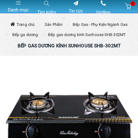
0
Danh mục
Tin tức
Tìm kiếm
Hotline
Hiện chưa có sản phẩm nào trong giỏ hàng của bạn
Trang chủ
Sản Phẩm
Bếp Gas - Phụ Kiện Ngành Gas
Bếp ga dương
Bếp gas dương kính Sunhouse SHB-302MT
BẾP GAS DƯƠNG KÍNH SUNHOUSE SHB-302MT