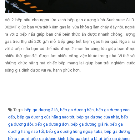
Với 2 bếp nấu cho ngọn lửa xanh bếp gas dương kính Sunhouse SHB-
302MT giúp bạn vừa tiết kiệm gas lại vừa không làm cháy đáy nồi, ngoài
ra với 2 bếp nấu giúp bạn chế biến thức ăn được nhanh chóng, lượng
gas tiêu thụ chỉ 220 g/h mỗi bếp giup tiết kiệm gas hiệu quả. Ngoài ra
với â bếp nấu bạn có thể nấu được 2 món ăn cùng lúc giúp bạn được
nhiều thời gianđể được làm nhiều công việc khác trong nhà. Vì thế với
những chức năng mà chiếc bếp mang lại giúp bạn trải nghiệm cuộc
sống gia đình được vui vẻ, hạnh phúc hơn.
Tags:
bếp ga dương 3 lò
,
bếp ga dương bền
,
bếp ga dương cao
cấp
,
bếp ga dương của hãng nào tốt
,
bếp ga dương của nhật
,
bếp
ga dương đôi
,
bếp ga dương đơn
,
bếp ga dương giá rẻ
,
bếp ga
dương hãng nào tốt
,
bếp ga dương hồng ngoại taka
,
bếp ga dương
hồng ngoại
,
bếp ga dương kính
,
bếp ga dương là gì
,
bếp ga dương