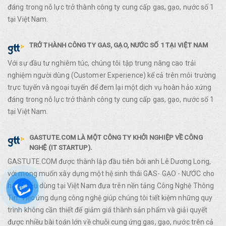
đáng trong nỗ lực trở thành công ty cung cấp gas, gạo, nước số 1
tại Việt Nam.
TRỞ THÀNH CÔNG TY GAS, GẠO, NƯỚC SỐ 1 TẠI VIỆT NAM
Với sự đầu tư nghiêm túc, chúng tôi tập trung nâng cao trải
nghiệm người dùng (Customer Experience) kể cả trên môi trường
trực tuyến và ngoại tuyến để đem lại một dịch vụ hoàn hảo xứng
đáng trong nỗ lực trở thành công ty cung cấp gas, gạo, nước số 1
tại Việt Nam.
GASTUTE.COM LÀ MỘT CÔNG TY KHỞI NGHIỆP VỀ CÔNG
NGHỆ (IT STARTUP).
GASTUTE.COM được thành lập đầu tiên bởi anh Lê Dương Long,
với mong muốn xây dựng một hệ sinh thái GAS- GẠO - NƯỚC cho
hàng tiêu dùng tại Việt Nam đựa trên nền tảng Công Nghệ Thông
Tin. Việc ứng dụng công nghệ giúp chúng tôi tiết kiệm những quy
trình không cần thiết để giảm giá thành sản phẩm và giải quyết
được nhiều bài toán lớn về chuỗi cung ứng gas, gạo, nước trên cả