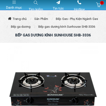
0
Danh mục
Tin tức
Tìm kiếm
Hotline
Hiện chưa có sản phẩm nào trong giỏ hàng của bạn
Trang chủ
Sản Phẩm
Bếp Gas - Phụ Kiện Ngành Gas
Bếp ga dương
Bếp gas dương kính Sunhouse SHB-3336
BẾP GAS DƯƠNG KÍNH SUNHOUSE SHB-3336