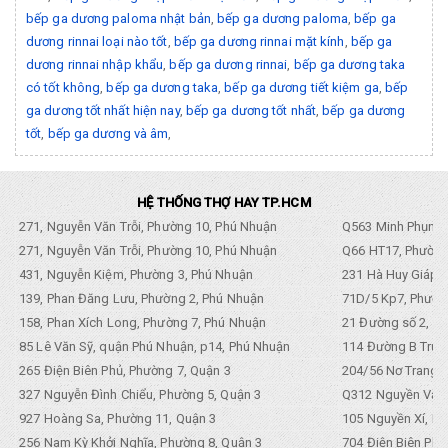
bếp ga dương paloma nhật bản
,
bếp ga dương paloma
,
bếp ga
dương rinnai loại nào tốt
,
bếp ga dương rinnai mặt kính
,
bếp ga
dương rinnai nhập khẩu
,
bếp ga dương rinnai
,
bếp ga dương taka
có tốt không
,
bếp ga dương taka
,
bếp ga dương tiết kiệm ga
,
bếp
ga dương tốt nhất hiện nay
,
bếp ga dương tốt nhất
,
bếp ga dương
tốt
,
bếp ga dương và âm
,
HỆ THỐNG THỢ HAY TP.HCM
271, Nguyễn Văn Trỗi, Phường 10, Phú Nhuận
Q563 Minh Phụng,
271, Nguyễn Văn Trỗi, Phường 10, Phú Nhuận
Q66 HT17, Phường
431, Nguyễn Kiệm, Phường 3, Phú Nhuận
231 Hà Huy Giáp, 
139, Phan Đăng Lưu, Phường 2, Phú Nhuận
71D/5 Kp7, Phường
158, Phan Xích Long, Phường 7, Phú Nhuận
21 Đường số 2, KP
85 Lê Văn Sỹ, quận Phú Nhuận, p14, Phú Nhuận
114 Đường B Trưng
265 Điện Biên Phủ, Phường 7, Quận 3
204/56 Nơ Trang L
327 Nguyễn Đình Chiểu, Phường 5, Quận 3
Q312 Nguyền Văn 
927 Hoàng Sa, Phường 11, Quận 3
105 Nguyền Xí, Ph
256 Nam Kỳ Khởi Nghĩa, Phường 8, Quận 3
704 Điện Biên Phũ 