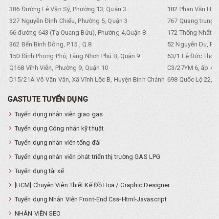
386 Đường Lê Văn Sỹ, Phường 13, Quận 3
182 Phan Văn Hân,
327 Nguyễn Đình Chiểu, Phường 5, Quận 3
767 Quang trung, 
66 đường 643 (Tạ Quang Bửu), Phường 4,Quận 8
172 Thống Nhất. P
362 Bến Bình Đông, P.15 , Q.8
52 Nguyễn Du, Ph
150 Đình Phong Phú, Tăng Nhơn Phú B, Quận 9
63/1 Lê Đức Thọ, 
Q168 Vĩnh Viễn, Phường 9, Quận 10
C3/27YM 6, ấp 4, 
D15/21A Võ Văn Vân, Xã Vĩnh Lộc B, Huyện Bình Chánh
698 Quốc Lộ 22, Tổ
GASTUTE TUYỂN DỤNG
Tuyển dụng nhân viên giao gas
Tuyển dụng Công nhân kỹ thuật
Tuyển dụng nhân viên tổng đài
Tuyển dụng nhân viên phát triển thị trường GAS LPG
Tuyển dụng tài xế
[HCM] Chuyên Viên Thiết Kế Đồ Họa / Graphic Designer
Tuyển dụng Nhân Viên Front-End Css-Html-Javascript
NHÂN VIÊN SEO