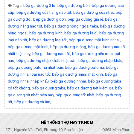
Tags:
bếp ga dương 3 lò
,
bếp ga dương bền
,
bếp ga dương cao
cấp
,
bếp ga dương của hãng nào tốt
,
bếp ga dương của nhật
,
bếp
ga dương đôi
,
bếp ga dương đơn
,
bếp ga dương giá rẻ
,
bếp ga
dương hãng nào tốt
,
bếp ga dương hồng ngoại taka
,
bếp ga dương
hồng ngoại
,
bếp ga dương kính
,
bếp ga dương là gì
,
bếp ga dương
loại nào tốt
,
bếp ga dương loại tốt
,
bếp ga dương mặt kính rinnai
,
bếp ga dương mặt kính
,
bếp ga dương mỏng
,
bếp ga dương nào tốt
nhất hiện nay
,
bếp ga dương nào tốt
,
bếp ga dương nên mua loại
nào
,
bếp ga dương nhập khẩu nhật bản
,
bếp ga dương nhập khẩu
,
bếp ga dương paloma nhật bản
,
bếp ga dương paloma
,
bếp ga
dương rinnai loại nào tốt
,
bếp ga dương rinnai mặt kính
,
bếp ga
dương rinnai nhập khẩu
,
bếp ga dương rinnai
,
bếp ga dương taka
có tốt không
,
bếp ga dương taka
,
bếp ga dương tiết kiệm ga
,
bếp
ga dương tốt nhất hiện nay
,
bếp ga dương tốt nhất
,
bếp ga dương
tốt
,
bếp ga dương và âm
,
HỆ THỐNG THỢ HAY TP.HCM
271, Nguyễn Văn Trỗi, Phường 10, Phú Nhuận
Q563 Minh Phụng,