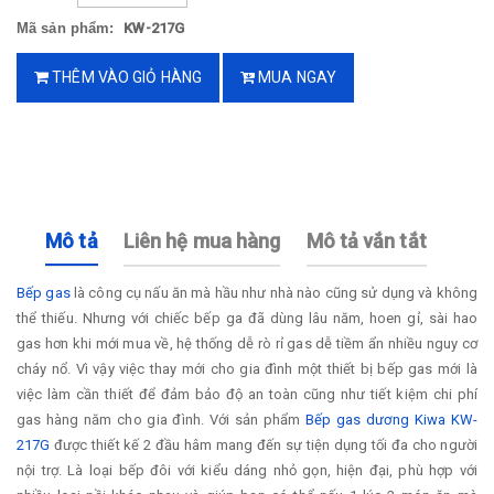
Mã sản phẩm:
KW-217G
THÊM VÀO GIỎ HÀNG
MUA NGAY
Mô tả
Liên hệ mua hàng
Mô tả vắn tắt
Bếp gas
là công cụ nấu ăn mà hầu như nhà nào cũng sử dụng và không
thể thiếu. Nhưng với chiếc bếp ga đã dùng lâu năm, hoen gỉ, sài hao
gas hơn khi mới mua về, hệ thống dễ rò rỉ gas dễ tiềm ẩn nhiều nguy cơ
cháy nổ. Vì vậy việc thay mới cho gia đình một thiết bị bếp gas mới là
việc làm cần thiết để đảm bảo độ an toàn cũng như tiết kiệm chi phí
gas hàng năm cho gia đình. Với sản phẩm
Bếp gas dương Kiwa KW-
217G
được thiết kế 2 đầu hâm mang đến sự tiện dụng tối đa cho người
nội trợ. Là loại bếp đôi với kiểu dáng nhỏ gọn, hiện đại, phù hợp với