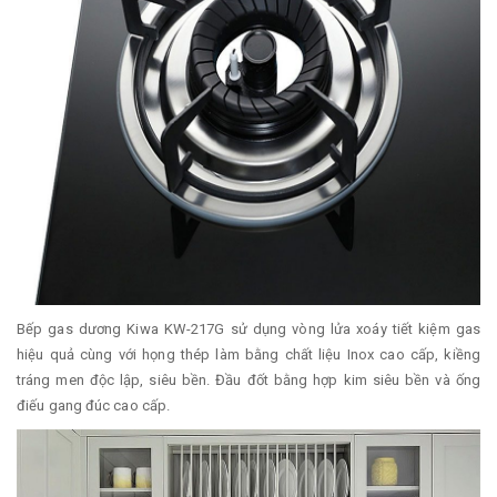
Bếp gas dương Kiwa KW-217G sử dụng vòng lửa xoáy tiết kiệm gas
hiệu quả cùng với họng thép làm bằng chất liệu Inox cao cấp, kiềng
tráng men độc lập, siêu bền. Đầu đốt bằng hợp kim siêu bền và ống
điếu gang đúc cao cấp.