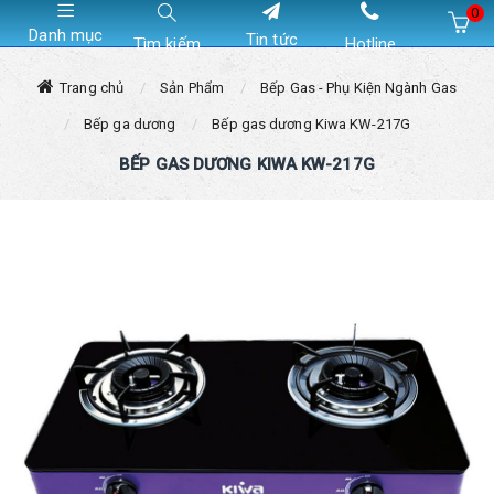
0
Danh mục
Tin tức
Tìm kiếm
Hotline
Hiện chưa có sản phẩm nào trong giỏ hàng của bạn
Trang chủ
Sản Phẩm
Bếp Gas - Phụ Kiện Ngành Gas
Bếp ga dương
Bếp gas dương Kiwa KW-217G
BẾP GAS DƯƠNG KIWA KW-217G