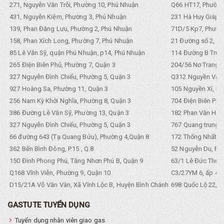
271, Nguyễn Văn Trỗi, Phường 10, Phú Nhuận
Q66 HT17, Phường
431, Nguyễn Kiệm, Phường 3, Phú Nhuận
231 Hà Huy Giáp, 
139, Phan Đăng Lưu, Phường 2, Phú Nhuận
71D/5 Kp7, Phường
158, Phan Xích Long, Phường 7, Phú Nhuận
21 Đường số 2, KP
85 Lê Văn Sỹ, quận Phú Nhuận, p14, Phú Nhuận
114 Đường B Trưng
265 Điện Biên Phủ, Phường 7, Quận 3
204/56 Nơ Trang L
327 Nguyễn Đình Chiểu, Phường 5, Quận 3
Q312 Nguyền Văn 
927 Hoàng Sa, Phường 11, Quận 3
105 Nguyền Xí, Ph
256 Nam Kỳ Khởi Nghĩa, Phường 8, Quận 3
704 Điện Biên Phũ 
386 Đường Lê Văn Sỹ, Phường 13, Quận 3
182 Phan Văn Hân,
327 Nguyễn Đình Chiểu, Phường 5, Quận 3
767 Quang trung, 
66 đường 643 (Tạ Quang Bửu), Phường 4,Quận 8
172 Thống Nhất. P
362 Bến Bình Đông, P.15 , Q.8
52 Nguyễn Du, Ph
150 Đình Phong Phú, Tăng Nhơn Phú B, Quận 9
63/1 Lê Đức Thọ, 
Q168 Vĩnh Viễn, Phường 9, Quận 10
C3/27YM 6, ấp 4, 
D15/21A Võ Văn Vân, Xã Vĩnh Lộc B, Huyện Bình Chánh
698 Quốc Lộ 22, Tổ
GASTUTE TUYỂN DỤNG
Tuyển dụng nhân viên giao gas