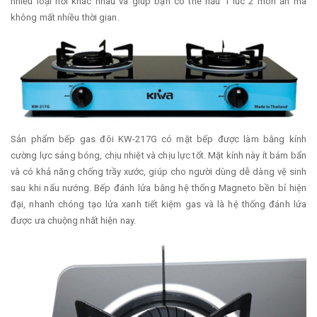
nhiều loại nồi khác nhau và giúp bạn có thể nấu 1 lúc 2 món ăn mà
không mất nhiều thời gian.
Sản phẩm bếp gas đôi KW-217G có mặt bếp được làm bằng kính
cường lực sáng bóng, chịu nhiệt và chịu lực tốt. Mặt kính này ít bám bẩn
và có khả năng chống trầy xước, giúp cho người dùng dễ dàng vệ sinh
sau khi nấu nướng. Bếp đánh lửa bằng hệ thống Magneto bền bỉ hiện
đại, nhanh chóng tạo lửa xanh tiết kiệm gas và là hệ thống đánh lửa
được ưa chuộng nhất hiện nay.