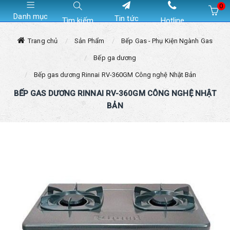
0
Danh mục
Tin tức
Tìm kiếm
Hotline
Hiện chưa có sản phẩm nào trong giỏ hàng của bạn
Trang chủ
Sản Phẩm
Bếp Gas - Phụ Kiện Ngành Gas
Bếp ga dương
Bếp gas dương Rinnai RV-360GM Công nghệ Nhật Bản
BẾP GAS DƯƠNG RINNAI RV-360GM CÔNG NGHỆ NHẬT
BẢN