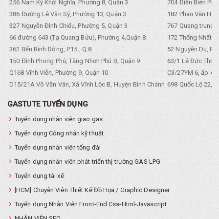
256 Nam Kỳ Khởi Nghĩa, Phường 8, Quận 3
704 Điện Biên Phũ 
386 Đường Lê Văn Sỹ, Phường 13, Quận 3
182 Phan Văn Hân,
327 Nguyễn Đình Chiểu, Phường 5, Quận 3
767 Quang trung, 
66 đường 643 (Tạ Quang Bửu), Phường 4,Quận 8
172 Thống Nhất. P
362 Bến Bình Đông, P.15 , Q.8
52 Nguyễn Du, Ph
150 Đình Phong Phú, Tăng Nhơn Phú B, Quận 9
63/1 Lê Đức Thọ, 
Q168 Vĩnh Viễn, Phường 9, Quận 10
C3/27YM 6, ấp 4, 
D15/21A Võ Văn Vân, Xã Vĩnh Lộc B, Huyện Bình Chánh
698 Quốc Lộ 22, Tổ
GASTUTE TUYỂN DỤNG
Tuyển dụng nhân viên giao gas
Tuyển dụng Công nhân kỹ thuật
Tuyển dụng nhân viên tổng đài
Tuyển dụng nhân viên phát triển thị trường GAS LPG
Tuyển dụng tài xế
[HCM] Chuyên Viên Thiết Kế Đồ Họa / Graphic Designer
Tuyển dụng Nhân Viên Front-End Css-Html-Javascript
NHÂN VIÊN SEO