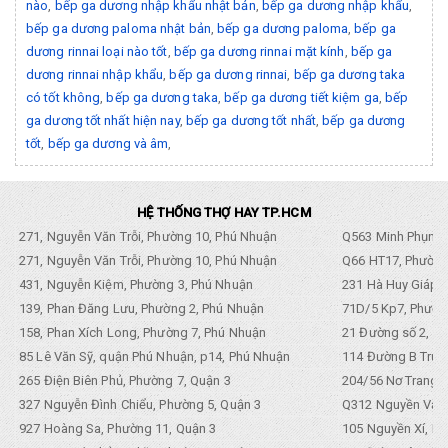
nào
,
bếp ga dương nhập khẩu nhật bản
,
bếp ga dương nhập khẩu
,
bếp ga dương paloma nhật bản
,
bếp ga dương paloma
,
bếp ga
dương rinnai loại nào tốt
,
bếp ga dương rinnai mặt kính
,
bếp ga
dương rinnai nhập khẩu
,
bếp ga dương rinnai
,
bếp ga dương taka
có tốt không
,
bếp ga dương taka
,
bếp ga dương tiết kiệm ga
,
bếp
ga dương tốt nhất hiện nay
,
bếp ga dương tốt nhất
,
bếp ga dương
tốt
,
bếp ga dương và âm
,
HỆ THỐNG THỢ HAY TP.HCM
271, Nguyễn Văn Trỗi, Phường 10, Phú Nhuận
Q563 Minh Phụng,
271, Nguyễn Văn Trỗi, Phường 10, Phú Nhuận
Q66 HT17, Phường
431, Nguyễn Kiệm, Phường 3, Phú Nhuận
231 Hà Huy Giáp, 
139, Phan Đăng Lưu, Phường 2, Phú Nhuận
71D/5 Kp7, Phường
158, Phan Xích Long, Phường 7, Phú Nhuận
21 Đường số 2, KP
85 Lê Văn Sỹ, quận Phú Nhuận, p14, Phú Nhuận
114 Đường B Trưng
265 Điện Biên Phủ, Phường 7, Quận 3
204/56 Nơ Trang L
327 Nguyễn Đình Chiểu, Phường 5, Quận 3
Q312 Nguyền Văn 
927 Hoàng Sa, Phường 11, Quận 3
105 Nguyền Xí, Ph