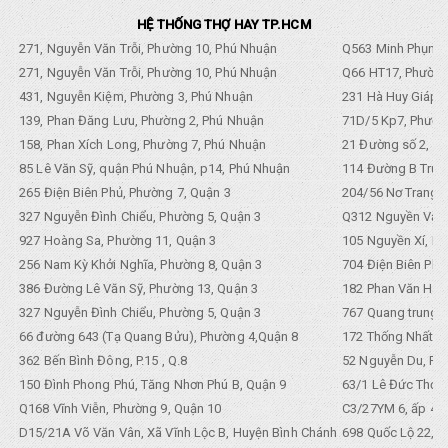
HỆ THỐNG THỢ HAY TP.HCM
271, Nguyễn Văn Trỗi, Phường 10, Phú Nhuận
Q563 Minh Phụng,
271, Nguyễn Văn Trỗi, Phường 10, Phú Nhuận
Q66 HT17, Phường
431, Nguyễn Kiệm, Phường 3, Phú Nhuận
231 Hà Huy Giáp, 
139, Phan Đăng Lưu, Phường 2, Phú Nhuận
71D/5 Kp7, Phường
158, Phan Xích Long, Phường 7, Phú Nhuận
21 Đường số 2, KP
85 Lê Văn Sỹ, quận Phú Nhuận, p14, Phú Nhuận
114 Đường B Trưng
265 Điện Biên Phủ, Phường 7, Quận 3
204/56 Nơ Trang L
327 Nguyễn Đình Chiểu, Phường 5, Quận 3
Q312 Nguyền Văn 
927 Hoàng Sa, Phường 11, Quận 3
105 Nguyền Xí, Ph
256 Nam Kỳ Khởi Nghĩa, Phường 8, Quận 3
704 Điện Biên Phũ 
386 Đường Lê Văn Sỹ, Phường 13, Quận 3
182 Phan Văn Hân,
327 Nguyễn Đình Chiểu, Phường 5, Quận 3
767 Quang trung, 
66 đường 643 (Tạ Quang Bửu), Phường 4,Quận 8
172 Thống Nhất. P
362 Bến Bình Đông, P.15 , Q.8
52 Nguyễn Du, Ph
150 Đình Phong Phú, Tăng Nhơn Phú B, Quận 9
63/1 Lê Đức Thọ, 
Q168 Vĩnh Viễn, Phường 9, Quận 10
C3/27YM 6, ấp 4, 
D15/21A Võ Văn Vân, Xã Vĩnh Lộc B, Huyện Bình Chánh
698 Quốc Lộ 22, Tổ