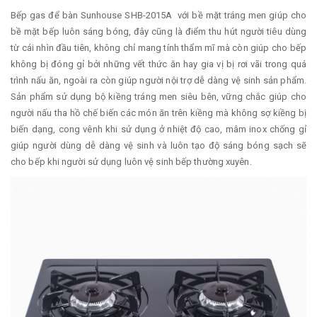
Bếp gas để bàn Sunhouse SHB-2015A với bề mặt tráng men giúp cho
bề mặt bếp luôn sáng bóng, đây cũng là điểm thu hút người tiêu dùng
từ cái nhìn đầu tiên, không chỉ mang tính thẩm mĩ mà còn giúp cho bếp
không bị đóng gỉ bởi những vết thức ăn hay gia vị bị rơi vãi trong quá
trình nấu ăn, ngoài ra còn giúp người nội trợ dễ dàng vệ sinh sản phẩm.
Sản phẩm sử dụng bộ kiềng tráng men siêu bên, vững chắc giúp cho
người nấu tha hồ chế biến các món ăn trên kiềng mà không sợ kiềng bị
biến dạng, cong vênh khi sử dụng ở nhiệt độ cao, mâm inox chống gỉ
giúp người dùng dễ dàng vệ sinh và luôn tạo độ sáng bóng sạch sẽ
cho bếp khi người sử dụng luôn vệ sinh bếp thường xuyên.