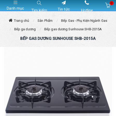
0
Danh mục
Tin tức
Tìm kiếm
Hotline
Hiện chưa có sản phẩm nào trong giỏ hàng của bạn
Trang chủ
Sản Phẩm
Bếp Gas - Phụ Kiện Ngành Gas
Bếp ga dương
Bếp gas dương Sunhouse SHB-2015A
BẾP GAS DƯƠNG SUNHOUSE SHB-2015A