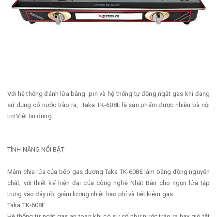
Với hệ thống đánh lửa bằng pin và hệ thống tự động ngắt gas khi đang
sử dụng có nước trào ra, Taka TK-608E là sản phẩm được nhiều bà nội
trợ Việt tin dùng.
TÍNH NĂNG NỔI BẬT
Mâm chia lửa của bếp gas dương Taka TK-608E làm bằng đồng nguyên
chất, với thiết kế hiện đại của công nghệ Nhật Bản cho ngọn lửa tập
trung vào đáy nồi giảm lượng nhiệt hao phí và tiết kiệm gas.
Taka TK-608E
Hệ thống tự ngắt gas an toàn khi có sự cố như nước trào ra hay gió tắt