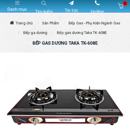
0
Danh mục
Tin tức
Tìm kiếm
Hotline
Hiện chưa có sản phẩm nào trong giỏ hàng của bạn
Trang chủ
Sản Phẩm
Bếp Gas - Phụ Kiện Ngành Gas
Bếp ga dương
Bếp gas dương Taka TK-608E
BẾP GAS DƯƠNG TAKA TK-608E