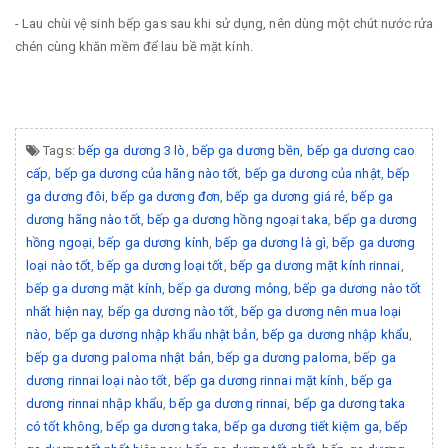
- Lau chùi vệ sinh bếp gas sau khi sử dụng, nên dùng một chút nước rửa
chén cùng khăn mềm để lau bề mặt kính.
Tags:
bếp ga dương 3 lò
,
bếp ga dương bền
,
bếp ga dương cao
cấp
,
bếp ga dương của hãng nào tốt
,
bếp ga dương của nhật
,
bếp
ga dương đôi
,
bếp ga dương đơn
,
bếp ga dương giá rẻ
,
bếp ga
dương hãng nào tốt
,
bếp ga dương hồng ngoại taka
,
bếp ga dương
hồng ngoại
,
bếp ga dương kính
,
bếp ga dương là gì
,
bếp ga dương
loại nào tốt
,
bếp ga dương loại tốt
,
bếp ga dương mặt kính rinnai
,
bếp ga dương mặt kính
,
bếp ga dương mỏng
,
bếp ga dương nào tốt
nhất hiện nay
,
bếp ga dương nào tốt
,
bếp ga dương nên mua loại
nào
,
bếp ga dương nhập khẩu nhật bản
,
bếp ga dương nhập khẩu
,
bếp ga dương paloma nhật bản
,
bếp ga dương paloma
,
bếp ga
dương rinnai loại nào tốt
,
bếp ga dương rinnai mặt kính
,
bếp ga
dương rinnai nhập khẩu
,
bếp ga dương rinnai
,
bếp ga dương taka
có tốt không
,
bếp ga dương taka
,
bếp ga dương tiết kiệm ga
,
bếp