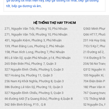
ga dương tốt nhất hiện nay
,
bếp ga dương tốt nhất
,
bếp ga dương
tốt
,
bếp ga dương và âm
,
HỆ THỐNG THỢ HAY TP.HCM
271, Nguyễn Văn Trỗi, Phường 10, Phú Nhuận
Q563 Minh Phụng,
271, Nguyễn Văn Trỗi, Phường 10, Phú Nhuận
Q66 HT17, Phường
431, Nguyễn Kiệm, Phường 3, Phú Nhuận
231 Hà Huy Giáp, 
139, Phan Đăng Lưu, Phường 2, Phú Nhuận
71D/5 Kp7, Phường
158, Phan Xích Long, Phường 7, Phú Nhuận
21 Đường số 2, KP
85 Lê Văn Sỹ, quận Phú Nhuận, p14, Phú Nhuận
114 Đường B Trưng
265 Điện Biên Phủ, Phường 7, Quận 3
204/56 Nơ Trang L
327 Nguyễn Đình Chiểu, Phường 5, Quận 3
Q312 Nguyền Văn 
927 Hoàng Sa, Phường 11, Quận 3
105 Nguyền Xí, Ph
256 Nam Kỳ Khởi Nghĩa, Phường 8, Quận 3
704 Điện Biên Phũ 
386 Đường Lê Văn Sỹ, Phường 13, Quận 3
182 Phan Văn Hân,
327 Nguyễn Đình Chiểu, Phường 5, Quận 3
767 Quang trung, 
66 đường 643 (Tạ Quang Bửu), Phường 4,Quận 8
172 Thống Nhất. P
362 Bến Bình Đông, P.15 , Q.8
52 Nguyễn Du, Ph