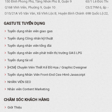
150 Đình Phong Phú, Tăng Nhơn Phú B, Quận 9
63/1 Lê Đức Thọ, 
Q168 Vĩnh Viễn, Phường 9, Quận 10
C3/27YM 6, ấp 4, 
D15/21A Võ Văn Vân, Xã Vĩnh Lộc B, Huyện Bình Chánh
698 Quốc Lộ 22, Tổ
GASTUTE TUYỂN DỤNG
Tuyển dụng nhân viên giao gas
Tuyển dụng Công nhân kỹ thuật
Tuyển dụng nhân viên tổng đài
Tuyển dụng nhân viên phát triển thị trường GAS LPG
Tuyển dụng tài xế
[HCM] Chuyên Viên Thiết Kế Đồ Họa / Graphic Designer
Tuyển dụng Nhân Viên Front-End Css-Html-Javascript
NHÂN VIÊN SEO
Nhân viên Content Marketing
CHĂM SÓC KHÁCH HÀNG
Giới Thiệu