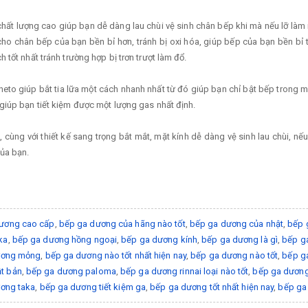
ất lượng cao giúp bạn dễ dàng lau chùi vệ sinh chân bếp khi mà nếu lỡ làm 
cho chân bếp của bạn bền bỉ hơn, tránh bị oxi hóa, giúp bếp của bạn bền bỉ t
tốt nhất tránh trường hợp bị trơn trượt làm đổ.
to giúp bắt tia lữa một cách nhanh nhất từ đó giúp bạn chỉ bật bếp trong một
giúp bạn tiết kiệm được một lượng gas nhất định.
, cùng với thiết kế sang trọng bắt mắt, mặt kính dễ dàng vệ sinh lau chùi,
ủa bạn.
ương cao cấp
,
bếp ga dương của hãng nào tốt
,
bếp ga dương của nhật
,
bếp 
ka
,
bếp ga dương hồng ngoại
,
bếp ga dương kính
,
bếp ga dương là gì
,
bếp ga
ương mỏng
,
bếp ga dương nào tốt nhất hiện nay
,
bếp ga dương nào tốt
,
bếp g
t bản
,
bếp ga dương paloma
,
bếp ga dương rinnai loại nào tốt
,
bếp ga dương 
ơng taka
,
bếp ga dương tiết kiệm ga
,
bếp ga dương tốt nhất hiện nay
,
bếp ga 