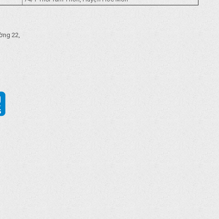
ờng 22,