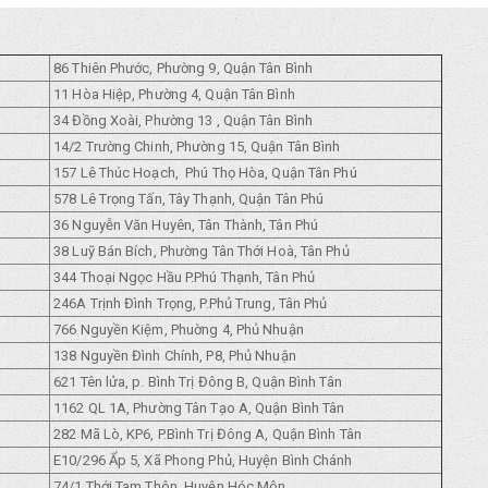
86 Thiên Phước, Phường 9, Quận Tân Bình
11 Hòa Hiệp, Phường 4, Quận Tân Bình
34 Đồng Xoài, Phường 13 , Quận Tân Bình
14/2 Trường Chinh, Phường 15, Quận Tân Bình
157 Lê Thúc Hoạch, Phú Thọ Hòa, Quận Tân Phú
578 Lê Trọng Tấn, Tây Thạnh, Quận Tân Phú
36 Nguyễn Văn Huyên, Tân Thành, Tân Phú
38 Luỹ Bán Bích, Phường Tân Thới Hoà, Tân Phủ
344 Thoại Ngọc Hầu P.Phú Thạnh, Tân Phủ
246A Trịnh Đình Trọng, P.Phủ Trung, Tân Phủ
766 Nguyền Kiệm, Phuờng 4, Phủ Nhuận
138 Nguyền Đình Chính, P8, Phủ Nhuận
621 Tên lửa, p. Bình Trị Đông B, Quận Bình Tân
1162 QL 1A, Phường Tân Tạo A, Quận Bình Tân
282 Mã Lò, KP6, P.Bình Trị Đông A, Quận Bình Tân
E10/296 Ẩp 5, Xã Phong Phủ, Huyện Bình Chánh
74/1 Thới Tam Thôn, Huyện Hóc Môn