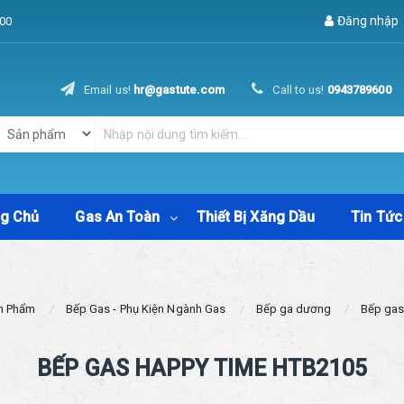
Đăng nhập
00
Email us!
hr@gastute.com
Call to us!
0943789600
ng Chủ
Gas An Toàn
Thiết Bị Xăng Dầu
Tin Tức
n Phẩm
Bếp Gas - Phụ Kiện Ngành Gas
Bếp ga dương
Bếp gas
BẾP GAS HAPPY TIME HTB2105