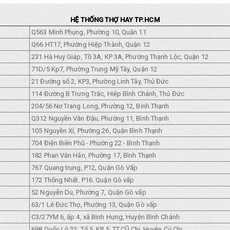
HỆ THỐNG THỢ HAY TP.HCM
Q563 Minh Phụng, Phường 10, Quận 11
Q66 HT17, Phường Hiệp Thành, Quận 12
231 Hà Huy Giáp, Tồ 3A, KP 3A, Phường Thạnh Lộc, Quận 12
71D/5 Kp7, Phường Trung Mỹ Tây, Quận 12
21 Đường số 2, KP3, Phường Linh Tây, Thủ Đức
114 Đường B Trưng Trắc, Hiệp Bình Chánh, Thủ Đức
204/56 Nơ Trang Long, Phường 12, Binh Thạnh
Q312 Nguyền Văn Đậu, Phường 11, Bình Thạnh
105 Nguyền Xí, Phường 26, Quận Bình Thạnh
704 Điện Biên Phũ - Phường 22 - Bình Thạnh
182 Phan Văn Hân, Phường 17, Bình Thạnh
767 Quang trung, P12, Quận Gò Vấp
172 Thống Nhất. P16. Quận Gò vấp
52 Nguyễn Du, Phường 7, Quận Gò vấp
63/1 Lê Đức Thọ, Phường 13, Quận Gò vấp
C3/27YM 6, ấp 4, xã Binh Hưng, Huyện Bình Chánh
698 Quốc Lộ 22, Tổ 5, KP 5, TT.CŨ Chi, Huyện Củ Chi