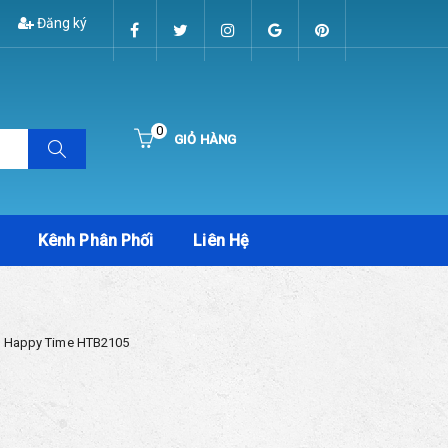
Đăng ký
0
GIỎ HÀNG
Hiện chưa có sản phẩm nào trong giỏ hàng của bạn
Kênh Phân Phối
Liên Hệ
 Happy Time HTB2105