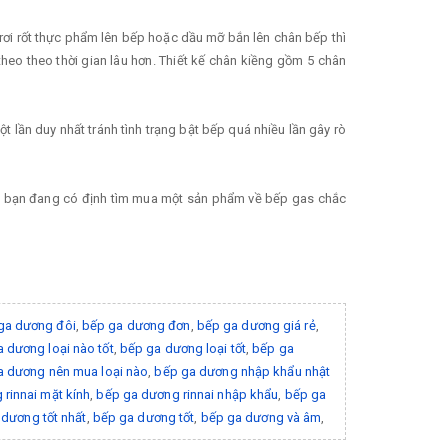
rơi rốt thực phẩm lên bếp hoặc dầu mỡ bắn lên chân bếp thì
heo theo thời gian lâu hơn. Thiết kế chân kiềng gồm 5 chân
 lần duy nhất tránh tình trạng bật bếp quá nhiều lần gây rò
 nếu bạn đang có định tìm mua một sản phẩm về bếp gas chắc
ga dương đôi
,
bếp ga dương đơn
,
bếp ga dương giá rẻ
,
 dương loại nào tốt
,
bếp ga dương loại tốt
,
bếp ga
a dương nên mua loại nào
,
bếp ga dương nhập khẩu nhật
rinnai mặt kính
,
bếp ga dương rinnai nhập khẩu
,
bếp ga
dương tốt nhất
,
bếp ga dương tốt
,
bếp ga dương và âm
,