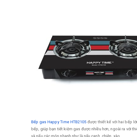
Bếp gas Happy Time HTB2105
được thiết kế với hai bếp l
bếp, giúp bạn tiết kiệm gas được nhiều hơn, ngoài ra với th
và nấu các món nhanh như là nấu canh, chiên, xào, ...