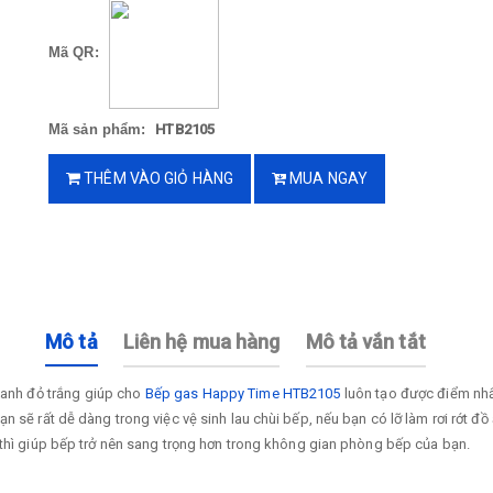
Mã QR:
Mã sản phẩm:
HTB2105
THÊM VÀO GIỎ HÀNG
MUA NGAY
Mô tả
Liên hệ mua hàng
Mô tả vắn tắt
 xanh đỏ trắng giúp cho
Bếp gas Happy Time HTB2105
luôn tạo được điểm nhấ
 sẽ rất dễ dàng trong việc vệ sinh lau chùi bếp, nếu bạn có lỡ làm rơi rớt đồ ă
h thì giúp bếp trở nên sang trọng hơn trong không gian phòng bếp của bạn.