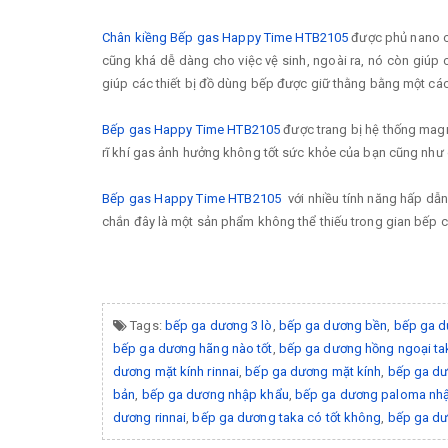
Chân kiềng Bếp gas Happy Time HTB2105
được phủ nano ch
cũng khá dễ dàng cho việc vệ sinh, ngoài ra, nó còn giúp 
giúp các thiết bị đồ dùng bếp được giữ thằng bằng một cách 
Bếp gas Happy Time HTB2105
được trang bị hệ thống magne
rĩ khí gas ảnh hưởng không tốt sức khỏe của bạn cũng như 
Bếp gas Happy Time HTB2105
với nhiều tính năng hấp dẫn
chắn đây là một sản phẩm không thể thiếu trong gian bếp c
Tags:
bếp ga dương 3 lò
,
bếp ga dương bền
,
bếp ga d
bếp ga dương hãng nào tốt
,
bếp ga dương hồng ngoại ta
dương mặt kính rinnai
,
bếp ga dương mặt kính
,
bếp ga d
bản
,
bếp ga dương nhập khẩu
,
bếp ga dương paloma nhậ
dương rinnai
,
bếp ga dương taka có tốt không
,
bếp ga dư