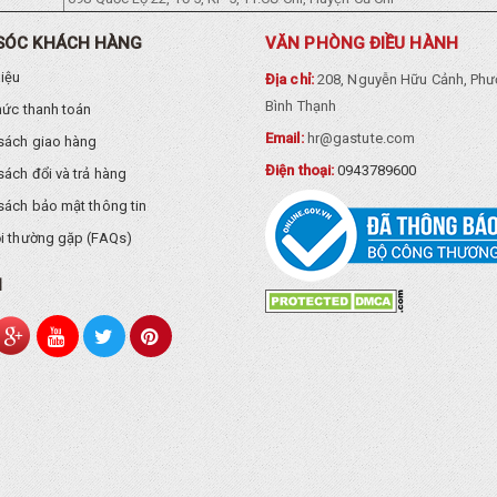
SÓC KHÁCH HÀNG
VĂN PHÒNG ĐIỀU HÀNH
hiệu
Địa chỉ:
208, Nguyễn Hữu Cảnh, Phư
Bình Thạnh
hức thanh toán
Email:
hr@gastute.com
sách giao hàng
Điện thoại:
0943789600
sách đổi và trả hàng
sách bảo mật thông tin
i thường gặp (FAQs)
I