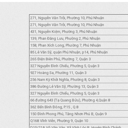
271, Nguyễn Văn Trỗi, Phường 10, Phú Nhuận
271, Nguyễn Văn Trỗi, Phường 10, Phú Nhuận
431, Nguyễn Kiệm, Phường 3, Phú Nhuận
139, Phan Đăng Lưu, Phường 2, Phú Nhuận
158, Phan Xích Long, Phường 7, Phú Nhuận
85 Lê Văn Sỹ, quận Phú Nhuận, p14, Phú Nhuận
265 Điện Biên Phủ, Phường 7, Quận 3
327 Nguyễn Đình Chiểu, Phường 5, Quận 3
927 Hoàng Sa, Phường 11, Quận 3
256 Nam Kỳ Khởi Nghĩa, Phường 8, Quận 3
386 Đường Lê Văn Sỹ, Phường 13, Quận 3
327 Nguyễn Đình Chiểu, Phường 5, Quận 3
66 đường 643 (Tạ Quang Bửu), Phường 4,Quận 8
362 Bến Bình Đông, P.15 , Q.8
150 Đình Phong Phú, Tăng Nhơn Phú B, Quận 9
Q168 Vĩnh Viễn, Phường 9, Quận 10
D15/21A Võ Văn Vân, Xã Vĩnh Lộc B, Huyện Bình Chánh