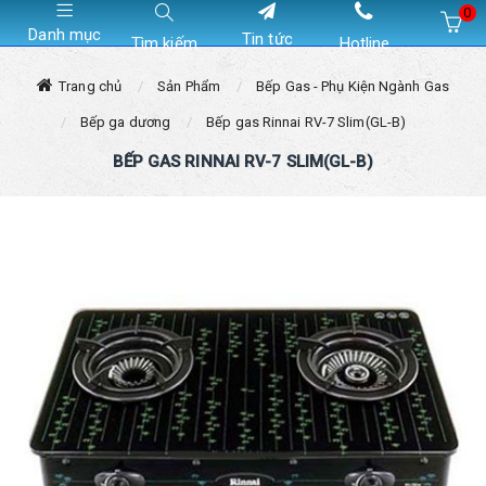
0
Danh mục
Tin tức
Tìm kiếm
Hotline
Hiện chưa có sản phẩm nào trong giỏ hàng của bạn
Trang chủ
Sản Phẩm
Bếp Gas - Phụ Kiện Ngành Gas
Bếp ga dương
Bếp gas Rinnai RV-7 Slim(GL-B)
BẾP GAS RINNAI RV-7 SLIM(GL-B)