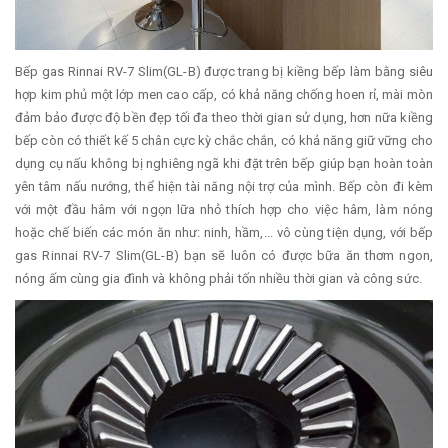
Bếp gas Rinnai RV-7 Slim(GL-B) được trang bị kiềng bếp làm bằng siêu
hợp kim phủ một lớp men cao cấp, có khả năng chống hoen rỉ, mài mòn
đảm bảo được độ bền đẹp tối đa theo thời gian sử dụng, hơn nữa kiềng
bếp còn có thiết kế 5 chân cực kỳ chắc chắn, có khả năng giữ vững cho
dụng cụ nấu không bị nghiêng ngã khi đặt trên bếp giúp bạn hoàn toàn
yên tâm nấu nướng, thể hiện tài năng nội trợ của mình. Bếp còn đi kèm
với một đầu hâm với ngọn lữa nhỏ thích hợp cho việc hâm, làm nóng
hoặc chế biến các món ăn như: ninh, hầm,... vô cùng tiện dụng, với bếp
gas Rinnai RV-7 Slim(GL-B) bạn sẽ luôn có được bữa ăn thơm ngon,
nóng ấm cùng gia đình và không phải tốn nhiều thời gian và công sức.