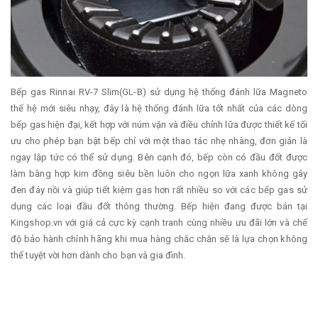
Bếp gas Rinnai RV-7 Slim(GL-B) sử dụng hệ thống đánh lữa Magneto
thế hệ mới siêu nhạy, đây là hệ thống đánh lữa tốt nhất của các dòng
bếp gas hiện đại, kết hợp với núm vặn và điều chỉnh lữa được thiết kế tối
ưu cho phép bạn bật bếp chỉ với một thao tác nhẹ nhàng, đơn giản là
ngay lập tức có thể sử dụng. Bên cạnh đó, bếp còn có đầu đốt được
làm bằng hợp kim đồng siêu bền luôn cho ngọn lữa xanh không gây
đen đáy nồi và giúp tiết kiệm gas hơn rất nhiều so với các bếp gas sử
dụng các loại đầu đốt thông thường. Bếp hiện đang được bán tại
Kingshop.vn với giá cả cực kỳ cạnh tranh cùng nhiều ưu đãi lớn và chế
độ bảo hành chính hãng khi mua hàng chắc chắn sẽ là lựa chọn không
thể tuyệt vời hơn dành cho bạn và gia đình.