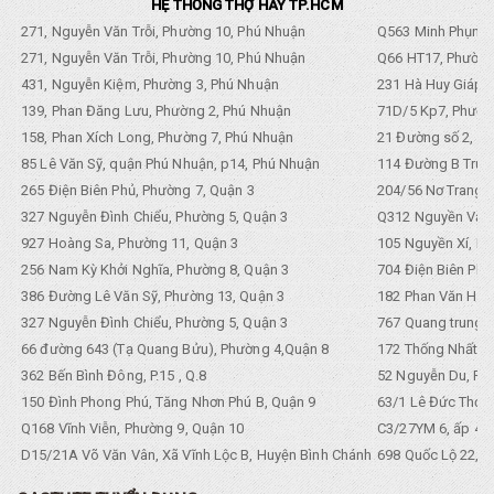
HỆ THỐNG THỢ HAY TP.HCM
271, Nguyễn Văn Trỗi, Phường 10, Phú Nhuận
Q563 Minh Phụng,
271, Nguyễn Văn Trỗi, Phường 10, Phú Nhuận
Q66 HT17, Phường
431, Nguyễn Kiệm, Phường 3, Phú Nhuận
231 Hà Huy Giáp, 
139, Phan Đăng Lưu, Phường 2, Phú Nhuận
71D/5 Kp7, Phường
158, Phan Xích Long, Phường 7, Phú Nhuận
21 Đường số 2, KP
85 Lê Văn Sỹ, quận Phú Nhuận, p14, Phú Nhuận
114 Đường B Trưng
265 Điện Biên Phủ, Phường 7, Quận 3
204/56 Nơ Trang L
327 Nguyễn Đình Chiểu, Phường 5, Quận 3
Q312 Nguyền Văn 
927 Hoàng Sa, Phường 11, Quận 3
105 Nguyền Xí, Ph
256 Nam Kỳ Khởi Nghĩa, Phường 8, Quận 3
704 Điện Biên Phũ 
386 Đường Lê Văn Sỹ, Phường 13, Quận 3
182 Phan Văn Hân,
327 Nguyễn Đình Chiểu, Phường 5, Quận 3
767 Quang trung, 
66 đường 643 (Tạ Quang Bửu), Phường 4,Quận 8
172 Thống Nhất. P
362 Bến Bình Đông, P.15 , Q.8
52 Nguyễn Du, Ph
150 Đình Phong Phú, Tăng Nhơn Phú B, Quận 9
63/1 Lê Đức Thọ, 
Q168 Vĩnh Viễn, Phường 9, Quận 10
C3/27YM 6, ấp 4, 
D15/21A Võ Văn Vân, Xã Vĩnh Lộc B, Huyện Bình Chánh
698 Quốc Lộ 22, Tổ