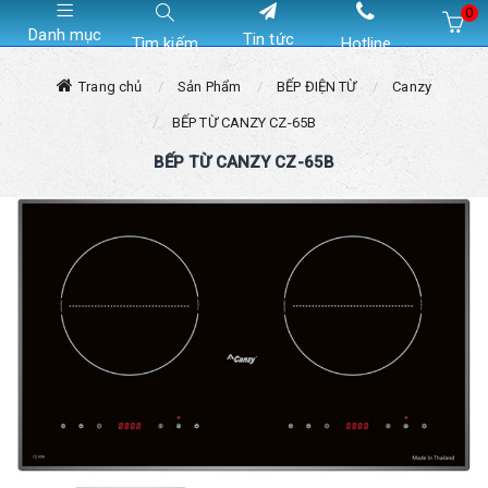
0
Danh mục
Tin tức
Tìm kiếm
Hotline
Hiện chưa có sản phẩm nào trong giỏ hàng của bạn
Trang chủ
Sản Phẩm
BẾP ĐIỆN TỪ
Canzy
BẾP TỪ CANZY CZ-65B
BẾP TỪ CANZY CZ-65B