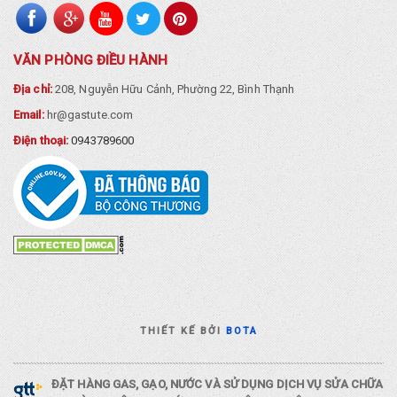
VĂN PHÒNG ĐIỀU HÀNH
Địa chỉ:
208, Nguyễn Hữu Cảnh, Phường 22, Bình Thạnh
Email:
hr@gastute.com
Điện thoại:
0943789600
THIẾT KẾ BỞI
BOTA
ĐẶT HÀNG GAS, GẠO, NƯỚC VÀ SỬ DỤNG DỊCH VỤ SỬA CHỮA