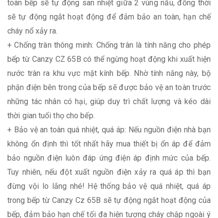
toàn bếp sẽ tự động san nhiệt giữa 2 vùng nấu, đồng thời
sẽ tự động ngắt hoạt động để đảm bảo an toàn, hạn chế
cháy nổ xảy ra.
+ Chống tràn thông minh: Chống tràn là tính năng cho phép
bếp từ Canzy CZ 65B có thể ngừng hoạt động khi xuất hiện
nước tràn ra khu vực mặt kính bếp. Nhờ tính năng này, bộ
phận điện bên trong của bếp sẽ được bảo vệ an toàn trước
những tác nhân có hại, giúp duy trì chất lượng và kéo dài
thời gian tuổi thọ cho bếp.
+ Bảo vệ an toàn quá nhiệt, quá áp: Nếu nguồn điện nhà bạn
không ổn định thì tốt nhất hãy mua thiết bị ổn áp để đảm
bảo nguồn điện luôn đáp ứng điện áp định mức của bếp.
Tuy nhiên, nếu đột xuất nguồn điện xảy ra quá áp thì bạn
đừng vội lo lắng nhé! Hệ thống bảo vệ quá nhiệt, quá áp
trong bếp từ Canzy Cz 65B sẽ tự động ngắt hoạt động của
bếp, đảm bảo hạn chế tối đa hiện tượng cháy chập ngoài ý