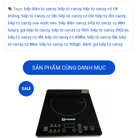
Tags:
bếp điện từ canzy
,
bếp từ canzy
,
bếp từ canzy có tốt
không
,
bếp từ canzy cz 08i
,
bếp từ canzy cz 06i
,
bếp từ đôi canzy
,
bếp từ canzy của nước nào
,
bếp điện canzy
,
bếp từ canzy cz 88si
luxury
,
giá bếp từ canzy
,
bếp từ canzy cz 930i
,
bếp từ canzy 3002ss
,
bếp từ canzy cz i89
,
bếp từ canzy cz 858lsi
,
bếp từ canzy 08i
,
bếp
từ canzy cz 88id
,
bếp từ canzy cz 900gb
,
đánh giá bếp từ canzy
SẢN PHẨM CÙNG DANH MỤC
SALE