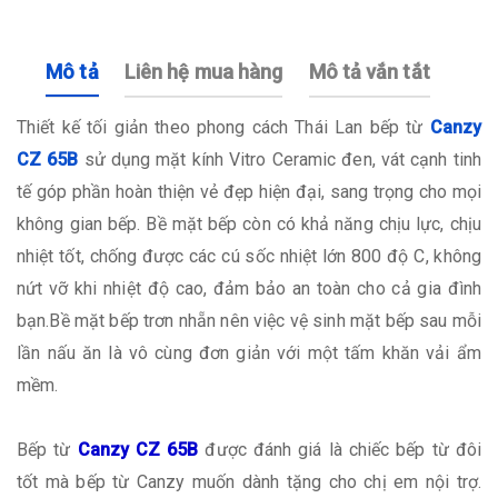
Mô tả
Liên hệ mua hàng
Mô tả vắn tắt
Thiết kế tối giản theo phong cách Thái Lan bếp từ
Canzy
CZ 65B
sử dụng mặt kính Vitro Ceramic đen, vát cạnh tinh
tế góp phần hoàn thiện vẻ đẹp hiện đại, sang trọng cho mọi
không gian bếp. Bề mặt bếp còn có khả năng chịu lực, chịu
nhiệt tốt, chống được các cú sốc nhiệt lớn 800 độ C, không
nứt vỡ khi nhiệt độ cao, đảm bảo an toàn cho cả gia đình
bạn.Bề mặt bếp trơn nhẵn nên việc vệ sinh mặt bếp sau mỗi
lần nấu ăn là vô cùng đơn giản với một tấm khăn vải ẩm
mềm.
Bếp từ
Canzy CZ 65B
được đánh giá là chiếc bếp từ đôi
tốt mà bếp từ Canzy muốn dành tặng cho chị em nội trợ.