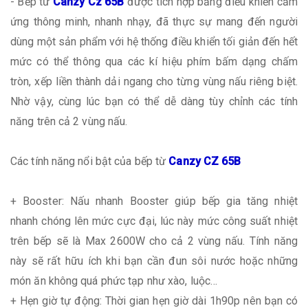
- Bếp từ
Canzy Cz 65B
được tích hợp bảng điều khiển cảm
ứng thông minh, nhanh nhạy, đã thực sự mang đến người
dùng một sản phẩm với hệ thống điều khiển tối giản đến hết
mức có thể thông qua các kí hiệu phím bấm dạng chấm
tròn, xếp liền thành dải ngang cho từng vùng nấu riêng biệt.
Nhờ vậy, cùng lúc bạn có thể dễ dàng tùy chỉnh các tính
năng trên cả 2 vùng nấu.
Các tính năng nổi bật của bếp từ
Canzy CZ 65B
+ Booster: Nấu nhanh Booster giúp bếp gia tăng nhiệt
nhanh chóng lên mức cực đại, lúc này mức công suất nhiệt
trên bếp sẽ là Max 2600W cho cả 2 vùng nấu. Tính năng
này sẽ rất hữu ích khi bạn cần đun sôi nước hoặc những
món ăn không quá phức tạp như xào, luộc…
+ Hẹn giờ tự động: Thời gian hẹn giờ dài 1h90p nên bạn có