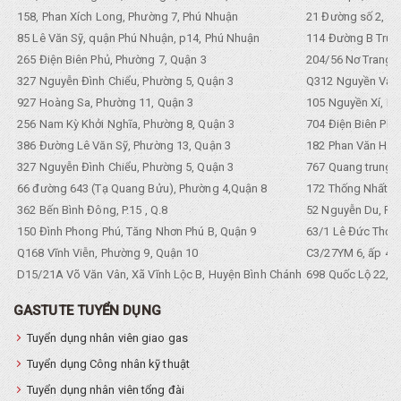
158, Phan Xích Long, Phường 7, Phú Nhuận
21 Đường số 2, KP
85 Lê Văn Sỹ, quận Phú Nhuận, p14, Phú Nhuận
114 Đường B Trưng
265 Điện Biên Phủ, Phường 7, Quận 3
204/56 Nơ Trang L
327 Nguyễn Đình Chiểu, Phường 5, Quận 3
Q312 Nguyền Văn 
927 Hoàng Sa, Phường 11, Quận 3
105 Nguyền Xí, Ph
256 Nam Kỳ Khởi Nghĩa, Phường 8, Quận 3
704 Điện Biên Phũ 
386 Đường Lê Văn Sỹ, Phường 13, Quận 3
182 Phan Văn Hân,
327 Nguyễn Đình Chiểu, Phường 5, Quận 3
767 Quang trung, 
66 đường 643 (Tạ Quang Bửu), Phường 4,Quận 8
172 Thống Nhất. P
362 Bến Bình Đông, P.15 , Q.8
52 Nguyễn Du, Ph
150 Đình Phong Phú, Tăng Nhơn Phú B, Quận 9
63/1 Lê Đức Thọ, 
Q168 Vĩnh Viễn, Phường 9, Quận 10
C3/27YM 6, ấp 4, 
D15/21A Võ Văn Vân, Xã Vĩnh Lộc B, Huyện Bình Chánh
698 Quốc Lộ 22, Tổ
GASTUTE TUYỂN DỤNG
Tuyển dụng nhân viên giao gas
Tuyển dụng Công nhân kỹ thuật
Tuyển dụng nhân viên tổng đài