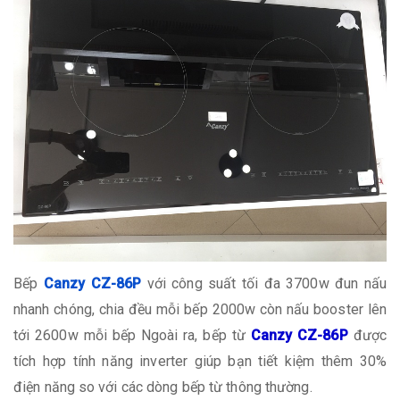
Bếp
Canzy CZ-86P
với công suất tối đa 3700w đun nấu
nhanh chóng, chia đều mỗi bếp 2000w còn nấu booster lên
tới 2600w mỗi bếp Ngoài ra, bếp từ
Canzy CZ-86P
được
tích hợp tính năng inverter giúp bạn tiết kiệm thêm 30%
điện năng so với các dòng bếp từ thông thường.