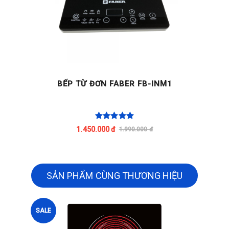
BẾP TỪ ĐƠN FABER FB-INM1
1.450.000 đ
1.990.000 đ
SẢN PHẨM CÙNG THƯƠNG HIỆU
SALE