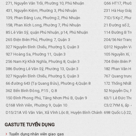
271, Nguyễn Văn Trỗi, Phường 10, Phú Nhuận
Q66 HT17, Phường
431, Nguyễn Kiệm, Phường 3, Phú Nhuận
231 Hà Huy Giáp, 
139, Phan Đăng Lưu, Phường 2, Phú Nhuận
71D/5 Kp7, Phường
158, Phan Xích Long, Phường 7, Phú Nhuận
21 Đường số 2, KP
85 Lê Văn Sỹ, quận Phú Nhuận, p14, Phú Nhuận
114 Đường B Trưng
265 Điện Biên Phủ, Phường 7, Quận 3
204/56 Nơ Trang L
327 Nguyễn Đình Chiểu, Phường 5, Quận 3
Q312 Nguyền Văn 
927 Hoàng Sa, Phường 11, Quận 3
105 Nguyền Xí, Ph
256 Nam Kỳ Khởi Nghĩa, Phường 8, Quận 3
704 Điện Biên Phũ 
386 Đường Lê Văn Sỹ, Phường 13, Quận 3
182 Phan Văn Hân,
327 Nguyễn Đình Chiểu, Phường 5, Quận 3
767 Quang trung, 
66 đường 643 (Tạ Quang Bửu), Phường 4,Quận 8
172 Thống Nhất. P
362 Bến Bình Đông, P.15 , Q.8
52 Nguyễn Du, Ph
150 Đình Phong Phú, Tăng Nhơn Phú B, Quận 9
63/1 Lê Đức Thọ, 
Q168 Vĩnh Viễn, Phường 9, Quận 10
C3/27YM 6, ấp 4, 
D15/21A Võ Văn Vân, Xã Vĩnh Lộc B, Huyện Bình Chánh
698 Quốc Lộ 22, Tổ
GASTUTE TUYỂN DỤNG
Tuyển dụng nhân viên giao gas