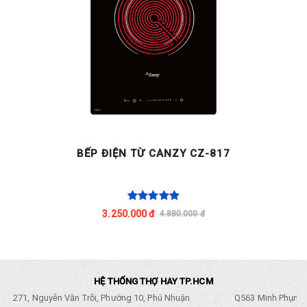
BẾP ĐIỆN TỪ CANZY CZ-817
3.250.000 đ
4.880.000 đ
HỆ THỐNG THỢ HAY TP.HCM
271, Nguyễn Văn Trỗi, Phường 10, Phú Nhuận
Q563 Minh Phụng,