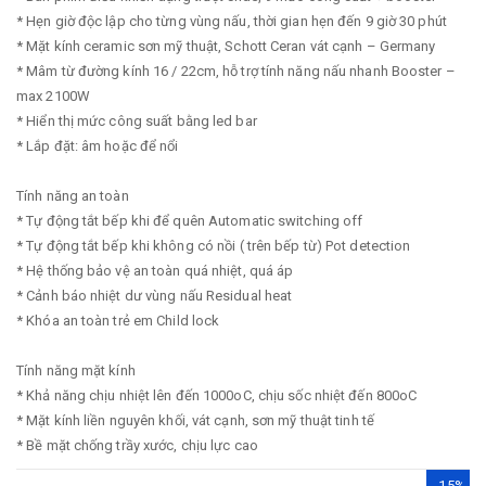
* Hẹn giờ độc lập cho từng vùng nấu, thời gian hẹn đến 9 giờ 30 phút
* Mặt kính ceramic sơn mỹ thuật, Schott Ceran vát cạnh – Germany
* Mâm từ đường kính 16 / 22cm, hỗ trợ tính năng nấu nhanh Booster –
max 2100W
* Hiển thị mức công suất bằng led bar
* Lắp đặt: âm hoặc để nổi
Tính năng an toàn
* Tự động tắt bếp khi để quên Automatic switching off
* Tự động tắt bếp khi không có nồi ( trên bếp từ) Pot detection
* Hệ thống bảo vệ an toàn quá nhiệt, quá áp
* Cảnh báo nhiệt dư vùng nấu Residual heat
* Khóa an toàn trẻ em Child lock
Tính năng mặt kính
* Khả năng chịu nhiệt lên đến 1000oC, chịu sốc nhiệt đến 800oC
* Mặt kính liền nguyên khối, vát cạnh, sơn mỹ thuật tinh tế
* Bề mặt chống trầy xước, chịu lực cao
- 15%