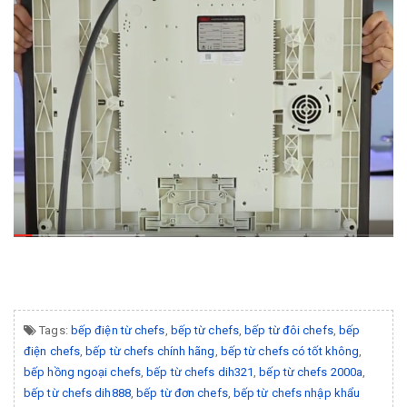
Tags:
bếp điện từ chefs
,
bếp từ chefs
,
bếp từ đôi chefs
,
bếp
điện chefs
,
bếp từ chefs chính hãng
,
bếp từ chefs có tốt không
,
bếp hồng ngoại chefs
,
bếp từ chefs dih321
,
bếp từ chefs 2000a
,
bếp từ chefs dih888
,
bếp từ đơn chefs
,
bếp từ chefs nhập khẩu