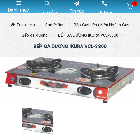
0
Danh mục
Tin tức
Tìm kiếm
Hotline
Hiện chưa có sản phẩm nào trong giỏ hàng của bạn
Trang chủ
Sản Phẩm
Bếp Gas - Phụ Kiện Ngành Gas
Bếp ga dương
BẾP GA DƯƠNG IKURA VCL-3300
BẾP GA DƯƠNG IKURA VCL-3300