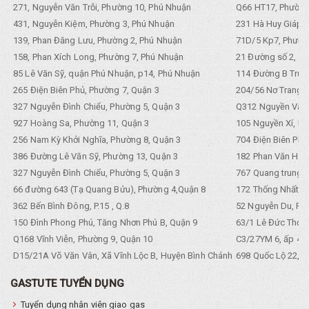
271, Nguyễn Văn Trỗi, Phường 10, Phú Nhuận
Q66 HT17, Phường
431, Nguyễn Kiệm, Phường 3, Phú Nhuận
231 Hà Huy Giáp, 
139, Phan Đăng Lưu, Phường 2, Phú Nhuận
71D/5 Kp7, Phường
158, Phan Xích Long, Phường 7, Phú Nhuận
21 Đường số 2, KP
85 Lê Văn Sỹ, quận Phú Nhuận, p14, Phú Nhuận
114 Đường B Trưng
265 Điện Biên Phủ, Phường 7, Quận 3
204/56 Nơ Trang L
327 Nguyễn Đình Chiểu, Phường 5, Quận 3
Q312 Nguyền Văn 
927 Hoàng Sa, Phường 11, Quận 3
105 Nguyền Xí, Ph
256 Nam Kỳ Khởi Nghĩa, Phường 8, Quận 3
704 Điện Biên Phũ 
386 Đường Lê Văn Sỹ, Phường 13, Quận 3
182 Phan Văn Hân,
327 Nguyễn Đình Chiểu, Phường 5, Quận 3
767 Quang trung, 
66 đường 643 (Tạ Quang Bửu), Phường 4,Quận 8
172 Thống Nhất. P
362 Bến Bình Đông, P.15 , Q.8
52 Nguyễn Du, Ph
150 Đình Phong Phú, Tăng Nhơn Phú B, Quận 9
63/1 Lê Đức Thọ, 
Q168 Vĩnh Viễn, Phường 9, Quận 10
C3/27YM 6, ấp 4, 
D15/21A Võ Văn Vân, Xã Vĩnh Lộc B, Huyện Bình Chánh
698 Quốc Lộ 22, Tổ
GASTUTE TUYỂN DỤNG
Tuyển dụng nhân viên giao gas