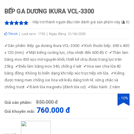
BẾP GA DƯƠNG IKURA VCL-3300
Hãy trở thành người đầu tiên đánh giá sản phẩm này
(
0
)
Thích
Lượt xem: 1755
Ngày đăng: 21/06/2020
✔
Sản phẩm: Bếp ga dương Ikura VCL-3300
✔
Kích thước bếp: 690 x 400
x 120 (mm)
✔
Mặt kiếng cường lực, chịu nhiệt đến 600 độ C
✔
Thân làm
bằng inox 430 sọc mờ nguyên khối, thiết kế chịu được trọng lực trên
25kg
✔
Điếu làm bằng inox 340, chống rỉ sét
✔
Hoa sen chia lửa 82
bằng đồng. Không bị biến dạng khi tiếp xúc trực tiếp với lửa.
✔
Kiềng
được tráng men chống oxi hóa với kiểu dáng tinh tế. vững chắc và
chống trượt
✔
Đánh lửa magneto (đánh lửa cơ)
✔
Bảo hành: 2 năm
- 10%
850.000 đ
Giá sản phẩm:
760.000 đ
Giá khuyến mãi: