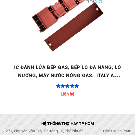
GE
IC ĐÁNH LỬA BẾP GAS, BẾP LÒ ĐA NĂNG, LÒ
NƯỚNG, MÁY NƯỚC NÓNG GAS.. ITALY AC
220-240V 2 LÒ / 4 LÒ / [...]
Liên hệ
HỆ THỐNG THỢ HAY TP.HCM
271, Nguyễn Văn Trỗi, Phường 10, Phú Nhuận
Q563 Minh Phụng,