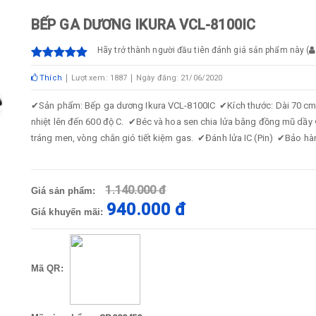
BẾP GA DƯƠNG IKURA VCL-8100IC
Hãy trở thành người đầu tiên đánh giá sản phẩm này
(
Thích
Lượt xem: 1887
Ngày đăng: 21/06/2020
✔
Sản phẩm: Bếp ga dương Ikura VCL-8100IC
✔
Kích thước: Dài 70 cm
nhiệt lên đến 600 độ C.
✔
Béc và hoa sen chia lửa bằng đồng mũ dầy
tráng men, vòng chắn gió tiết kiệm gas.
✔
Đánh lửa IC (Pin)
✔
Bảo hà
1.140.000 đ
Giá sản phẩm:
940.000 đ
Giá khuyến mãi:
Mã QR: