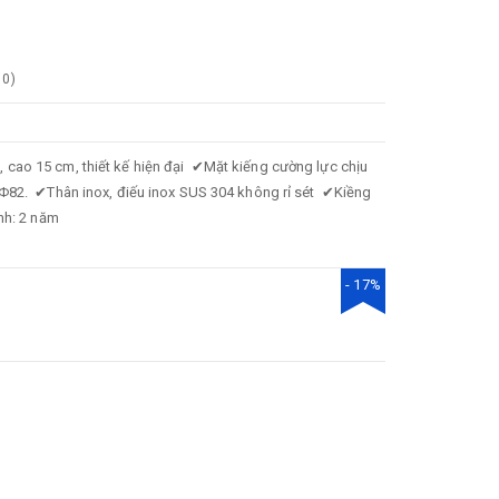
0
)
, cao 15 cm, thiết kế hiện đại
✔
Mặt kiếng cường lực chịu
 Φ82.
✔
Thân inox, điếu inox SUS 304 không rỉ sét
✔
Kiềng
nh: 2 năm
- 17%