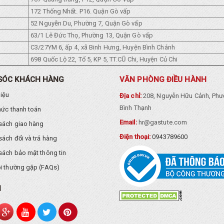
172 Thống Nhất. P16. Quận Gò vấp
52 Nguyễn Du, Phường 7, Quận Gò vấp
63/1 Lê Đức Thọ, Phường 13, Quận Gò vấp
C3/27YM 6, ấp 4, xã Binh Hưng, Huyện Bình Chánh
698 Quốc Lộ 22, Tổ 5, KP 5, TT.CŨ Chi, Huyện Củ Chi
SÓC KHÁCH HÀNG
VĂN PHÒNG ĐIỀU HÀNH
hiệu
Địa chỉ:
208, Nguyễn Hữu Cảnh, Phư
Bình Thạnh
hức thanh toán
Email:
hr@gastute.com
sách giao hàng
Điện thoại:
0943789600
sách đổi và trả hàng
sách bảo mật thông tin
i thường gặp (FAQs)
I