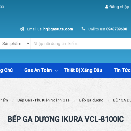
Đăng nhập
00
Email us!
hr@gastute.com
Call to us!
0943789600
ng Chủ
Gas An Toàn
Thiết Bị Xăng Dầu
Tin Tức
Phẩm
Bếp Gas - Phụ Kiện Ngành Gas
Bếp ga dương
BẾP GA D
BẾP GA DƯƠNG IKURA VCL-8100IC