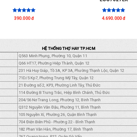
390.000 đ
4.690.000 đ
HỆ THỐNG THỢ HAY TP.HCM
Q563 Minh Phụng, Phường 10, Quận 11
Q66 HT17, Phường Hiệp Thành, Quận 12
231 Hà Huy Giáp, Tồ 3A, KP 3A, Phường Thạnh Lộc, Quận 12
71D/5 Kp7, Phường Trung Mỹ Tây, Quận 12
21 Đường số 2, KP3, Phường Linh Tây, Thủ Đức
114 Đường B Trưng Trắc, Hiệp Bình Chánh, Thủ Đức
204/56 Nơ Trang Long, Phường 12, Binh Thạnh
Q312 Nguyền Văn Đậu, Phường 11, Bình Thạnh
105 Nguyền Xí, Phường 26, Quận Bình Thạnh
704 Điện Biên Phũ - Phường 22 - Bình Thạnh
182 Phan Văn Hân, Phường 17, Bình Thạnh
767 Quang trung, P12, Quận Gò Vấp