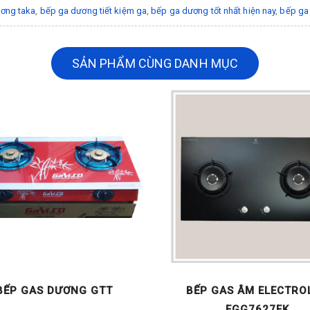
ơng taka
,
bếp ga dương tiết kiệm ga
,
bếp ga dương tốt nhất hiện nay
,
bếp ga 
SẢN PHẨM CÙNG DANH MỤC
BẾP GAS DƯƠNG GTT
BẾP GAS ÂM ELECTRO
EGG7627EK