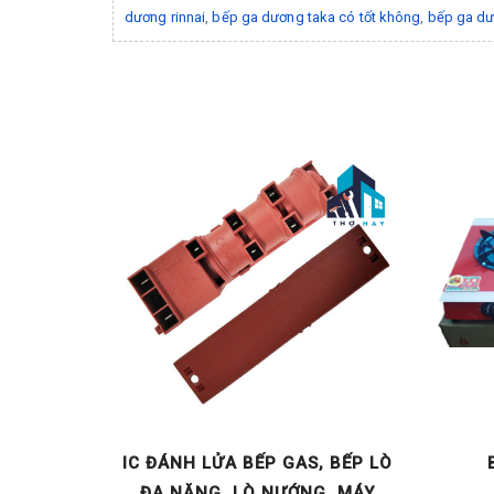
dương rinnai
,
bếp ga dương taka có tốt không
,
bếp ga dư
 BẢN -
IC ĐÁNH LỬA BẾP GAS, BẾP LÒ
RATOR
ĐA NĂNG, LÒ NƯỚNG, MÁY