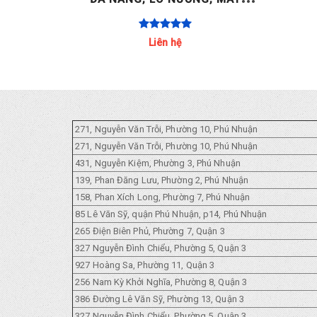
1.5V
NƯỚC NÓNG GAS.. ITALY AC 220-
240V 2 LÒ / 4 LÒ / [...]
Liên hệ
271, Nguyễn Văn Trỗi, Phường 10, Phú Nhuận
271, Nguyễn Văn Trỗi, Phường 10, Phú Nhuận
431, Nguyễn Kiệm, Phường 3, Phú Nhuận
139, Phan Đăng Lưu, Phường 2, Phú Nhuận
158, Phan Xích Long, Phường 7, Phú Nhuận
85 Lê Văn Sỹ, quận Phú Nhuận, p14, Phú Nhuận
265 Điện Biên Phủ, Phường 7, Quận 3
327 Nguyễn Đình Chiểu, Phường 5, Quận 3
927 Hoàng Sa, Phường 11, Quận 3
256 Nam Kỳ Khởi Nghĩa, Phường 8, Quận 3
386 Đường Lê Văn Sỹ, Phường 13, Quận 3
327 Nguyễn Đình Chiểu, Phường 5, Quận 3