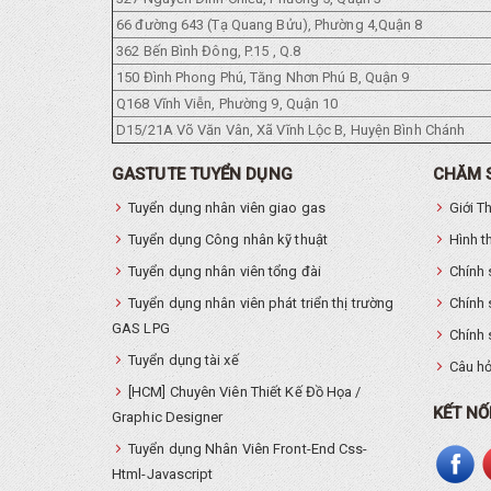
66 đường 643 (Tạ Quang Bửu), Phường 4,Quận 8
362 Bến Bình Đông, P.15 , Q.8
150 Đình Phong Phú, Tăng Nhơn Phú B, Quận 9
Q168 Vĩnh Viễn, Phường 9, Quận 10
D15/21A Võ Văn Vân, Xã Vĩnh Lộc B, Huyện Bình Chánh
GASTUTE TUYỂN DỤNG
CHĂM 
Tuyển dụng nhân viên giao gas
Giới T
Tuyển dụng Công nhân kỹ thuật
Hình t
Tuyển dụng nhân viên tổng đài
Chính 
Tuyển dụng nhân viên phát triển thị trường
Chính 
GAS LPG
Chính 
Tuyển dụng tài xế
Câu hỏ
[HCM] Chuyên Viên Thiết Kế Đồ Họa /
KẾT NỐ
Graphic Designer
Tuyển dụng Nhân Viên Front-End Css-
Html-Javascript