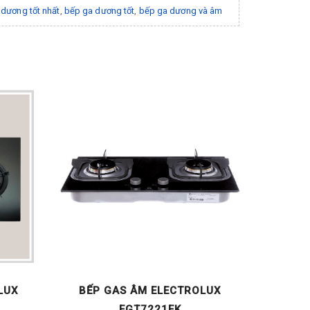
dương tốt nhất
,
bếp ga dương tốt
,
bếp ga dương và âm
LUX
BẾP GAS ÂM ELECTROLUX
BẾP 
EGT7221EK