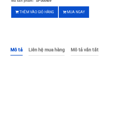
Mã sản phẩm:
SP000459
THÊM VÀO GIỎ HÀNG
MUA NGAY
Mô tả
Liên hệ mua hàng
Mô tả vắn tắt