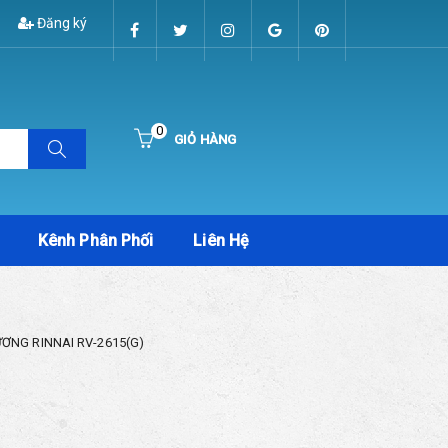
Đăng ký
0
GIỎ HÀNG
Hiện chưa có sản phẩm nào trong giỏ hàng của bạn
Kênh Phân Phối
Liên Hệ
ƠNG RINNAI RV-2615(G)