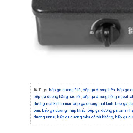
Tags:
bếp ga dương 3 lò
,
bếp ga dương bền
,
bếp ga d
bếp ga dương hãng nào tốt
,
bếp ga dương hồng ngoại ta
dương mặt kính rinnai
,
bếp ga dương mặt kính
,
bếp ga d
bản
,
bếp ga dương nhập khẩu
,
bếp ga dương paloma nhậ
dương rinnai
,
bếp ga dương taka có tốt không
,
bếp ga dư