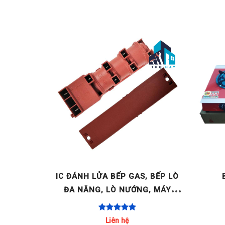
 BẢN -
IC ĐÁNH LỬA BẾP GAS, BẾP LÒ
RATOR
ĐA NĂNG, LÒ NƯỚNG, MÁY
1.5V
NƯỚC NÓNG GAS.. ITALY AC 220-
240V 2 LÒ / 4 LÒ / [...]
Liên hệ