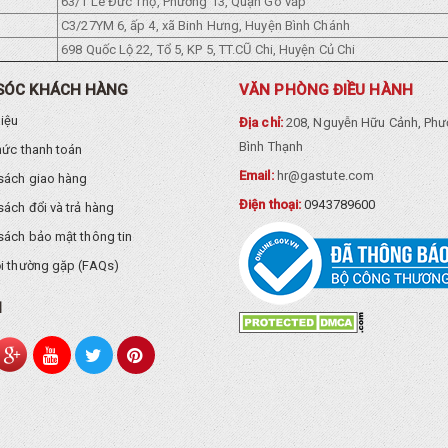
63/1 Lê Đức Thọ, Phường 13, Quận Gò vấp
C3/27YM 6, ấp 4, xã Binh Hưng, Huyện Bình Chánh
698 Quốc Lộ 22, Tổ 5, KP 5, TT.CŨ Chi, Huyện Củ Chi
SÓC KHÁCH HÀNG
VĂN PHÒNG ĐIỀU HÀNH
hiệu
Địa chỉ:
208, Nguyễn Hữu Cảnh, Phư
Bình Thạnh
hức thanh toán
Email:
hr@gastute.com
sách giao hàng
Điện thoại:
0943789600
sách đổi và trả hàng
sách bảo mật thông tin
i thường gặp (FAQs)
I