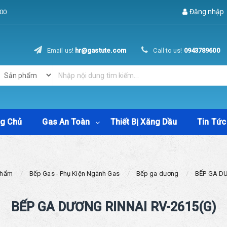
Đăng nhập
00
Email us!
hr@gastute.com
Call to us!
0943789600
ng Chủ
Gas An Toàn
Thiết Bị Xăng Dầu
Tin Tức
Phẩm
Bếp Gas - Phụ Kiện Ngành Gas
Bếp ga dương
BẾP GA DƯ
BẾP GA DƯƠNG RINNAI RV-2615(G)