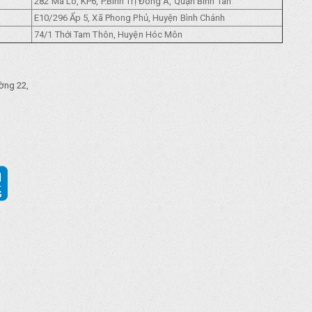
282 Mã Lò, KP6, P.Bình Trị Đông A, Quận Bình Tân
E10/296 Ẩp 5, Xã Phong Phủ, Huyện Bình Chánh
74/1 Thới Tam Thôn, Huyện Hóc Môn
ờng 22,