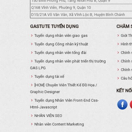
150 Đình Phong Phú, Tăng Nhơn Phú B, Quận 9
Q168 Vĩnh Viễn, Phường 9, Quận 10
D15/21A Võ Văn Vân, Xã Vĩnh Lộc B, Huyện Bình Chánh
GASTUTE TUYỂN DỤNG
CHĂM 
Tuyển dụng nhân viên giao gas
Giới T
Tuyển dụng Công nhân kỹ thuật
Hình t
Tuyển dụng nhân viên tổng đài
Chính 
Tuyển dụng nhân viên phát triển thị trường
Chính 
GAS LPG
Chính 
Tuyển dụng tài xế
Câu hỏ
[HCM] Chuyên Viên Thiết Kế Đồ Họa /
KẾT NỐ
Graphic Designer
Tuyển dụng Nhân Viên Front-End Css-
Html-Javascript
NHÂN VIÊN SEO
Nhân viên Content Marketing