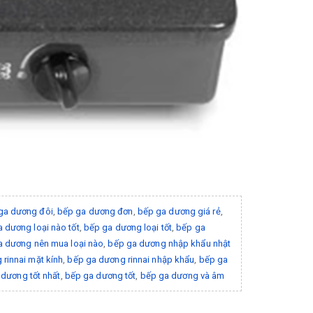
ga dương đôi
,
bếp ga dương đơn
,
bếp ga dương giá rẻ
,
 dương loại nào tốt
,
bếp ga dương loại tốt
,
bếp ga
a dương nên mua loại nào
,
bếp ga dương nhập khẩu nhật
rinnai mặt kính
,
bếp ga dương rinnai nhập khẩu
,
bếp ga
dương tốt nhất
,
bếp ga dương tốt
,
bếp ga dương và âm