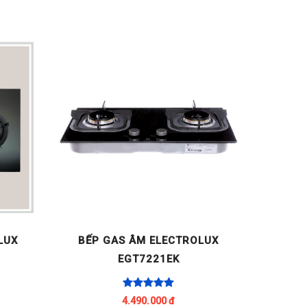
LUX
BẾP GAS ÂM ELECTROLUX
BẾP 
EGT7221EK
4.490.000 đ