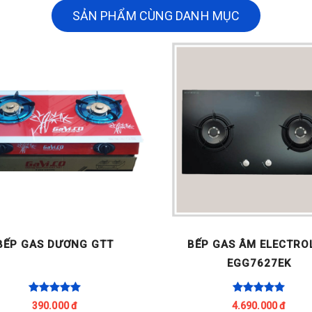
SẢN PHẨM CÙNG DANH MỤC
BẾP GAS DƯƠNG GTT
BẾP GAS ÂM ELECTRO
EGG7627EK
390.000 đ
4.690.000 đ