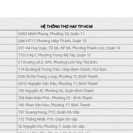
HỆ THỐNG THỢ HAY TP.HCM
Q563 Minh Phụng, Phường 10, Quận 11
Q66 HT17, Phường Hiệp Thành, Quận 12
231 Hà Huy Giáp, Tồ 3A, KP 3A, Phường Thạnh Lộc, Quận 12
71D/5 Kp7, Phường Trung Mỹ Tây, Quận 12
21 Đường số 2, KP3, Phường Linh Tây, Thủ Đức
114 Đường B Trưng Trắc, Hiệp Bình Chánh, Thủ Đức
204/56 Nơ Trang Long, Phường 12, Binh Thạnh
Q312 Nguyền Văn Đậu, Phường 11, Bình Thạnh
105 Nguyền Xí, Phường 26, Quận Bình Thạnh
704 Điện Biên Phũ - Phường 22 - Bình Thạnh
182 Phan Văn Hân, Phường 17, Bình Thạnh
767 Quang trung, P12, Quận Gò Vấp
172 Thống Nhất. P16. Quận Gò vấp
52 Nguyễn Du, Phường 7, Quận Gò vấp