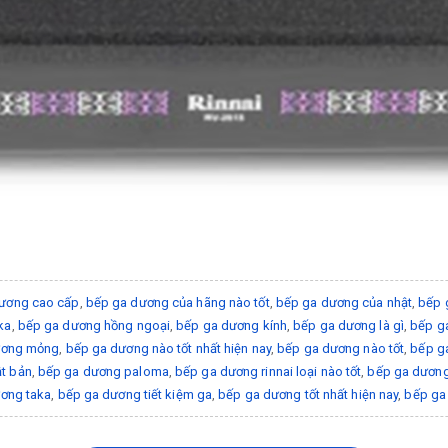
ương cao cấp
,
bếp ga dương của hãng nào tốt
,
bếp ga dương của nhật
,
bếp 
ka
,
bếp ga dương hồng ngoại
,
bếp ga dương kính
,
bếp ga dương là gì
,
bếp ga
ương mỏng
,
bếp ga dương nào tốt nhất hiện nay
,
bếp ga dương nào tốt
,
bếp g
t bản
,
bếp ga dương paloma
,
bếp ga dương rinnai loại nào tốt
,
bếp ga dương 
ơng taka
,
bếp ga dương tiết kiệm ga
,
bếp ga dương tốt nhất hiện nay
,
bếp ga 