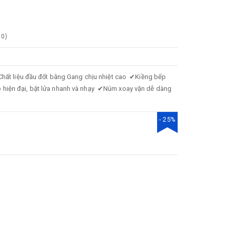
0
)
Chất liệu đầu đốt bằng Gang chịu nhiệt cao
✔
Kiềng bếp
hiện đại, bật lửa nhanh và nhạy
✔
Núm xoay vặn dễ dàng
- 25%