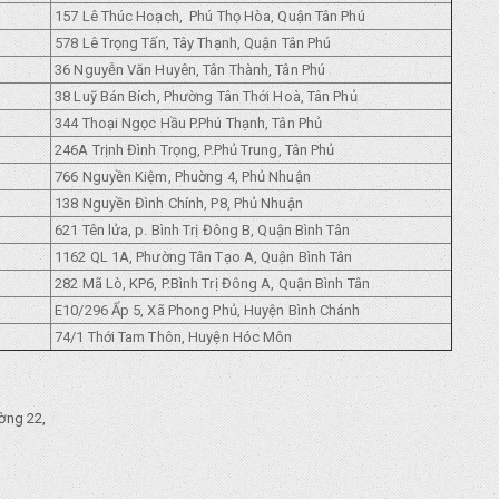
157 Lê Thúc Hoạch, Phú Thọ Hòa, Quận Tân Phú
578 Lê Trọng Tấn, Tây Thạnh, Quận Tân Phú
36 Nguyễn Văn Huyên, Tân Thành, Tân Phú
38 Luỹ Bán Bích, Phường Tân Thới Hoà, Tân Phủ
344 Thoại Ngọc Hầu P.Phú Thạnh, Tân Phủ
246A Trịnh Đình Trọng, P.Phủ Trung, Tân Phủ
766 Nguyền Kiệm, Phuờng 4, Phủ Nhuận
138 Nguyền Đình Chính, P8, Phủ Nhuận
621 Tên lửa, p. Bình Trị Đông B, Quận Bình Tân
1162 QL 1A, Phường Tân Tạo A, Quận Bình Tân
282 Mã Lò, KP6, P.Bình Trị Đông A, Quận Bình Tân
E10/296 Ẩp 5, Xã Phong Phủ, Huyện Bình Chánh
74/1 Thới Tam Thôn, Huyện Hóc Môn
ờng 22,