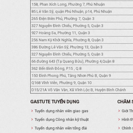
158, Phan Xích Long, Phường 7, Phú Nhuận
85 Lê Văn Sỹ, quận Phú Nhuận, p14, Phú Nhuận
265 Điện Biên Phủ, Phường 7, Quận 3
327 Nguyễn Đình Chiểu, Phường 5, Quận 3
927 Hoàng Sa, Phường 11, Quận 3
256 Nam Kỳ Khởi Nghĩa, Phường 8, Quận 3
386 Đường Lê Văn Sỹ, Phường 13, Quận 3
327 Nguyễn Đình Chiểu, Phường 5, Quận 3
66 đường 643 (Tạ Quang Bửu), Phường 4,Quận 8
362 Bến Bình Đông, P.15 , Q.8
150 Đình Phong Phú, Tăng Nhơn Phú B, Quận 9
Q168 Vĩnh Viễn, Phường 9, Quận 10
D15/21A Võ Văn Vân, Xã Vĩnh Lộc B, Huyện Bình Chánh
GASTUTE TUYỂN DỤNG
CHĂM 
Tuyển dụng nhân viên giao gas
Giới T
Tuyển dụng Công nhân kỹ thuật
Hình t
Tuyển dụng nhân viên tổng đài
Chính 