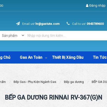
Đăng nhập
00
Email us!
hr@gastute.com
Call to us!
0943789600
ng Chủ
Gas An Toàn
Thiết Bị Xăng Dầu
Tin Tức
Phẩm
Bếp Gas - Phụ Kiện Ngành Gas
Bếp ga dương
BẾP GA DƯ
BẾP GA DƯƠNG RINNAI RV-367(G)N