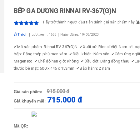
BẾP GA DƯƠNG RINNAI RV-367(G)N
Hãy trở thành người đầu tiên đánh giá sản phẩm này
(
Thích
Lượt xem: 1653
Ngày đăng: 19/06/2020
✔
Mã sản phẩm: Rinnai RV-367(G)N
✔
Xuất xứ: Rinnai Việt Nam
✔
Loạ
bếp: Bằng thép phủ men xám
✔
Điều khiển: Núm vặn
✔
Cảm ứng ngắt
Mageneto
✔
Chế độ hẹn giờ: Không
✔
Đầu đốt: Bằng đồng thau
✔
Lư
thước bề mặt: 600 x 446 x 153mm
✔
Bảo hành: 2 năm
915.000 đ
Giá sản phẩm:
715.000 đ
Giá khuyến mãi:
Mã QR: