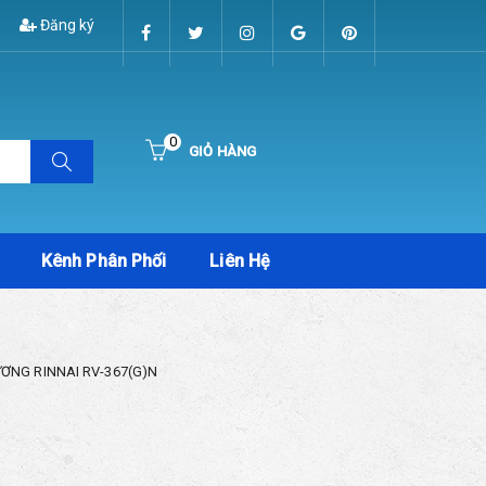
Đăng ký
0
GIỎ HÀNG
Hiện chưa có sản phẩm nào trong giỏ hàng của bạn
Kênh Phân Phối
Liên Hệ
ƠNG RINNAI RV-367(G)N