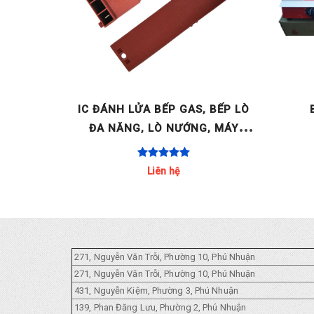
 BẢN -
IC ĐÁNH LỬA BẾP GAS, BẾP LÒ
RATOR
ĐA NĂNG, LÒ NƯỚNG, MÁY
1.5V
NƯỚC NÓNG GAS.. ITALY AC 220-
240V 2 LÒ / 4 LÒ / [...]
Liên hệ
271, Nguyễn Văn Trỗi, Phường 10, Phú Nhuận
271, Nguyễn Văn Trỗi, Phường 10, Phú Nhuận
431, Nguyễn Kiệm, Phường 3, Phú Nhuận
139, Phan Đăng Lưu, Phường 2, Phú Nhuận