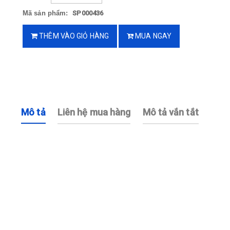
Mã sản phẩm:
SP000436
THÊM VÀO GIỎ HÀNG
MUA NGAY
Mô tả
Liên hệ mua hàng
Mô tả vắn tắt