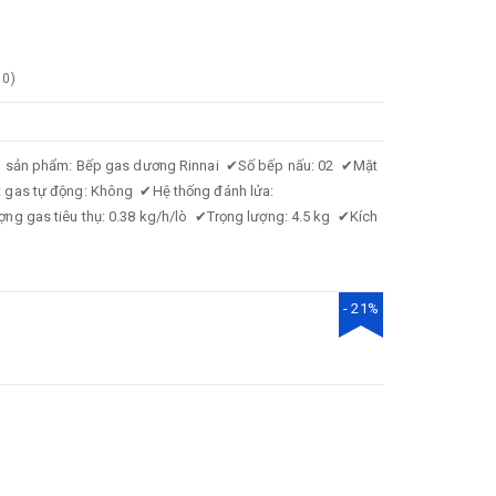
0
)
i sản phẩm: Bếp gas dương Rinnai
✔
Số bếp nấu: 02
✔
Mặt
 gas tự động: Không
✔
Hệ thống đánh lửa:
ợng gas tiêu thụ: 0.38 kg/h/lò
✔
Trọng lượng: 4.5 kg
✔
Kích
- 21%