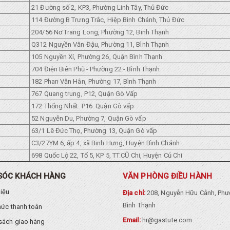
21 Đường số 2, KP3, Phường Linh Tây, Thủ Đức
114 Đường B Trưng Trắc, Hiệp Bình Chánh, Thủ Đức
204/56 Nơ Trang Long, Phường 12, Binh Thạnh
Q312 Nguyền Văn Đậu, Phường 11, Bình Thạnh
105 Nguyền Xí, Phường 26, Quận Bình Thạnh
704 Điện Biên Phũ - Phường 22 - Bình Thạnh
182 Phan Văn Hân, Phường 17, Bình Thạnh
767 Quang trung, P12, Quận Gò Vấp
172 Thống Nhất. P16. Quận Gò vấp
52 Nguyễn Du, Phường 7, Quận Gò vấp
63/1 Lê Đức Thọ, Phường 13, Quận Gò vấp
C3/27YM 6, ấp 4, xã Binh Hưng, Huyện Bình Chánh
698 Quốc Lộ 22, Tổ 5, KP 5, TT.CŨ Chi, Huyện Củ Chi
SÓC KHÁCH HÀNG
VĂN PHÒNG ĐIỀU HÀNH
hiệu
Địa chỉ:
208, Nguyễn Hữu Cảnh, Phư
Bình Thạnh
hức thanh toán
Email:
hr@gastute.com
sách giao hàng