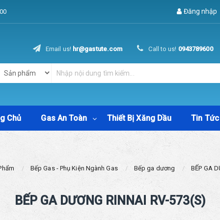
Đăng nhập
00
Email us!
hr@gastute.com
Call to us!
0943789600
ng Chủ
Gas An Toàn
Thiết Bị Xăng Dầu
Tin Tức
Phẩm
Bếp Gas - Phụ Kiện Ngành Gas
Bếp ga dương
BẾP GA D
BẾP GA DƯƠNG RINNAI RV-573(S)