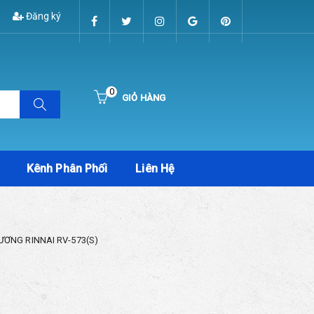
Đăng ký
0
GIỎ HÀNG
Hiện chưa có sản phẩm nào trong giỏ hàng của bạn
Kênh Phân Phối
Liên Hệ
ƯƠNG RINNAI RV-573(S)