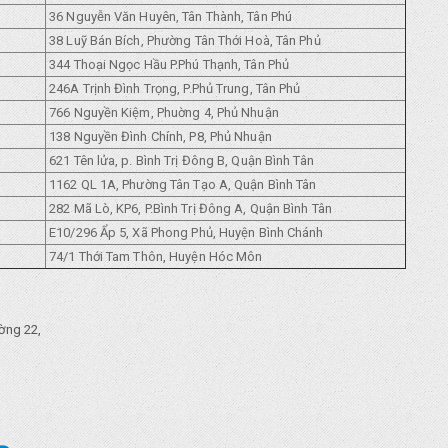
36 Nguyễn Văn Huyên, Tân Thành, Tân Phú
38 Luỹ Bán Bích, Phường Tân Thới Hoà, Tân Phủ
344 Thoại Ngọc Hầu P.Phú Thạnh, Tân Phủ
246A Trịnh Đình Trọng, P.Phủ Trung, Tân Phủ
766 Nguyền Kiệm, Phuờng 4, Phủ Nhuận
138 Nguyền Đình Chính, P8, Phủ Nhuận
621 Tên lửa, p. Bình Trị Đông B, Quận Bình Tân
1162 QL 1A, Phường Tân Tạo A, Quận Bình Tân
282 Mã Lò, KP6, P.Bình Trị Đông A, Quận Bình Tân
E10/296 Ẩp 5, Xã Phong Phủ, Huyện Bình Chánh
74/1 Thới Tam Thôn, Huyện Hóc Môn
ờng 22,