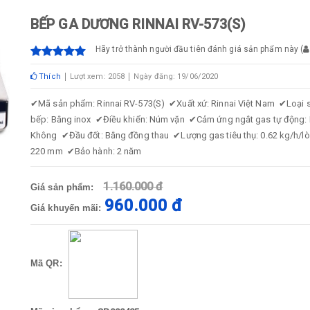
BẾP GA DƯƠNG RINNAI RV-573(S)
Hãy trở thành người đầu tiên đánh giá sản phẩm này
(
Thích
Lượt xem: 2058
Ngày đăng: 19/06/2020
✔
Mã sản phẩm: Rinnai RV-573(S)
✔
Xuất xứ: Rinnai Việt Nam
✔
Loại 
bếp: Bằng inox
✔
Điều khiển: Núm vặn
✔
Cảm ứng ngắt gas tự động
Không
✔
Đầu đốt: Bằng đồng thau
✔
Lượng gas tiêu thụ: 0.62 kg/h/l
220 mm
✔
Bảo hành: 2 năm
1.160.000 đ
Giá sản phẩm:
960.000 đ
Giá khuyến mãi:
Mã QR: