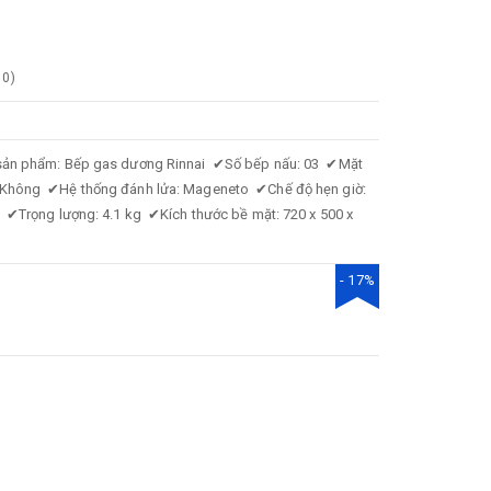
0
)
sản phẩm: Bếp gas dương Rinnai
✔
Số bếp nấu: 03
✔
Mặt
: Không
✔
Hệ thống đánh lửa: Mageneto
✔
Chế độ hẹn giờ:
ò
✔
Trọng lượng: 4.1 kg
✔
Kích thước bề mặt: 720 x 500 x
- 17%