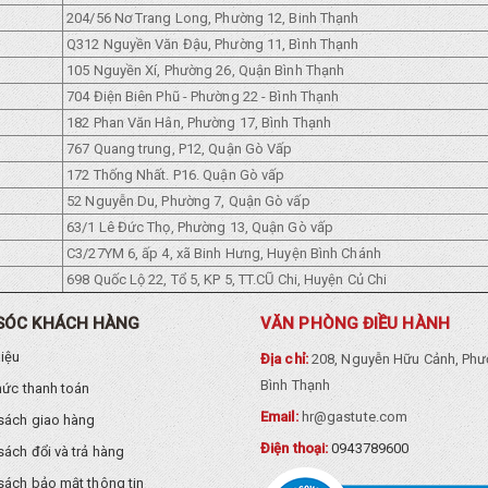
204/56 Nơ Trang Long, Phường 12, Binh Thạnh
Q312 Nguyền Văn Đậu, Phường 11, Bình Thạnh
105 Nguyền Xí, Phường 26, Quận Bình Thạnh
704 Điện Biên Phũ - Phường 22 - Bình Thạnh
182 Phan Văn Hân, Phường 17, Bình Thạnh
767 Quang trung, P12, Quận Gò Vấp
172 Thống Nhất. P16. Quận Gò vấp
52 Nguyễn Du, Phường 7, Quận Gò vấp
63/1 Lê Đức Thọ, Phường 13, Quận Gò vấp
C3/27YM 6, ấp 4, xã Binh Hưng, Huyện Bình Chánh
698 Quốc Lộ 22, Tổ 5, KP 5, TT.CŨ Chi, Huyện Củ Chi
SÓC KHÁCH HÀNG
VĂN PHÒNG ĐIỀU HÀNH
hiệu
Địa chỉ:
208, Nguyễn Hữu Cảnh, Phư
Bình Thạnh
hức thanh toán
Email:
hr@gastute.com
sách giao hàng
Điện thoại:
0943789600
sách đổi và trả hàng
sách bảo mật thông tin