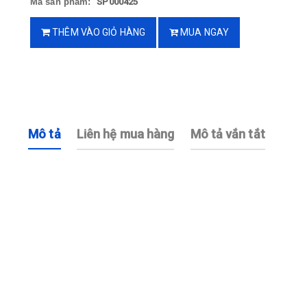
Mã sản phẩm:
SP000425
THÊM VÀO GIỎ HÀNG
MUA NGAY
Mô tả
Liên hệ mua hàng
Mô tả vắn tắt