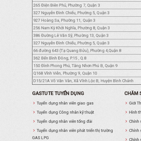
265 Điện Biên Phủ, Phường 7, Quận 3
327 Nguyễn Đình Chiểu, Phường 5, Quận 3
927 Hoàng Sa, Phường 11, Quận 3
256 Nam Kỳ Khởi Nghĩa, Phường 8, Quận 3
386 Đường Lê Văn Sỹ, Phường 13, Quận 3
327 Nguyễn Đình Chiểu, Phường 5, Quận 3
66 đường 643 (Tạ Quang Bửu), Phường 4,Quận 8
362 Bến Bình Đông, P.15 , Q.8
150 Đình Phong Phú, Tăng Nhơn Phú B, Quận 9
Q168 Vĩnh Viễn, Phường 9, Quận 10
D15/21A Võ Văn Vân, Xã Vĩnh Lộc B, Huyện Bình Chánh
GASTUTE TUYỂN DỤNG
CHĂM 
Tuyển dụng nhân viên giao gas
Giới T
Tuyển dụng Công nhân kỹ thuật
Hình t
Tuyển dụng nhân viên tổng đài
Chính 
Tuyển dụng nhân viên phát triển thị trường
Chính 
GAS LPG
Chính 