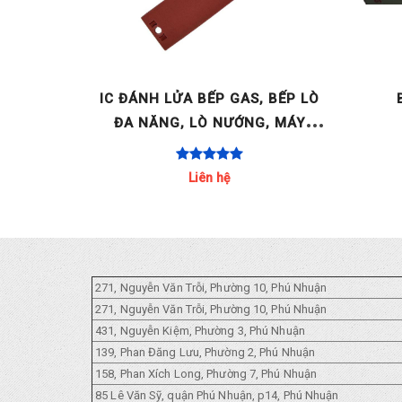
 BẢN -
IC ĐÁNH LỬA BẾP GAS, BẾP LÒ
RATOR
ĐA NĂNG, LÒ NƯỚNG, MÁY
1.5V
NƯỚC NÓNG GAS.. ITALY AC 220-
240V 2 LÒ / 4 LÒ / [...]
Liên hệ
271, Nguyễn Văn Trỗi, Phường 10, Phú Nhuận
271, Nguyễn Văn Trỗi, Phường 10, Phú Nhuận
431, Nguyễn Kiệm, Phường 3, Phú Nhuận
139, Phan Đăng Lưu, Phường 2, Phú Nhuận
158, Phan Xích Long, Phường 7, Phú Nhuận
85 Lê Văn Sỹ, quận Phú Nhuận, p14, Phú Nhuận