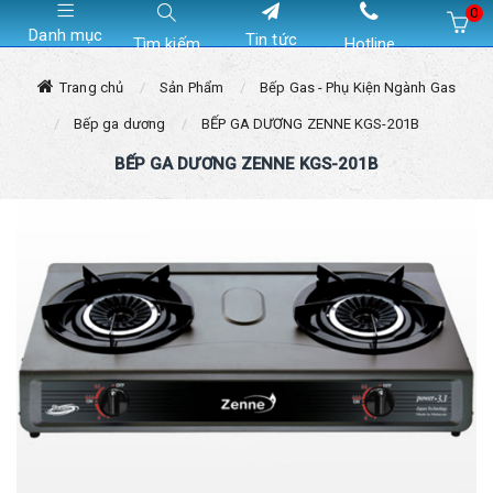
0
Danh mục
Tin tức
Tìm kiếm
Hotline
Hiện chưa có sản phẩm nào trong giỏ hàng của bạn
Trang chủ
Sản Phẩm
Bếp Gas - Phụ Kiện Ngành Gas
Bếp ga dương
BẾP GA DƯƠNG ZENNE KGS-201B
BẾP GA DƯƠNG ZENNE KGS-201B