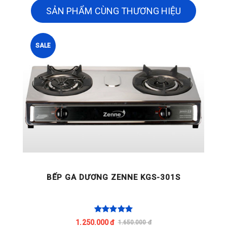
SẢN PHẨM CÙNG THƯƠNG HIỆU
SALE
01S
BẾP GA DƯƠNG ZENNE KGS-206E
1.250.000 đ
1.350.000 đ