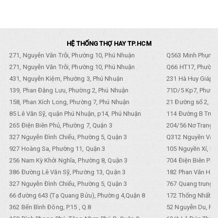
HỆ THỐNG THỢ HAY TP.HCM
271, Nguyễn Văn Trỗi, Phường 10, Phú Nhuận
Q563 Minh Phụng,
271, Nguyễn Văn Trỗi, Phường 10, Phú Nhuận
Q66 HT17, Phường
431, Nguyễn Kiệm, Phường 3, Phú Nhuận
231 Hà Huy Giáp, 
139, Phan Đăng Lưu, Phường 2, Phú Nhuận
71D/5 Kp7, Phường
158, Phan Xích Long, Phường 7, Phú Nhuận
21 Đường số 2, KP
85 Lê Văn Sỹ, quận Phú Nhuận, p14, Phú Nhuận
114 Đường B Trưng
265 Điện Biên Phủ, Phường 7, Quận 3
204/56 Nơ Trang L
327 Nguyễn Đình Chiểu, Phường 5, Quận 3
Q312 Nguyền Văn 
927 Hoàng Sa, Phường 11, Quận 3
105 Nguyền Xí, Ph
256 Nam Kỳ Khởi Nghĩa, Phường 8, Quận 3
704 Điện Biên Phũ 
386 Đường Lê Văn Sỹ, Phường 13, Quận 3
182 Phan Văn Hân,
327 Nguyễn Đình Chiểu, Phường 5, Quận 3
767 Quang trung, 
66 đường 643 (Tạ Quang Bửu), Phường 4,Quận 8
172 Thống Nhất. P
362 Bến Bình Đông, P.15 , Q.8
52 Nguyễn Du, Ph