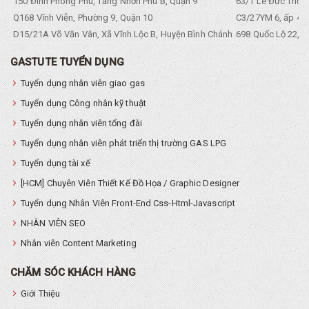
150 Đình Phong Phú, Tăng Nhơn Phú B, Quận 9
63/1 Lê Đức Thọ, 
Q168 Vĩnh Viễn, Phường 9, Quận 10
C3/27YM 6, ấp 4, 
D15/21A Võ Văn Vân, Xã Vĩnh Lộc B, Huyện Bình Chánh
698 Quốc Lộ 22, Tổ
GASTUTE TUYỂN DỤNG
Tuyển dụng nhân viên giao gas
Tuyển dụng Công nhân kỹ thuật
Tuyển dụng nhân viên tổng đài
Tuyển dụng nhân viên phát triển thị trường GAS LPG
Tuyển dụng tài xế
[HCM] Chuyên Viên Thiết Kế Đồ Họa / Graphic Designer
Tuyển dụng Nhân Viên Front-End Css-Html-Javascript
NHÂN VIÊN SEO
Nhân viên Content Marketing
CHĂM SÓC KHÁCH HÀNG
Giới Thiệu