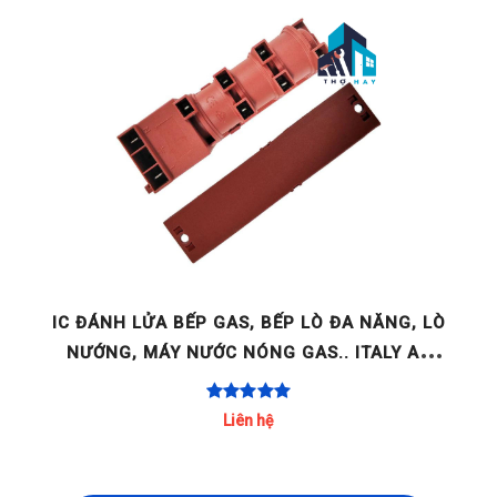
NG, LÒ
BẾP GAS DƯƠNG GTT
LY AC
390.000 đ