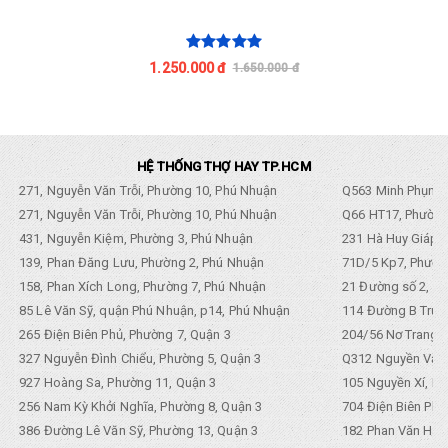
1.250.000 đ
1.350.000 đ
HỆ THỐNG THỢ HAY TP.HCM
271, Nguyễn Văn Trỗi, Phường 10, Phú Nhuận
Q563 Minh Phụng,
271, Nguyễn Văn Trỗi, Phường 10, Phú Nhuận
Q66 HT17, Phường
431, Nguyễn Kiệm, Phường 3, Phú Nhuận
231 Hà Huy Giáp, 
139, Phan Đăng Lưu, Phường 2, Phú Nhuận
71D/5 Kp7, Phường
158, Phan Xích Long, Phường 7, Phú Nhuận
21 Đường số 2, KP
85 Lê Văn Sỹ, quận Phú Nhuận, p14, Phú Nhuận
114 Đường B Trưng
265 Điện Biên Phủ, Phường 7, Quận 3
204/56 Nơ Trang L
327 Nguyễn Đình Chiểu, Phường 5, Quận 3
Q312 Nguyền Văn 
927 Hoàng Sa, Phường 11, Quận 3
105 Nguyền Xí, Ph
256 Nam Kỳ Khởi Nghĩa, Phường 8, Quận 3
704 Điện Biên Phũ 
386 Đường Lê Văn Sỹ, Phường 13, Quận 3
182 Phan Văn Hân,