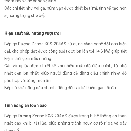
thẩm mỹ và dễ dàng vệ sinh.
Các chi tiết như vòi ga, núm vặn được thiết kế tỉ mỉ, tinh tế, tạo nên
sự sang trọng cho bếp.
Hiệu suất nấu nướng vượt trội
Bếp ga Dương Zenne KGS-204AS sử dụng công nghệ đốt gas hiện
đại, cho phép đạt được công suất đốt lớn lên tới 14,6 kW, giúp tiết
kiệm thời gian nấu nướng.
Các vòng lửa được thiết kế với nhiều mức độ điều chỉnh, từ nhỏ
nhất đến lớn nhất, giúp người dùng dễ dàng điều chỉnh nhiệt độ
phù hợp với từng món ăn.
Bếp có khả năng nấu nhanh, đồng đều và tiết kiệm gas tối đa.
Tính năng an toàn cao
Bếp ga Dương Zenne KGS-204AS được trang bị hệ thống an toàn
ngắt gas khi bị tắt lửa, giúp phòng tránh nguy cơ rò rỉ ga và gây
cháy nổ.