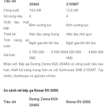
Tiêu chí
204AS
2105MT
Công suất
14,6 kW
12,5 kW
Số vùng nấu
4
4
Chất liệu mặt
Kính cường lực
Kính cường lực
bếp
Thiết kế
Hiện đại, sang trọng
Hiện đại, nhỏ gọn
Tính năng an
Ngắt gas khi tắt lửa
Ngắt gas khi tắt lửa
toàn
5.700.000 - 5.990.000
4.500.000 - 4.800.000
Giá bán
VND
VND
Nhận xét: Bếp ga Dương Zenne KGS-204AS có công suất nấu cao
hơn, thiết kế sang trọng hơn so với Sunhouse SHB-2105MT. Tuy
nhiên, Sunhouse có giá bán rẻ hơn.
So sánh với bếp ga Rinnai RV-200G
Dương Zenne KGS-
Tiêu chí
Rinnai RV-200G
204AS