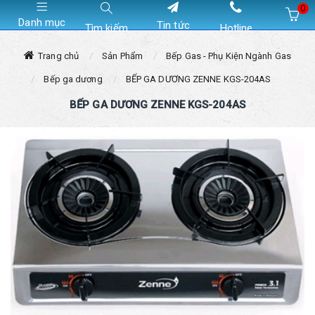
0
Danh mục
Tin tức
Tìm kiếm
Hotline
Hiện chưa có sản phẩm nào trong giỏ hàng của bạn
Trang chủ
Sản Phẩm
Bếp Gas - Phụ Kiện Ngành Gas
Bếp ga dương
BẾP GA DƯƠNG ZENNE KGS-204AS
BẾP GA DƯƠNG ZENNE KGS-204AS