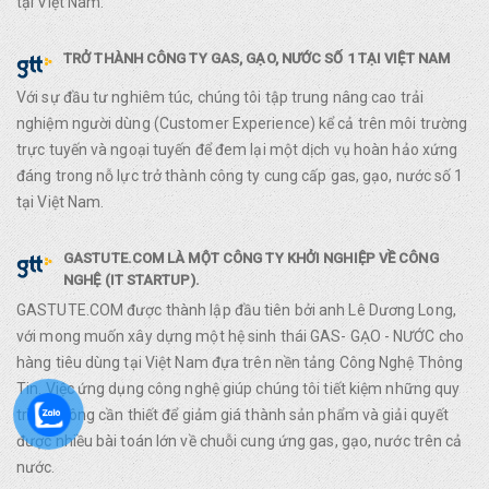
tại Việt Nam.
TRỞ THÀNH CÔNG TY GAS, GẠO, NƯỚC SỐ 1 TẠI VIỆT NAM
Với sự đầu tư nghiêm túc, chúng tôi tập trung nâng cao trải
nghiệm người dùng (Customer Experience) kể cả trên môi trường
trực tuyến và ngoại tuyến để đem lại một dịch vụ hoàn hảo xứng
đáng trong nỗ lực trở thành công ty cung cấp gas, gạo, nước số 1
tại Việt Nam.
GASTUTE.COM LÀ MỘT CÔNG TY KHỞI NGHIỆP VỀ CÔNG
NGHỆ (IT STARTUP).
GASTUTE.COM được thành lập đầu tiên bởi anh Lê Dương Long,
với mong muốn xây dựng một hệ sinh thái GAS- GẠO - NƯỚC cho
hàng tiêu dùng tại Việt Nam đựa trên nền tảng Công Nghệ Thông
Tin. Việc ứng dụng công nghệ giúp chúng tôi tiết kiệm những quy
trình không cần thiết để giảm giá thành sản phẩm và giải quyết
được nhiều bài toán lớn về chuỗi cung ứng gas, gạo, nước trên cả
nước.