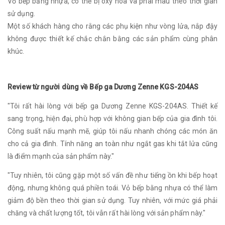
Vỏ bếp bằng nhựa, có thể bị oxy hóa và phai màu theo thời gian
sử dụng.
Một số khách hàng cho rằng các phụ kiện như vòng lửa, nắp đậy
không được thiết kế chắc chắn bằng các sản phẩm cùng phân
khúc.
Review từ người dùng về Bếp ga Dương Zenne KGS-204AS
"Tôi rất hài lòng với bếp ga Dương Zenne KGS-204AS. Thiết kế
sang trọng, hiện đại, phù hợp với không gian bếp của gia đình tôi.
Công suất nấu mạnh mẽ, giúp tôi nấu nhanh chóng các món ăn
cho cả gia đình. Tính năng an toàn như ngắt gas khi tắt lửa cũng
là điểm mạnh của sản phẩm này."
"Tuy nhiên, tôi cũng gặp một số vấn đề như tiếng ồn khi bếp hoạt
động, nhưng không quá phiền toái. Vỏ bếp bằng nhựa có thể làm
giảm độ bền theo thời gian sử dụng. Tuy nhiên, với mức giá phải
chăng và chất lượng tốt, tôi vẫn rất hài lòng với sản phẩm này."