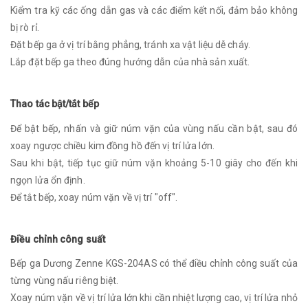
Kiểm tra kỹ các ống dẫn gas và các điểm kết nối, đảm bảo không
bị rò rỉ.
Đặt bếp ga ở vị trí bằng phẳng, tránh xa vật liệu dễ cháy.
Lắp đặt bếp ga theo đúng hướng dẫn của nhà sản xuất.
Thao tác bật/tắt bếp
Để bật bếp, nhấn và giữ núm vặn của vùng nấu cần bật, sau đó
xoay ngược chiều kim đồng hồ đến vị trí lửa lớn.
Sau khi bật, tiếp tục giữ núm vặn khoảng 5-10 giây cho đến khi
ngọn lửa ổn định.
Để tắt bếp, xoay núm vặn về vị trí "off".
Điều chỉnh công suất
Bếp ga Dương Zenne KGS-204AS có thể điều chỉnh công suất của
từng vùng nấu riêng biệt.
Xoay núm vặn về vị trí lửa lớn khi cần nhiệt lượng cao, vị trí lửa nhỏ