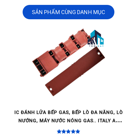
SẢN PHẨM CÙNG DANH MỤC
G, LÒ
BẾP GAS DƯƠNG GTT
Y AC