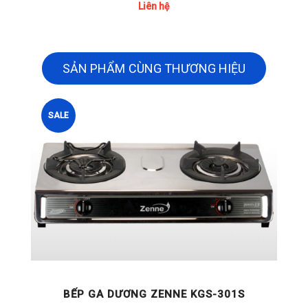
390.000 đ
SẢN PHẨM CÙNG THƯƠNG HIỆU
SALE
1S
BẾP GA DƯƠNG ZENNE KGS-206E