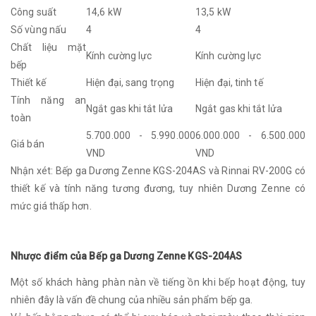
Công suất
14,6 kW
13,5 kW
Số vùng nấu
4
4
Chất liệu mặt
Kính cường lực
Kính cường lực
bếp
Thiết kế
Hiện đại, sang trọng
Hiện đại, tinh tế
Tính năng an
Ngắt gas khi tắt lửa
Ngắt gas khi tắt lửa
toàn
5.700.000 - 5.990.000
6.000.000 - 6.500.000
Giá bán
VND
VND
Nhận xét: Bếp ga Dương Zenne KGS-204AS và Rinnai RV-200G có
thiết kế và tính năng tương đương, tuy nhiên Dương Zenne có
mức giá thấp hơn.
Nhược điểm của Bếp ga Dương Zenne KGS-204AS
Một số khách hàng phàn nàn về tiếng ồn khi bếp hoạt động, tuy
nhiên đây là vấn đề chung của nhiều sản phẩm bếp ga.