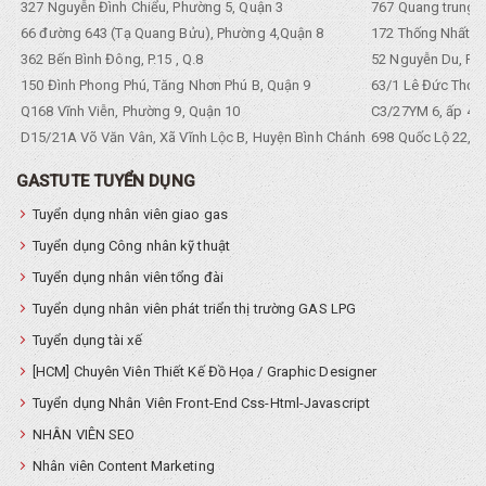
327 Nguyễn Đình Chiểu, Phường 5, Quận 3
767 Quang trung, 
66 đường 643 (Tạ Quang Bửu), Phường 4,Quận 8
172 Thống Nhất. P
362 Bến Bình Đông, P.15 , Q.8
52 Nguyễn Du, Ph
150 Đình Phong Phú, Tăng Nhơn Phú B, Quận 9
63/1 Lê Đức Thọ, 
Q168 Vĩnh Viễn, Phường 9, Quận 10
C3/27YM 6, ấp 4, 
D15/21A Võ Văn Vân, Xã Vĩnh Lộc B, Huyện Bình Chánh
698 Quốc Lộ 22, Tổ
GASTUTE TUYỂN DỤNG
Tuyển dụng nhân viên giao gas
Tuyển dụng Công nhân kỹ thuật
Tuyển dụng nhân viên tổng đài
Tuyển dụng nhân viên phát triển thị trường GAS LPG
Tuyển dụng tài xế
[HCM] Chuyên Viên Thiết Kế Đồ Họa / Graphic Designer
Tuyển dụng Nhân Viên Front-End Css-Html-Javascript
NHÂN VIÊN SEO
Nhân viên Content Marketing