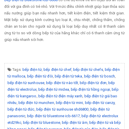
đối với gia đình có trẻ nhỏ. Với 9 mức điều chỉnh nhiệt giúp bạn thỏa sức
nấu nướng giúp bạn nấu nhanh hơn, tiết kiệm điện, tiết kiệm thời gian.
Mặt bếp sử dụng kính cường lực loại A, chịu nhiệt, chống thấm, chống
chàn an toàn cho người sử dụng là loại bếp duy nhất có 8 thanh cảm
ứng từ to so với dòng bếp từ của hãng khác chỉ có 6 thanh cảm ứng từ
giúp nấu nhanh sôi hơn.
Tags:
bếp điện từ
,
bếp điện từ chef
,
bếp điện từ chefs
,
bếp điện
từ malloca
,
bếp điện từ đôi
,
bếp điện từ teka
,
bếp điện từ bosch
,
bếp điện từ sunhouse
,
bếp điện từ nào tốt
,
bếp điện từ đơn
,
bếp
điện từ electrolux
,
bếp điện từ midea
,
bếp điện từ hồng ngoại
,
bếp
điện từ kangaroo
,
bếp điện từ điện máy xanh
,
bếp điện từ giá bao
nhiêu
,
bếp điện từ munchen
,
bếp điện từ mini
,
bếp điện từ canzy
,
bếp điện từ đức
,
bếp điện từ sunhouse shd6800
,
bếp điện từ
panasonic
,
bếp điện từ bluestone icb-6617
,
bếp điện từ electrolux
etd29kc
,
bếp điện từ bluestone
,
bếp điện từ âm
,
bếp điện từ và bếp