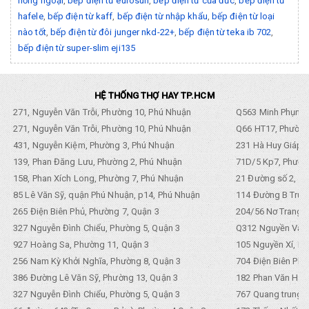
hồng ngoại
,
bếp điện từ eurosun
,
bếp điện từ của đức
,
bếp điện từ
hafele
,
bếp điện từ kaff
,
bếp điện từ nhập khẩu
,
bếp điện từ loại
nào tốt
,
bếp điện từ đôi junger nkd-22+
,
bếp điện từ teka ib 702
,
bếp điện từ super-slim eji135
HỆ THỐNG THỢ HAY TP.HCM
271, Nguyễn Văn Trỗi, Phường 10, Phú Nhuận
Q563 Minh Phụng,
271, Nguyễn Văn Trỗi, Phường 10, Phú Nhuận
Q66 HT17, Phường
431, Nguyễn Kiệm, Phường 3, Phú Nhuận
231 Hà Huy Giáp, 
139, Phan Đăng Lưu, Phường 2, Phú Nhuận
71D/5 Kp7, Phường
158, Phan Xích Long, Phường 7, Phú Nhuận
21 Đường số 2, KP
85 Lê Văn Sỹ, quận Phú Nhuận, p14, Phú Nhuận
114 Đường B Trưng
265 Điện Biên Phủ, Phường 7, Quận 3
204/56 Nơ Trang L
327 Nguyễn Đình Chiểu, Phường 5, Quận 3
Q312 Nguyền Văn 
927 Hoàng Sa, Phường 11, Quận 3
105 Nguyền Xí, Ph
256 Nam Kỳ Khởi Nghĩa, Phường 8, Quận 3
704 Điện Biên Phũ 
386 Đường Lê Văn Sỹ, Phường 13, Quận 3
182 Phan Văn Hân,
327 Nguyễn Đình Chiểu, Phường 5, Quận 3
767 Quang trung, 