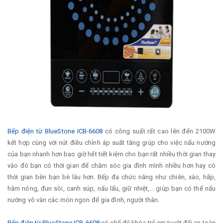
Bếp điện từ BlueStone ICB-6608
có công suất rất cao lên đến 2100W
kết hợp cùng với nút điều chỉnh áp suất tăng giúp cho việc nấu nướng
của bạn nhanh hơn bao giờ hết tiết kiệm cho bạn rất nhiều thời gian thay
vào đó bạn có thời gian để chăm sóc gia đình mình nhiều hơn hay có
thời gian bên bạn bè lâu hơn. Bếp đa chức năng như chiên, xào, hấp,
hâm nóng, đun sôi, canh súp, nấu lẩu, giữ nhiệt,… giúp bạn có thể nấu
nướng vô vàn các món ngon để gia đình, người thân.
Bếp điện từ BlueStone ICB-6608
có chế độ khóa trẻ em tuyệt đối an toàn