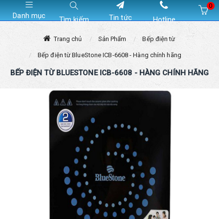
0
Danh mục
Tin tức
Tìm kiếm
Hotline
Hiện chưa có sản phẩm nào trong giỏ hàng của bạn
Trang chủ
Sản Phẩm
Bếp điện từ
Bếp điện từ BlueStone ICB-6608 - Hàng chính hãng
BẾP ĐIỆN TỪ BLUESTONE ICB-6608 - HÀNG CHÍNH HÃNG