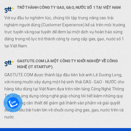
TRỞ THÀNH CÔNG TY GAS, GẠO, NƯỚC SỐ 1 TẠI VIỆT NAM
Với sự đầu tư nghiêm túc, chúng tôi tập trung nâng cao trải
nghiệm người dùng (Customer Experience) kể cả trên môi trường
trực tuyến và ngoại tuyến để đem lại một dịch vụ hoàn hảo xứng
đáng trong nỗ lực trở thành công ty cung cấp gas, gạo, nước số 1
tại Việt Nam.
GASTUTE.COM LÀ MỘT CÔNG TY KHỞI NGHIỆP VỀ CÔNG
NGHỆ (IT STARTUP).
GASTUTE.COM được thành lập đầu tiên bởi anh Lê Dương Long,
với mong muốn xây dựng một hệ sinh thái GAS- GẠO - NƯỚC cho
hàng tiêu dùng tại Việt Nam đựa trên nền tảng Công Nghệ Thông
Tin. Việc ứng dụng công nghệ giúp chúng tôi tiết kiệm những quy
trình không cần thiết để giảm giá thành sản phẩm và giải quyết
được nhiều bài toán lớn về chuỗi cung ứng gas, gạo, nước trên cả
nước.