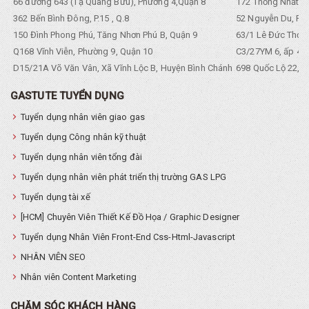
66 đường 643 (Tạ Quang Bửu), Phường 4,Quận 8
172 Thống Nhất. P
362 Bến Bình Đông, P.15 , Q.8
52 Nguyễn Du, Ph
150 Đình Phong Phú, Tăng Nhơn Phú B, Quận 9
63/1 Lê Đức Thọ, 
Q168 Vĩnh Viễn, Phường 9, Quận 10
C3/27YM 6, ấp 4, 
D15/21A Võ Văn Vân, Xã Vĩnh Lộc B, Huyện Bình Chánh
698 Quốc Lộ 22, Tổ
GASTUTE TUYỂN DỤNG
Tuyển dụng nhân viên giao gas
Tuyển dụng Công nhân kỹ thuật
Tuyển dụng nhân viên tổng đài
Tuyển dụng nhân viên phát triển thị trường GAS LPG
Tuyển dụng tài xế
[HCM] Chuyên Viên Thiết Kế Đồ Họa / Graphic Designer
Tuyển dụng Nhân Viên Front-End Css-Html-Javascript
NHÂN VIÊN SEO
Nhân viên Content Marketing
CHĂM SÓC KHÁCH HÀNG