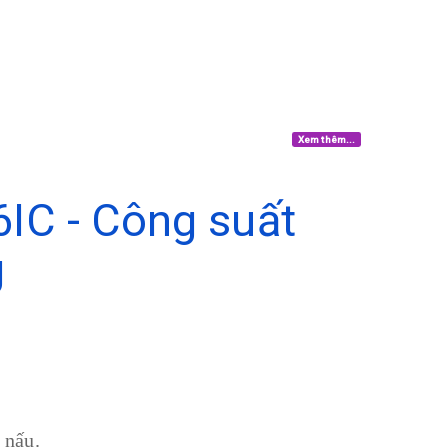
Xem thêm...
IC - Công suất
g
g nấu.