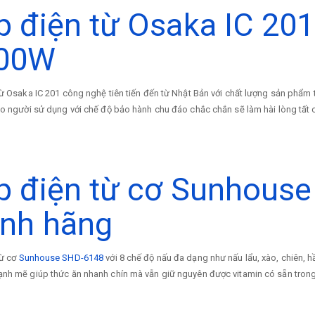
p điện từ Osaka IC 20
00W
ừ Osaka IC 201 công nghệ tiên tiến đến từ Nhật Bản với chất lượng sản phẩm t
o người sử dụng với chế độ bảo hành chu đáo chắc chắn sẽ làm hài lòng tất c
p điện từ cơ Sunhouse
ính hãng
từ cơ
Sunhouse SHD-6148
với 8 chế độ nấu đa dạng như nấu lẩu, xào, chiên, 
nh mẽ giúp thức ăn nhanh chín mà vẫn giữ nguyên được vitamin có sẵn trong