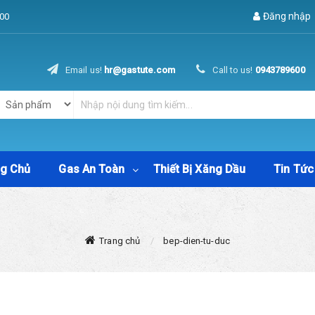
Đăng nhập
00
Email us!
hr@gastute.com
Call to us!
0943789600
ng Chủ
Gas An Toàn
Thiết Bị Xăng Dầu
Tin Tức
Trang chủ
bep-dien-tu-duc