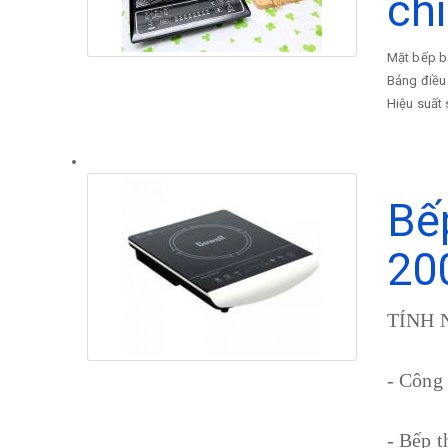
ch
Mặt bếp bằ
Bảng điều 
Hiệu suất 
Bế
20
TÍNH 
- Công 
- Bếp t