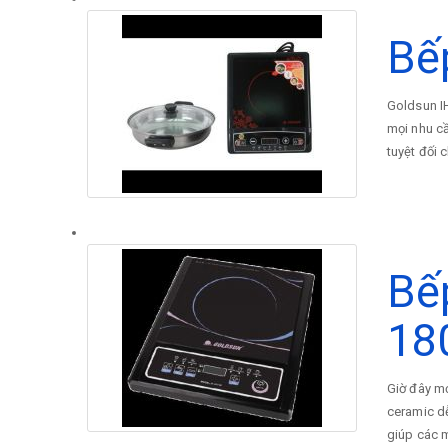
Bế
Goldsun I
mọi nhu cầ
tuyệt đối
Bế
18
Giờ đây mọ
ceramic dễ
giúp các m