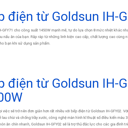
p điện từ Goldsun IH-
H-GFY71 cho công suất 1450W mạnh mẽ, tự do lựa chọn 8 mức nhiệt khác nha
u nấu ăn của bạn. Rắp ráp từ những linh kiện cao cấp, chất lượng cao cùng n
 cho bạn khi sử dụng sản phẩm.
p điện từ Goldsun IH-
00W
i việc sẽ trở nên đơn giản hơn rất nhiều với bếp điện từ Goldsun IH-GFY02. Với
 lau chùi và chống trầy xước, công nghệ màn hình kĩ thuật số điều kiển màu 
ón ăn chín nhanh, Goldsun IH-GFY02 sẽ là trợ thủ đắc lực cho các gia đình tr