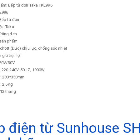
hẩm: Bếp từ đơn Taka TKE996
E996
Bếp từ đơn
ệu: Taka
Trắng đen
 sản phẩm
chott (Đức) chịu lực, chống sốc nhiệt
giờ tiện lợi
220V/50V
: 220-240V. 50HZ, 1900W
c: 280*350mm
: 2.5Kg
 12 tháng
p điện từ Sunhouse S