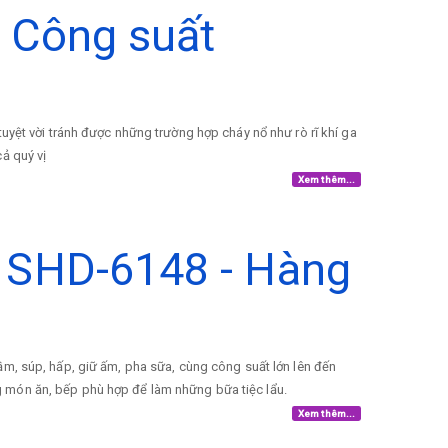
1 Công suất
uyệt vời tránh được những trường hợp cháy nổ như rò rĩ khí ga
ả quý vị
Xem thêm...
 SHD-6148 - Hàng
hầm, súp, hấp, giữ ấm, pha sữa, cùng công suất lớn lên đến
 món ăn, bếp phù hợp để làm những bữa tiệc lẩu.
Xem thêm...