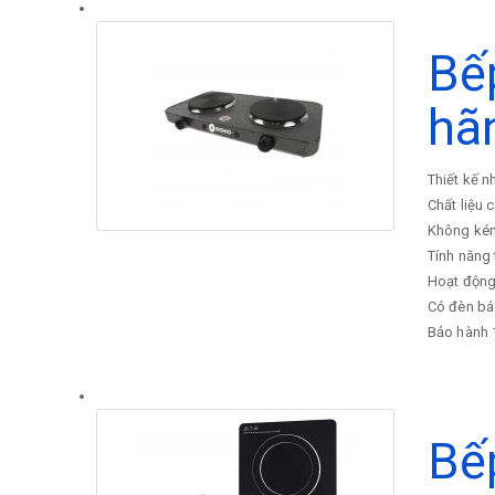
Bế
hã
Thiết kế n
Chất liệu 
Không kén 
Tính năng 
Hoạt động
Có đèn bá
Bảo hành 
Bế