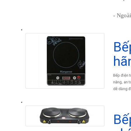
- Ngoài
Bế
hã
Bếp điện t
năng, an t
dễ dàng đá
Bế