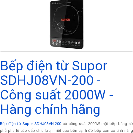
Bếp điện từ Supor
SDHJ08VN-200 -
Công suất 2000W -
Hàng chính hãng
Bếp điện từ Supor SDHJ08VN-200
có công suất 2000W mặt bếp bằng s
phủ pha lê cáo cấp chịu lực, nhiệt cao bên cạnh đó bếp còn có tính năng