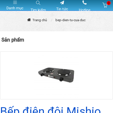
0
Danh mục
Tin tức
Tìm kiếm
Hotline
Hiện chưa có sản phẩm nào trong giỏ hàng của bạn
Trang chủ
bep-dien-tu-cua-duc
Sản phẩm
Bếp điện đôi Mishio