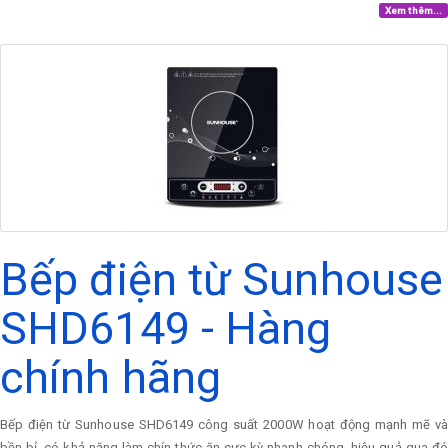
Xem thêm...
Bếp điện từ Sunhouse
SHD6149 - Hàng
chính hãng
Bếp điện từ Sunhouse SHD6149 công suất 2000W hoạt động mạnh mẽ và
bền bỉ, có khả năng làm chín thức ăn cực kỳ nhanh chóng, hiệu quả qua đó