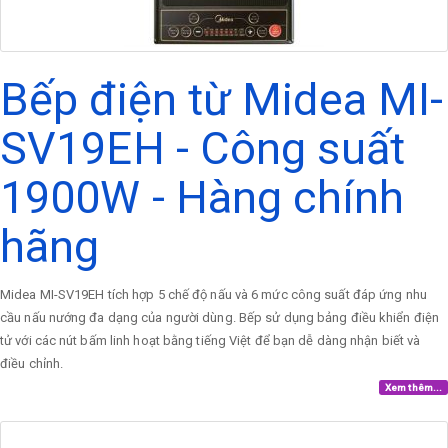
Bếp điện từ Midea MI-
SV19EH - Công suất
1900W - Hàng chính
hãng
Midea MI-SV19EH tích hợp 5 chế độ nấu và 6 mức công suất đáp ứng nhu
cầu nấu nướng đa dạng của người dùng. Bếp sử dụng bảng điều khiển điện
tử với các nút bấm linh hoạt bằng tiếng Việt để bạn dễ dàng nhận biết và
điều chỉnh.
Xem thêm...