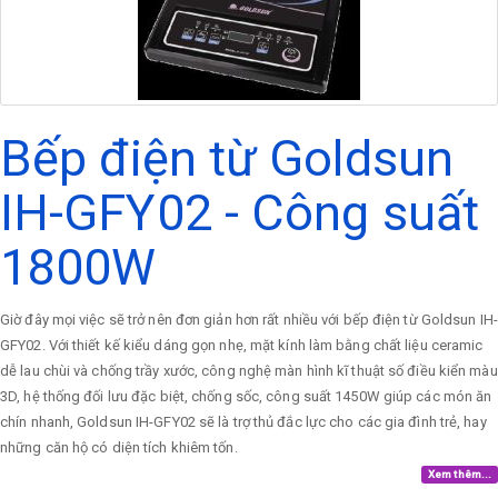
Bếp điện từ Goldsun
IH-GFY02 - Công suất
1800W
Giờ đây mọi việc sẽ trở nên đơn giản hơn rất nhiều với bếp điện từ Goldsun IH-
GFY02. Với thiết kế kiểu dáng gọn nhẹ, mặt kính làm bằng chất liệu ceramic
dễ lau chùi và chống trầy xước, công nghệ màn hình kĩ thuật số điều kiển màu
3D, hệ thống đối lưu đặc biệt, chống sốc, công suất 1450W giúp các món ăn
chín nhanh, Goldsun IH-GFY02 sẽ là trợ thủ đắc lực cho các gia đình trẻ, hay
những căn hộ có diện tích khiêm tốn.
Xem thêm...