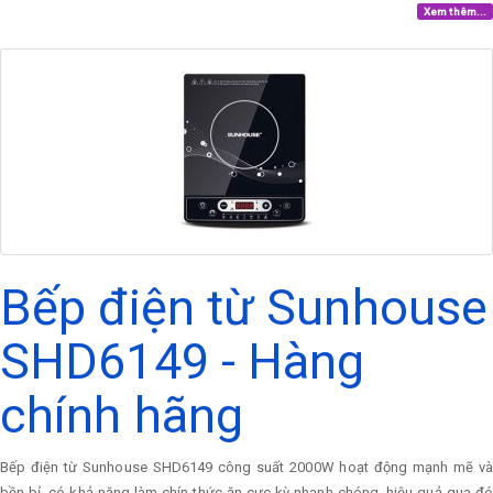
Xem thêm...
Bếp điện từ Sunhouse
SHD6149 - Hàng
chính hãng
Bếp điện từ Sunhouse SHD6149 công suất 2000W hoạt động mạnh mẽ và
bền bỉ, có khả năng làm chín thức ăn cực kỳ nhanh chóng, hiệu quả qua đó