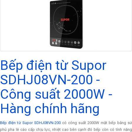
Bếp điện từ Supor
SDHJ08VN-200 -
Công suất 2000W -
Hàng chính hãng
Bếp điện từ Supor SDHJ08VN-200
có công suất 2000W mặt bếp bằng s
phủ pha lê cáo cấp chịu lực, nhiệt cao bên cạnh đó bếp còn có tính năng