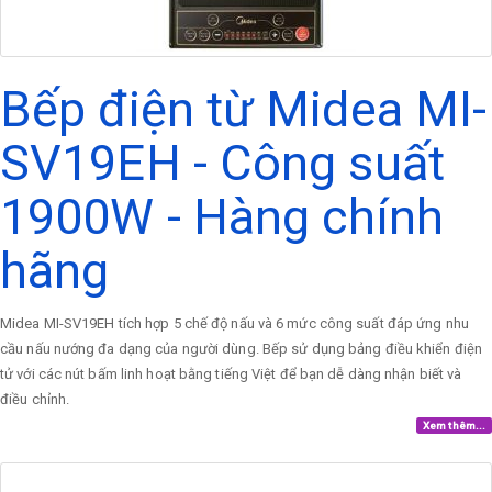
Bếp điện từ Midea MI-
SV19EH - Công suất
1900W - Hàng chính
hãng
Midea MI-SV19EH tích hợp 5 chế độ nấu và 6 mức công suất đáp ứng nhu
cầu nấu nướng đa dạng của người dùng. Bếp sử dụng bảng điều khiển điện
tử với các nút bấm linh hoạt bằng tiếng Việt để bạn dễ dàng nhận biết và
điều chỉnh.
Xem thêm...