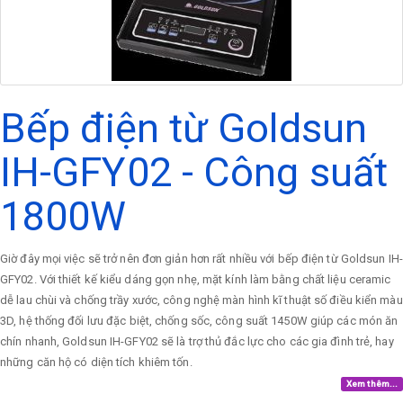
Bếp điện từ Goldsun
IH-GFY02 - Công suất
1800W
Giờ đây mọi việc sẽ trở nên đơn giản hơn rất nhiều với bếp điện từ Goldsun IH-
GFY02. Với thiết kế kiểu dáng gọn nhẹ, mặt kính làm bằng chất liệu ceramic
dễ lau chùi và chống trầy xước, công nghệ màn hình kĩ thuật số điều kiển màu
3D, hệ thống đối lưu đặc biệt, chống sốc, công suất 1450W giúp các món ăn
chín nhanh, Goldsun IH-GFY02 sẽ là trợ thủ đắc lực cho các gia đình trẻ, hay
những căn hộ có diện tích khiêm tốn.
Xem thêm...