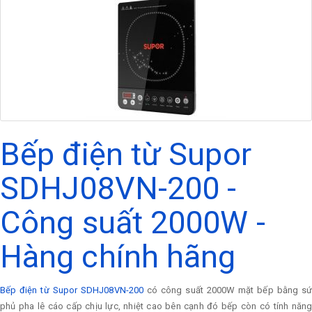
Bếp điện từ Supor
SDHJ08VN-200 -
Công suất 2000W -
Hàng chính hãng
Bếp điện từ Supor SDHJ08VN-200
có công suất 2000W mặt bếp bằng s
phủ pha lê cáo cấp chịu lực, nhiệt cao bên cạnh đó bếp còn có tính năng