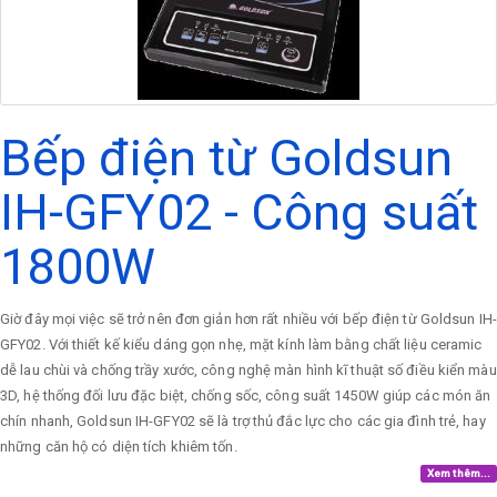
Bếp điện từ Goldsun
IH-GFY02 - Công suất
1800W
Giờ đây mọi việc sẽ trở nên đơn giản hơn rất nhiều với bếp điện từ Goldsun IH-
GFY02. Với thiết kế kiểu dáng gọn nhẹ, mặt kính làm bằng chất liệu ceramic
dễ lau chùi và chống trầy xước, công nghệ màn hình kĩ thuật số điều kiển màu
3D, hệ thống đối lưu đặc biệt, chống sốc, công suất 1450W giúp các món ăn
chín nhanh, Goldsun IH-GFY02 sẽ là trợ thủ đắc lực cho các gia đình trẻ, hay
những căn hộ có diện tích khiêm tốn.
Xem thêm...