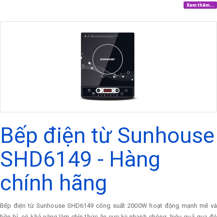
Xem thêm...
Bếp điện từ Sunhouse
SHD6149 - Hàng
chính hãng
Bếp điện từ Sunhouse SHD6149 công suất 2000W hoạt động mạnh mẽ và
bền bỉ, có khả năng làm chín thức ăn cực kỳ nhanh chóng, hiệu quả qua đó