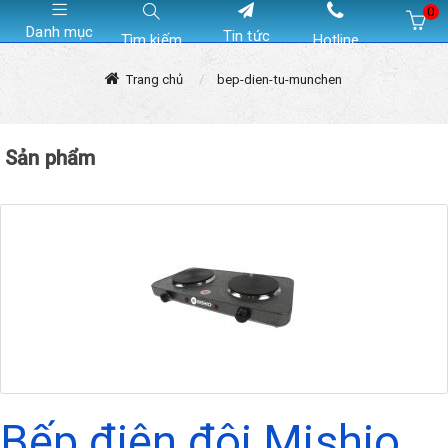
0
Danh mục
Tin tức
Tìm kiếm
Hotline
Hiện chưa có sản phẩm nào trong giỏ hàng của bạn
Trang chủ
bep-dien-tu-munchen
Sản phẩm
Bếp điện đôi Mishio