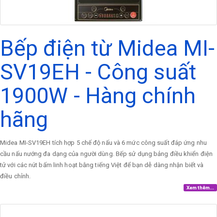
Bếp điện từ Midea MI-
SV19EH - Công suất
1900W - Hàng chính
hãng
Midea MI-SV19EH tích hợp 5 chế độ nấu và 6 mức công suất đáp ứng nhu
cầu nấu nướng đa dạng của người dùng. Bếp sử dụng bảng điều khiển điện
tử với các nút bấm linh hoạt bằng tiếng Việt để bạn dễ dàng nhận biết và
điều chỉnh.
Xem thêm...