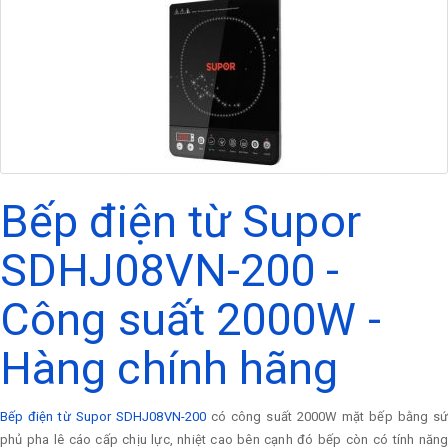
Bếp điện từ Supor
SDHJ08VN-200 -
Công suất 2000W -
Hàng chính hãng
Bếp điện từ Supor SDHJ08VN-200
có công suất 2000W mặt bếp bằng s
phủ pha lê cáo cấp chịu lực, nhiệt cao bên cạnh đó bếp còn có tính năng