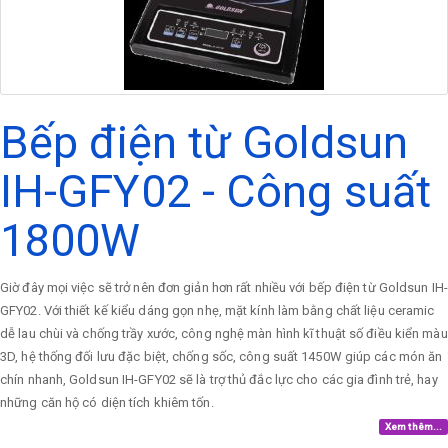
Bếp điện từ Goldsun
IH-GFY02 - Công suất
1800W
Giờ đây mọi việc sẽ trở nên đơn giản hơn rất nhiều với bếp điện từ Goldsun IH-
GFY02. Với thiết kế kiểu dáng gọn nhẹ, mặt kính làm bằng chất liệu ceramic
dễ lau chùi và chống trầy xước, công nghệ màn hình kĩ thuật số điều kiển màu
3D, hệ thống đối lưu đặc biệt, chống sốc, công suất 1450W giúp các món ăn
chín nhanh, Goldsun IH-GFY02 sẽ là trợ thủ đắc lực cho các gia đình trẻ, hay
những căn hộ có diện tích khiêm tốn.
Xem thêm...