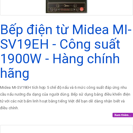
Bếp điện từ Midea MI-
SV19EH - Công suất
1900W - Hàng chính
hãng
Midea MI-SV19EH tích hợp 5 chế độ nấu và 6 mức công suất đáp ứng nhu
cầu nấu nướng đa dạng của người dùng. Bếp sử dụng bảng điều khiển điện
tử với các nút bấm linh hoạt bằng tiếng Việt để bạn dễ dàng nhận biết và
điều chỉnh.
Xem thêm...