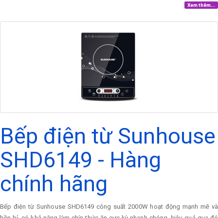
Xem thêm...
Bếp điện từ Sunhouse
SHD6149 - Hàng
chính hãng
Bếp điện từ Sunhouse SHD6149 công suất 2000W hoạt động mạnh mẽ và
bền bỉ, có khả năng làm chín thức ăn cực kỳ nhanh chóng, hiệu quả qua đó