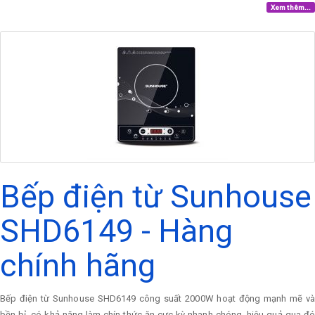
Xem thêm...
Bếp điện từ Sunhouse
SHD6149 - Hàng
chính hãng
Bếp điện từ Sunhouse SHD6149 công suất 2000W hoạt động mạnh mẽ và
bền bỉ, có khả năng làm chín thức ăn cực kỳ nhanh chóng, hiệu quả qua đó