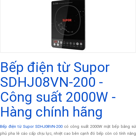
Bếp điện từ Supor
SDHJ08VN-200 -
Công suất 2000W -
Hàng chính hãng
Bếp điện từ Supor SDHJ08VN-200
có công suất 2000W mặt bếp bằng s
phủ pha lê cáo cấp chịu lực, nhiệt cao bên cạnh đó bếp còn có tính năng