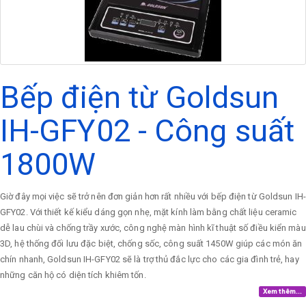
Bếp điện từ Goldsun
IH-GFY02 - Công suất
1800W
Giờ đây mọi việc sẽ trở nên đơn giản hơn rất nhiều với bếp điện từ Goldsun IH-
GFY02. Với thiết kế kiểu dáng gọn nhẹ, mặt kính làm bằng chất liệu ceramic
dễ lau chùi và chống trầy xước, công nghệ màn hình kĩ thuật số điều kiển màu
3D, hệ thống đối lưu đặc biệt, chống sốc, công suất 1450W giúp các món ăn
chín nhanh, Goldsun IH-GFY02 sẽ là trợ thủ đắc lực cho các gia đình trẻ, hay
những căn hộ có diện tích khiêm tốn.
Xem thêm...