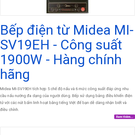
Bếp điện từ Midea MI-
SV19EH - Công suất
1900W - Hàng chính
hãng
Midea MI-SV19EH tích hợp 5 chế độ nấu và 6 mức công suất đáp ứng nhu
cầu nấu nướng đa dạng của người dùng. Bếp sử dụng bảng điều khiển điện
tử với các nút bấm linh hoạt bằng tiếng Việt để bạn dễ dàng nhận biết và
điều chỉnh.
Xem thêm...