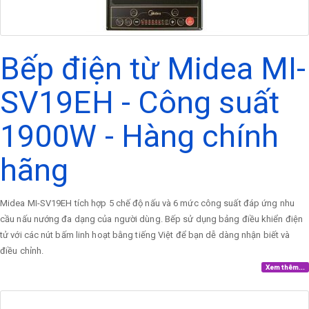
Bếp điện từ Midea MI-
SV19EH - Công suất
1900W - Hàng chính
hãng
Midea MI-SV19EH tích hợp 5 chế độ nấu và 6 mức công suất đáp ứng nhu
cầu nấu nướng đa dạng của người dùng. Bếp sử dụng bảng điều khiển điện
tử với các nút bấm linh hoạt bằng tiếng Việt để bạn dễ dàng nhận biết và
điều chỉnh.
Xem thêm...