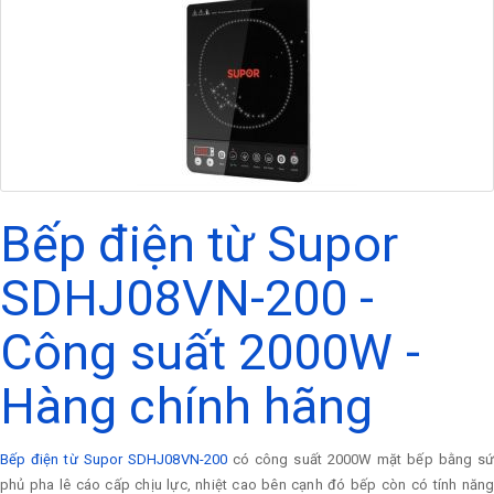
Bếp điện từ Supor
SDHJ08VN-200 -
Công suất 2000W -
Hàng chính hãng
Bếp điện từ Supor SDHJ08VN-200
có công suất 2000W mặt bếp bằng s
phủ pha lê cáo cấp chịu lực, nhiệt cao bên cạnh đó bếp còn có tính năng