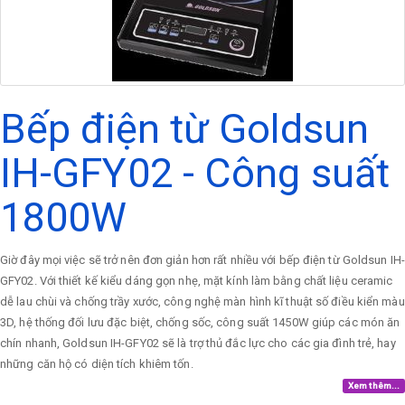
Bếp điện từ Goldsun
IH-GFY02 - Công suất
1800W
Giờ đây mọi việc sẽ trở nên đơn giản hơn rất nhiều với bếp điện từ Goldsun IH-
GFY02. Với thiết kế kiểu dáng gọn nhẹ, mặt kính làm bằng chất liệu ceramic
dễ lau chùi và chống trầy xước, công nghệ màn hình kĩ thuật số điều kiển màu
3D, hệ thống đối lưu đặc biệt, chống sốc, công suất 1450W giúp các món ăn
chín nhanh, Goldsun IH-GFY02 sẽ là trợ thủ đắc lực cho các gia đình trẻ, hay
những căn hộ có diện tích khiêm tốn.
Xem thêm...