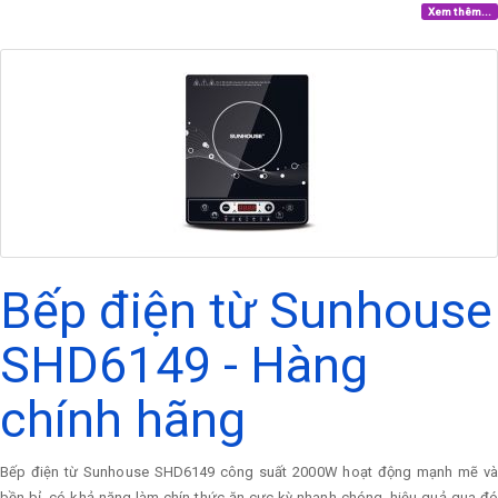
Xem thêm...
Bếp điện từ Sunhouse
SHD6149 - Hàng
chính hãng
Bếp điện từ Sunhouse SHD6149 công suất 2000W hoạt động mạnh mẽ và
bền bỉ, có khả năng làm chín thức ăn cực kỳ nhanh chóng, hiệu quả qua đó