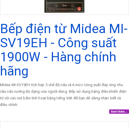
Bếp điện từ Midea MI-
SV19EH - Công suất
1900W - Hàng chính
hãng
Midea MI-SV19EH tích hợp 5 chế độ nấu và 6 mức công suất đáp ứng nhu
cầu nấu nướng đa dạng của người dùng. Bếp sử dụng bảng điều khiển điện
tử với các nút bấm linh hoạt bằng tiếng Việt để bạn dễ dàng nhận biết và
điều chỉnh.
Xem thêm...