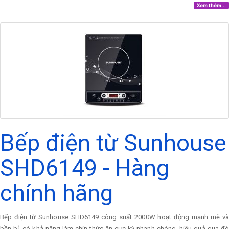
Xem thêm...
Bếp điện từ Sunhouse
SHD6149 - Hàng
chính hãng
Bếp điện từ Sunhouse SHD6149 công suất 2000W hoạt động mạnh mẽ và
bền bỉ, có khả năng làm chín thức ăn cực kỳ nhanh chóng, hiệu quả qua đó