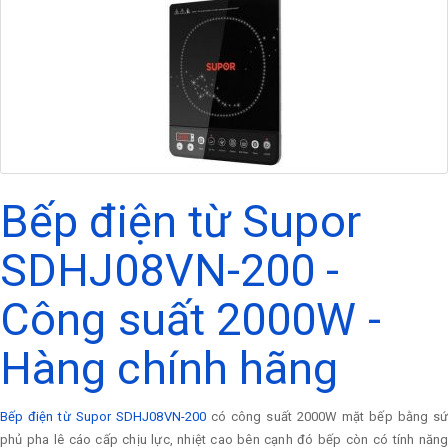
Bếp điện từ Supor
SDHJ08VN-200 -
Công suất 2000W -
Hàng chính hãng
Bếp điện từ Supor SDHJ08VN-200
có công suất 2000W mặt bếp bằng s
phủ pha lê cáo cấp chịu lực, nhiệt cao bên cạnh đó bếp còn có tính năng