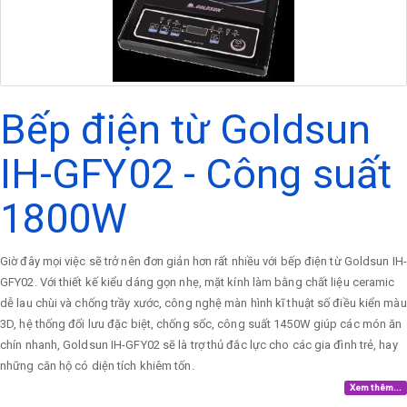
Bếp điện từ Goldsun
IH-GFY02 - Công suất
1800W
Giờ đây mọi việc sẽ trở nên đơn giản hơn rất nhiều với bếp điện từ Goldsun IH-
GFY02. Với thiết kế kiểu dáng gọn nhẹ, mặt kính làm bằng chất liệu ceramic
dễ lau chùi và chống trầy xước, công nghệ màn hình kĩ thuật số điều kiển màu
3D, hệ thống đối lưu đặc biệt, chống sốc, công suất 1450W giúp các món ăn
chín nhanh, Goldsun IH-GFY02 sẽ là trợ thủ đắc lực cho các gia đình trẻ, hay
những căn hộ có diện tích khiêm tốn.
Xem thêm...