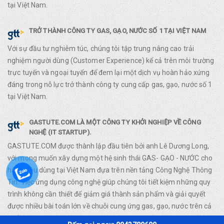
tại Việt Nam.
TRỞ THÀNH CÔNG TY GAS, GẠO, NƯỚC SỐ 1 TẠI VIỆT NAM
Với sự đầu tư nghiêm túc, chúng tôi tập trung nâng cao trải
nghiệm người dùng (Customer Experience) kể cả trên môi trường
trực tuyến và ngoại tuyến để đem lại một dịch vụ hoàn hảo xứng
đáng trong nỗ lực trở thành công ty cung cấp gas, gạo, nước số 1
tại Việt Nam.
GASTUTE.COM LÀ MỘT CÔNG TY KHỞI NGHIỆP VỀ CÔNG
NGHỆ (IT STARTUP).
GASTUTE.COM được thành lập đầu tiên bởi anh Lê Dương Long,
với mong muốn xây dựng một hệ sinh thái GAS- GẠO - NƯỚC cho
hàng tiêu dùng tại Việt Nam đựa trên nền tảng Công Nghệ Thông
Tin. Việc ứng dụng công nghệ giúp chúng tôi tiết kiệm những quy
trình không cần thiết để giảm giá thành sản phẩm và giải quyết
được nhiều bài toán lớn về chuỗi cung ứng gas, gạo, nước trên cả
nước.