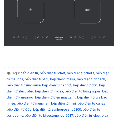
Tags:
bếp điện từ
,
bếp điện từ chef
,
bếp điện từ chefs
,
bếp điện
từ malloca
,
bếp điện từ đôi
,
bếp điện từ teka
,
bếp điện từ bosch
,
bếp điện từ sunhouse
,
bếp điện từ nào tốt
,
bếp điện từ đơn
,
bếp
điện từ electrolux
,
bếp điện từ midea
,
bếp điện từ hồng ngoại
,
bếp
điện từ kangaroo
,
bếp điện từ điện máy xanh
,
bếp điện từ giá bao
nhiêu
,
bếp điện từ munchen
,
bếp điện từ mini
,
bếp điện từ canzy
,
bếp điện từ đức
,
bếp điện từ sunhouse shd6800
,
bếp điện từ
panasonic
,
bếp điện từ bluestone icb-6617
,
bếp điện từ electrolux