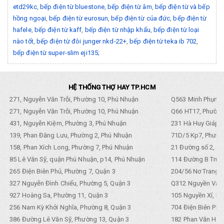
etd29kc
,
bếp điện từ bluestone
,
bếp điện từ âm
,
bếp điện từ và bếp
hồng ngoại
,
bếp điện từ eurosun
,
bếp điện từ của đức
,
bếp điện từ
hafele
,
bếp điện từ kaff
,
bếp điện từ nhập khẩu
,
bếp điện từ loại
nào tốt
,
bếp điện từ đôi junger nkd-22+
,
bếp điện từ teka ib 702
,
bếp điện từ super-slim eji135;
HỆ THỐNG THỢ HAY TP.HCM
271, Nguyễn Văn Trỗi, Phường 10, Phú Nhuận
Q563 Minh Phụng,
271, Nguyễn Văn Trỗi, Phường 10, Phú Nhuận
Q66 HT17, Phường
431, Nguyễn Kiệm, Phường 3, Phú Nhuận
231 Hà Huy Giáp, 
139, Phan Đăng Lưu, Phường 2, Phú Nhuận
71D/5 Kp7, Phường
158, Phan Xích Long, Phường 7, Phú Nhuận
21 Đường số 2, KP
85 Lê Văn Sỹ, quận Phú Nhuận, p14, Phú Nhuận
114 Đường B Trưng
265 Điện Biên Phủ, Phường 7, Quận 3
204/56 Nơ Trang L
327 Nguyễn Đình Chiểu, Phường 5, Quận 3
Q312 Nguyền Văn 
927 Hoàng Sa, Phường 11, Quận 3
105 Nguyền Xí, Ph
256 Nam Kỳ Khởi Nghĩa, Phường 8, Quận 3
704 Điện Biên Phũ 
386 Đường Lê Văn Sỹ, Phường 13, Quận 3
182 Phan Văn Hân,