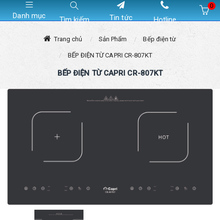
0
Danh mục
Tin tức
Tìm kiếm
Hotline
Hiện chưa có sản phẩm nào trong giỏ hàng của bạn
Trang chủ
Sản Phẩm
Bếp điện từ
BẾP ĐIỆN TỪ CAPRI CR-807KT
BẾP ĐIỆN TỪ CAPRI CR-807KT