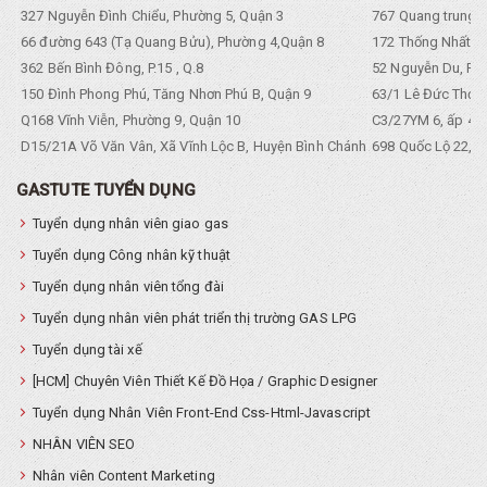
327 Nguyễn Đình Chiểu, Phường 5, Quận 3
767 Quang trung, 
66 đường 643 (Tạ Quang Bửu), Phường 4,Quận 8
172 Thống Nhất. P
362 Bến Bình Đông, P.15 , Q.8
52 Nguyễn Du, Ph
150 Đình Phong Phú, Tăng Nhơn Phú B, Quận 9
63/1 Lê Đức Thọ, 
Q168 Vĩnh Viễn, Phường 9, Quận 10
C3/27YM 6, ấp 4, 
D15/21A Võ Văn Vân, Xã Vĩnh Lộc B, Huyện Bình Chánh
698 Quốc Lộ 22, Tổ
GASTUTE TUYỂN DỤNG
Tuyển dụng nhân viên giao gas
Tuyển dụng Công nhân kỹ thuật
Tuyển dụng nhân viên tổng đài
Tuyển dụng nhân viên phát triển thị trường GAS LPG
Tuyển dụng tài xế
[HCM] Chuyên Viên Thiết Kế Đồ Họa / Graphic Designer
Tuyển dụng Nhân Viên Front-End Css-Html-Javascript
NHÂN VIÊN SEO
Nhân viên Content Marketing