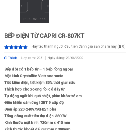
BẾP ĐIỆN TỪ CAPRI CR-807KT
Hãy trở thành người đầu tiên đánh giá sản phẩm này
(
0
)
Thích
Lượt xem: 2031
Ngày đăng: 29/06/2020
Bếp đôi có 1 bếp từ – 1 bếp hồng ngoại
Mặt kính Crystallite Victroceramic
Tiết kiệm điện, tiết kiệm 35% thời gian nấu
Thích hợp cho xoong nồi có đáy từ
Tự động ngắt khi quá nhiệt, phím khóa trẻ em
Điều khiển cảm ứng IGBT 9 cấp độ
Điện áp 220-240V/50Hz/1 pha
Tổng công suất tiêu thụ điện: 3800W
Kính thước mặt kính: 730mm x 410 mm
Kích thước khoét đá: 680mm x 390mm